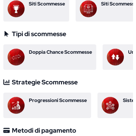
Siti Scommesse
Siti Scommess
Tipi di scommesse
Doppia Chance Scommesse
Un
Strategie Scommesse
Progressioni Scommesse
Sist
Metodi di pagamento