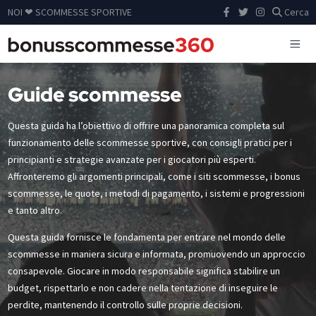
NOI ❤ SCOMMESSE SPORTIVE
Cerca
Guide scommesse
Questa guida ha l’obiettivo di offrire una panoramica completa sul
funzionamento delle scommesse sportive, con consigli pratici per i
principianti e strategie avanzate per i giocatori più esperti.
Affronteremo gli argomenti principali, come i siti scommesse, i bonus
scommesse, le quote, i metodi di pagamento, i sistemi e progressioni
e tanto altro.
Questa guida fornisce le fondamenta per entrare nel mondo delle
scommesse in maniera sicura e informata, promuovendo un approccio
consapevole. Giocare in modo responsabile significa stabilire un
budget, rispettarlo e non cadere nella tentazione di inseguire le
perdite, mantenendo il controllo sulle proprie decisioni.