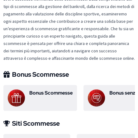
tipi di scommesse alla gestione del bankroll, dalla ricerca dei metodi di
pagamento alla valutazione delle discipline sportive, esamineremo
ogni aspetto essenziale che contribuisce a creare una solida base per
un’esperienza di scommesse gratificante e responsabile. Che tu sia un
principiante curioso o un esperto navigato, questa guida alle
scommesse è pensata per offrire una chiara e completa panoramica
dei termini più importanti, aiutandoti a navigare con successo
attraverso il complesso e affascinante mondo delle scommesse online.
Bonus Scommesse
Bonus Scommesse
Bonus senza
Siti Scommesse