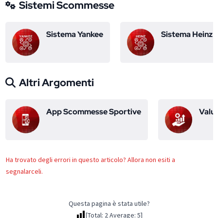
Sistemi Scommesse
Sistema Yankee
Sistema Heinz
Altri Argomenti
App Scommesse Sportive
Valu
Ha trovato degli errori in questo articolo? Allora non esiti a
segnalarceli.
Questa pagina è stata utile?
[Total:
2
Average:
5
]