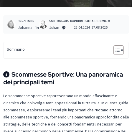
REDATTORE
CONTROLLATO DA
PUBBLICATO
AGGIORNATO
Johanna
Julian
23.04.2024
27.08.2025
Sommario
Scommesse Sportive: Una panoramica
dei principali temi
Le scommesse sportive rappresentano un mondo affascinante e
dinamico che coinvolge tanti appassionati in tutta Italia. In questa guida
scommesse, esploreremo i temi più importanti che ruotano attorno
alle scommesse sportive, fornendo una panoramica approfondita delle
strategie, delle tecniche e dei concetti fondamentali necessari per
avere successo nel mondo delle scommesse. Dalla comprensione dei