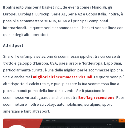
Il palinsesto Snai per il basket include eventi come i Mondiali, gli
Europei, Eurolega, Eurocup, Serie A1, Serie A2 e Coppa Italia. Inoltre, è
possibile scommettere su NBA, NCAA e i principali campionati
internazionali. Le quote per le scommesse sul basket sono in linea con
quelle degli altri operatori.
Altri Sport:
Snai offre un’ampia selezione di scommesse ippiche, tra cui corse di
trotto e galoppo d’Europa, USA, paesi arabi e Nordeuropa. L’app Snai,
particolarmente curata, è una delle migliori per le scommesse ippiche.
Snai è anche tra i
migliori siti scommesse virtuali
. Le quote sono più
alte rispetto al calcio reale, e puoi piazzare la tua scommessa fino a
pochi secondi prima della fine dell’evento. Se ti piacciono le
scommesse virtuali, guarda anche la nostra
Betflag recensione
. Puoi
scommettere inoltre su volley, automobilismo, sci alpino, sport
americani e tanti altri sport.