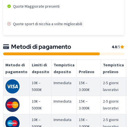
Quote Maggiorate presenti
Quote sport di nicchia a volte migliorabili
Metodi di pagamento
4.0
/5
Metodo di
Limiti di
Tempistica
Tempistica
pagamento
deposito
deposito
Prelievo
prelievo
10€ –
Immediata
15€ –
2-5 giorni
5000€
3.000€
lavorativi
10€ –
Immediata
15€ –
2-5 giorni
5000€
3.000€
lavorativi
10€ –
Immediata
15€ –
2-5 giorni
5000€
3.000€
lavorativi