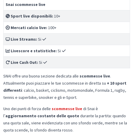
Snai scommesse live
Sport live disponibili:
10+
Mercati calcio live:
100+
Live Streams:
Si
Livescore e statistiche:
Si
Live Cash Out:
Si
SNAI offre una buona sezione dedicata alle
scommesse live
.
Attualmente puoi piazzare le tue scommesse in diretta su
+ 10 sport
differenti
: calcio, basket, ciclismo, motomondiale, Formula 1, rugby,
tennis e superbike, snooker e gli e-Sport.
Uno dei punti di forza delle
scommesse live
di Snai è
l’
aggiornamento costante delle quote
durante la partita: quando
una quota sale, viene evidenziata con uno sfondo verde, mentre se la
quota scende, lo sfondo diventa rosso.