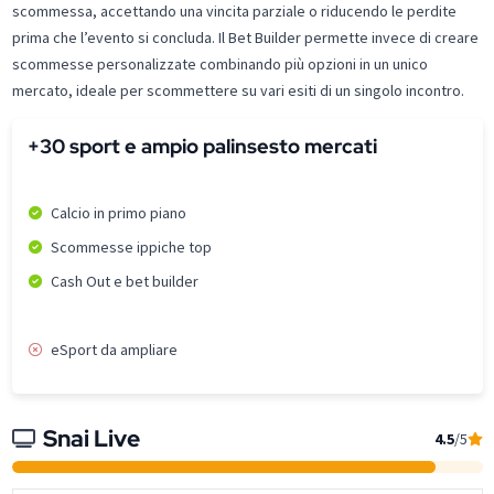
scommessa, accettando una vincita parziale o riducendo le perdite
prima che l’evento si concluda. Il Bet Builder permette invece di creare
scommesse personalizzate combinando più opzioni in un unico
mercato, ideale per scommettere su vari esiti di un singolo incontro.
+30 sport e ampio palinsesto mercati
Calcio in primo piano
Scommesse ippiche top
Cash Out e bet builder
eSport da ampliare
Snai Live
4.5
/5