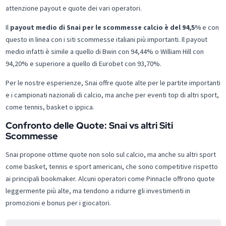
attenzione payout e quote dei vari operatori.
Il
payout medio di Snai per le scommesse calcio è del 94,5%
e con
questo in linea con i siti scommesse italiani più importanti. Il payout
medio infatti è simile a quello di Bwin con 94,44% o William Hill con
94,20% e superiore a quello di Eurobet con 93,70%.
Per le nostre esperienze, Snai offre quote alte per le partite importanti
e i campionati nazionali di calcio, ma anche per eventi top di altri sport,
come tennis, basket o ippica.
Confronto delle Quote: Snai vs altri Siti
Scommesse
Snai propone ottime quote non solo sul calcio, ma anche su altri sport
come basket, tennis e sport americani, che sono competitive rispetto
ai principali bookmaker. Alcuni operatori come Pinnacle offrono quote
leggermente più alte, ma tendono a ridurre gli investimenti in
promozioni e bonus per i giocatori.