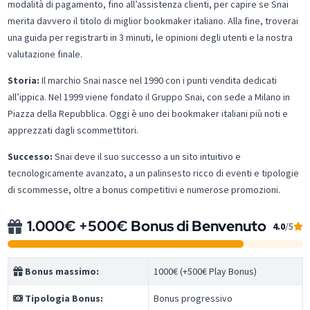
modalità di pagamento, fino all’assistenza clienti, per capire se Snai
merita davvero il titolo di miglior bookmaker italiano. Alla fine, troverai
una guida per registrarti in 3 minuti, le opinioni degli utenti e la nostra
valutazione finale.
Storia:
Il marchio Snai nasce nel 1990 con i punti vendita dedicati
all’ippica. Nel 1999 viene fondato il Gruppo Snai, con sede a Milano in
Piazza della Repubblica. Oggi è uno dei bookmaker italiani più noti e
apprezzati dagli scommettitori.
Successo:
Snai deve il suo successo a un sito intuitivo e
tecnologicamente avanzato, a un palinsesto ricco di eventi e tipologie
di scommesse, oltre a bonus competitivi e numerose promozioni.
1.000€ +500€ Bonus di Benvenuto
4.0
/5
Bonus massimo:
1000€ (+500€ Play Bonus)
Tipologia Bonus:
Bonus progressivo