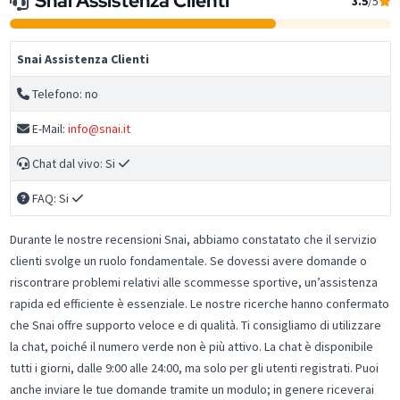
Snai Assistenza Clienti
3.5
/5
Snai Assistenza Clienti
Telefono: no
E-Mail:
info@snai.it
Chat dal vivo: Si
FAQ: Si
Durante le nostre recensioni Snai, abbiamo constatato che il servizio
clienti svolge un ruolo fondamentale. Se dovessi avere domande o
riscontrare problemi relativi alle scommesse sportive, un’assistenza
rapida ed efficiente è essenziale. Le nostre ricerche hanno confermato
che Snai offre supporto veloce e di qualità. Ti consigliamo di utilizzare
la chat, poiché il numero verde non è più attivo. La chat è disponibile
tutti i giorni, dalle 9:00 alle 24:00, ma solo per gli utenti registrati. Puoi
anche inviare le tue domande tramite un modulo; in genere riceverai