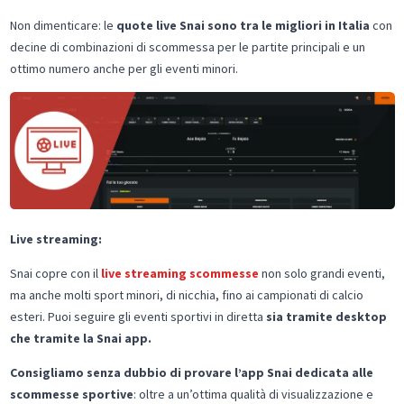
Non dimenticare: le
quote live Snai sono tra le migliori in Italia
con
decine di combinazioni di scommessa per le partite principali e un
ottimo numero anche per gli eventi minori.
Live streaming:
Snai copre con il
live streaming scommesse
non solo grandi eventi,
ma anche molti sport minori, di nicchia, fino ai campionati di calcio
esteri. Puoi seguire gli eventi sportivi in diretta
sia tramite desktop
che tramite la Snai app.
Consigliamo senza dubbio di provare l’app Snai dedicata alle
scommesse sportive
: oltre a un’ottima qualità di visualizzazione e