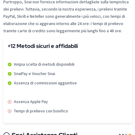
Purtroppo, Snai non fornisce informazioni dettagliate sulla tempistica
dei prelievi. Tuttavia, secondo la nostra esperienza, i prelievi tramite
PayPal, Skrill e Neteller sono generalmente i più veloci, con tempi di
elaborazione che si aggirano intorno alle 24 ore. I tempi di prelievo
tramite carte di credito sono leggermente più lunghi fino a 48 ore.
+12 Metodi sicuri e affidabili
Ampia scelta di metodi disponibili
SnaiPay e Voucher Snai
Assenza di commissioni aggiuntive
Assenza Apple Pay
Tempi di prelievo con bonifico