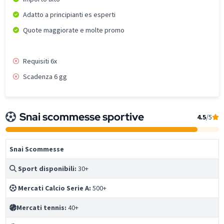
Adatto a principianti es esperti
Quote maggiorate e molte promo
Requisiti 6x
Scadenza 6 gg
Snai scommesse sportive
4.5
/5
Snai Scommesse
Sport disponibili:
30+
Mercati Calcio Serie A:
500+
Mercati tennis:
40+