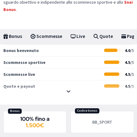
sguardo obiettivo e indipendente alle scommesse sportive e allo
Snai
Bonus
.
Bonus
Scommesse
Live
Quote
Pag
Bonus benvenuto
4.0
/5
Scommesse sportive
4.5
/5
Scommesse live
4.5
/5
Quote e payout
4.5
/5
Metodi di pagamento
4.0
/5
Assistenza clienti
3.5
/5
Codice bonus
Bonus
100% fino a
App mobile
4.5
/5
1.500€
Sito e navigazione
4.5
/5