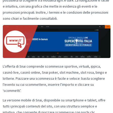
possibilità di scegliere tra modalità light e dark. La navigazione è facile
e intuitiva, con una grafica che mette in evidenza gli eventi e le
promozioni principali. Inoltre, i termini e le condizioni delle promozioni
sono chiari e facilmente consultabili.
L’offerta di Snai comprende scommesse sportive, virtuali, ippica,
casinò live, casinò online, Snai poker, slot machine, slot rosa, bingo e
lotterie. Piazzare una scommessa è facile e veloce: basta scegliere
l’evento su cui scommettere, inserire l’importo e cliccare su
‘scommetti’.
La versione mobile di Snai, disponibile su smartphone e tablet, offre
tutti i principali contenuti del sito, con una struttura semplice e
intuitiva, che consente di piazzare scommesse con pochi clic.