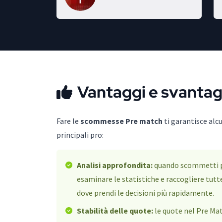
Vantaggi e svantag
Fare le
scommesse Pre match
ti garantisce alc
principali pro:
Analisi approfondita:
quando scommetti pri
esaminare le statistiche e raccogliere tutt
dove prendi le decisioni più rapidamente.
Stabilità delle quote:
le quote nel Pre Mat