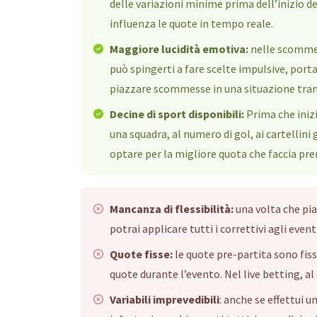
delle variazioni minime prima dell’inizio d
influenza le quote in tempo reale.
Maggiore lucidità emotiva:
nelle scommess
può spingerti a fare scelte impulsive, portan
piazzare scommesse in una situazione tran
Decine di sport disponibili:
Prima che inizi
una squadra, al numero di gol, ai cartellini
optare per la migliore quota che faccia pre
Mancanza di flessibilità:
una volta che pia
potrai applicare tutti i correttivi agli ev
Quote fisse:
le quote pre-partita sono fis
quote durante l’evento. Nel live betting, al
Variabili imprevedibili
: anche se effettui 