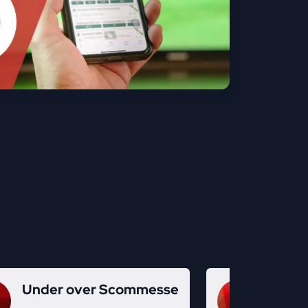
Under over Scommesse
Draw