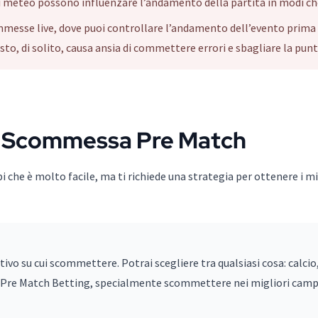
i meteo possono influenzare l’andamento della partita in modi ch
messe live, dove puoi controllare l’andamento dell’evento prima d
sto, di solito, causa ansia di commettere errori e sbagliare la punt
 Scommessa Pre Match
he è molto facile, ma ti richiede una strategia per ottenere i migl
tivo su cui scommettere. Potrai scegliere tra qualsiasi cosa: calcio,
l Pre Match Betting, specialmente scommettere nei migliori campi