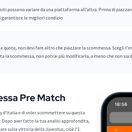
 siti possono variare da una piattaforma all’altra. Prima di piazz
i garantisce le migliori condizio
 le quote, non devi fare altro che piazzare la scommessa. Scegli 
ata la scommessa, non potrai più modificarla, a meno che non sia
ssa Pre Match
 d’Italia e di voler scommettere su questa
r. Dopo aver fatto la tua analisi approfondita,
e sulla vittoria della Juventus, cioè l’1.