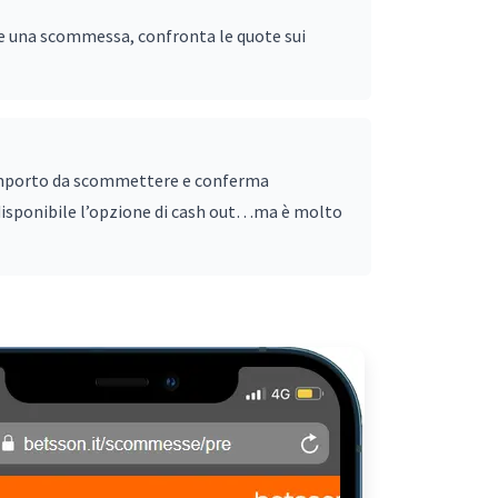
are una scommessa, confronta le quote sui
l’importo da scommettere e conferma
 disponibile l’opzione di cash out…ma è molto