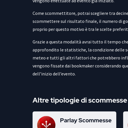
vengono effettuate ad evento già iniziato.
Come scommettitore, potrai scegliere tra decine d
scommettere sul risultato finale, il numero di g
proprio per questo motivo è tra le scelte preferit
Grazie a questa modalità avrai tutto il tempo che
approfondito le statistiche, la condizione delle s
meteo e tutti gli altri fattori che potrebbero infl
vengono fissate dai bookmaker considerando que
dell’inizio dell’evento.
Altre tipologie di scommesse
Parlay Scommesse