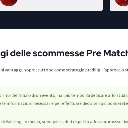
gi delle scommesse Pre Matc
uni vantaggi, soprattutto se come strategia prediligi l’approccio s
ma dell’inizio di un evento, hai più tempo da dedicare allo studio d
e le informazioni necessarie per effettuare decisioni più ponderate
ch Betting, in media, sono più stabili rispetto alle scommesse l