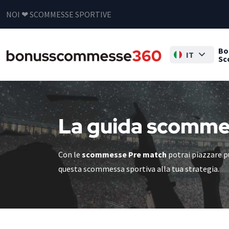
NOI ❤ SCOMMESSE SPORTIVE
Bo
IT
Sc
La guida scomme
Con le
scommesse Pre match
potrai piazzare pu
questa scommessa sportiva alla tua strategia.