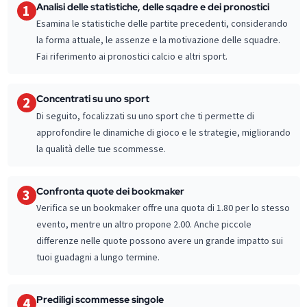
Analisi delle statistiche, delle sqadre e dei pronostici
1
Esamina le statistiche delle partite precedenti, considerando
la forma attuale, le assenze e la motivazione delle squadre.
Fai riferimento ai pronostici calcio e altri sport.
Concentrati su uno sport
2
Di seguito, focalizzati su uno sport che ti permette di
approfondire le dinamiche di gioco e le strategie, migliorando
la qualità delle tue scommesse.
Confronta quote dei bookmaker
3
Verifica se un bookmaker offre una quota di 1.80 per lo stesso
evento, mentre un altro propone 2.00. Anche piccole
differenze nelle quote possono avere un grande impatto sui
tuoi guadagni a lungo termine.
Prediligi scommesse singole
4