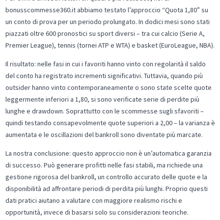
bonusscommesse360.it abbiamo testato l’approccio “Quota 1,80” su
un conto di prova per un periodo prolungato. In dodici mesi sono stati
piazzati oltre 600 pronostici su sport diversi – tra cui calcio (Serie A,
Premier League), tennis (tornei ATP e WTA) e basket (EuroLeague, NBA).
Il risultato: nelle fasi in cui i favoriti hanno vinto con regolarità il saldo
del conto ha registrato incrementi significativi. Tuttavia, quando più
outsider hanno vinto contemporaneamente o sono state scelte quote
leggermente inferiori a 1,80, si sono verificate serie di perdite più
lunghe e drawdown. Soprattutto con le scommesse sugli sfavoriti –
quindi testando consapevolmente quote superiori a 2,00 – la varianza è
aumentata e le oscillazioni del bankroll sono diventate più marcate.
La nostra conclusione: questo approccio non è un’automatica garanzia
di successo. Può generare profitti nelle fasi stabili, ma richiede una
gestione rigorosa del bankroll, un controllo accurato delle quote e la
disponibilità ad affrontare periodi di perdita più lunghi. Proprio questi
dati pratici aiutano a valutare con maggiore realismo rischi e
opportunità, invece di basarsi solo su considerazioni teoriche.