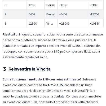
6
320€
Persa
-320€
-630€
7
640€
Persa
-640€
-1270€
8
1280€
Vinta
+2304€
+1034€
Risultato:
In questo scenario, subiamo una serie di sette scommesse
perse prima di ottenere successo all’ottava. Come puoi vedere, la
puntata è arrivata a un importo considerevole di 1.280€. Il sistema del
raddoppio con scommesse a quota 1.80 può comportare fluttuazioni
estremamente rapide nel saldo.
Reinvestire la Vincita
Come funziona il metodo 1.80 con reinvestimento?
Seleziona
eventi con quote comprese tra
1.75 e 1.85
, considerati un buon
compromesso tra rischio e rendimento. Se vinci, reinvesti l’intero
importo guadagnato nella prossima puntata. Continua a scommettere
su eventi con quota 1.80, ripetendo il processo: ogni volta che vinci,