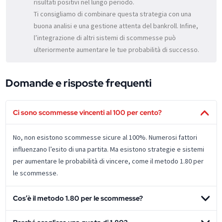
risultati positivi nel lungo periodo.
Ti consigliamo di combinare questa strategia con una
buona analisi e una gestione attenta del bankroll. Infine,
l’integrazione di altri sistemi di scommesse può
ulteriormente aumentare le tue probabilità di successo.
Domande e risposte frequenti
Ci sono scommesse vincenti al 100 per cento?
No, non esistono scommesse sicure al 100%. Numerosi fattori
influenzano l’esito di una partita. Ma esistono strategie e sistemi
per aumentare le probabilità di vincere, come il metodo 1.80 per
le scommesse.
Cos’è il metodo 1.80 per le scommesse?