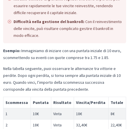
esaurire rapidamente le tue vincite reinvestite, rendendo
difficile recuperare il capitale iniziale.
Difficoltà nella gestione del bankroll:
Con il reinvestimento
delle vincite, può risultare complicato gestire il bankroll in
modo efficace.
Esempio:
Immaginiamo di iniziare con una puntata iniziale di 10 euro,
scommettendo su eventi con quote comprese tra 1.75 e 1.85.
Nella tabella seguente, puoi osservare le alternanze tra vittorie e
perdite. Dopo ogni perdita, si torna sempre alla puntata iniziale di 10
euro. Quando vinci, l’importo della scommessa successiva
corrisponde alla vincita della puntata precedente.
Scommessa
Puntata
Risultato
Vincita/Perdita
Totale
1
10€
Vinta
18€
8€
2
18€
Vinta
32,40€
22,40€