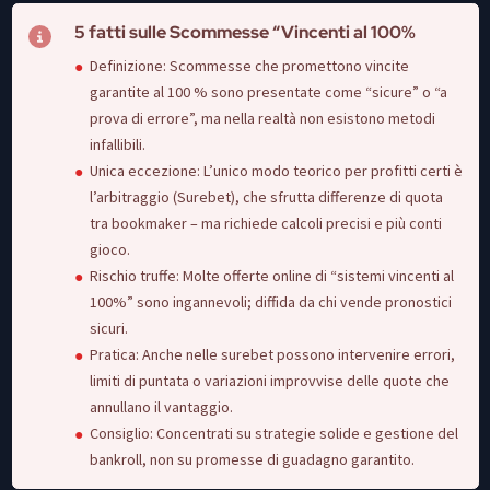
5 fatti sulle Scommesse “Vincenti al 100%
Definizione: Scommesse che promettono vincite
garantite al 100 % sono presentate come “sicure” o “a
prova di errore”, ma nella realtà non esistono metodi
infallibili.
Unica eccezione: L’unico modo teorico per profitti certi è
l’arbitraggio (Surebet), che sfrutta differenze di quota
tra bookmaker – ma richiede calcoli precisi e più conti
gioco.
Rischio truffe: Molte offerte online di “sistemi vincenti al
100%” sono ingannevoli; diffida da chi vende pronostici
sicuri.
Pratica: Anche nelle surebet possono intervenire errori,
limiti di puntata o variazioni improvvise delle quote che
annullano il vantaggio.
Consiglio: Concentrati su strategie solide e gestione del
bankroll, non su promesse di guadagno garantito.