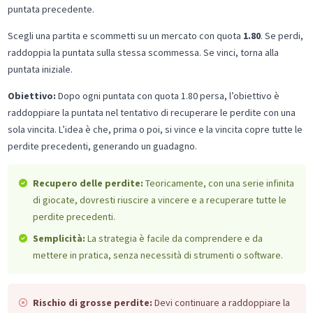
puntata precedente.
Scegli una partita e scommetti su un mercato con quota
1.80
. Se perdi,
raddoppia la puntata sulla stessa scommessa. Se vinci, torna alla
puntata iniziale.
Obiettivo:
Dopo ogni puntata con quota 1.80 persa, l’obiettivo è
raddoppiare la puntata nel tentativo di recuperare le perdite con una
sola vincita. L’idea è che, prima o poi, si vince e la vincita copre tutte le
perdite precedenti, generando un guadagno.
Recupero delle perdite:
Teoricamente, con una serie infinita
di giocate, dovresti riuscire a vincere e a recuperare tutte le
perdite precedenti.
Semplicità:
La strategia è facile da comprendere e da
mettere in pratica, senza necessità di strumenti o software.
Rischio di grosse perdite:
Devi continuare a raddoppiare la