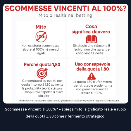
Scommesse Vincenti al 100%? – spiega mito, significato reale e ruolo
della quota 1,80 come riferimento strategico.