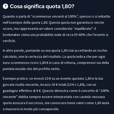
Cosa significa quota 1,80?
Quando si parla di “scommesse vincenti al 100%”, spesso ci si imbatte
nell’esempio della quota 1,80. Questa quota non garantisce vincite
sicure, ma rappresenta un valore considerato “equilibrato”: il
bookmaker stima una probabilità reale di circa 55-60% che l’evento si
verifichi.
In altre parole, puntando su una quota 1,80 stai accettando un rischio
calcolato, non la certezza del risultato. La quota indica che per ogni
euro scommesso ricevi 1,80 € in caso di vittoria, comprensivi sia della
puntata iniziale che del profitto netto.
Esempio pratico: se investi 10 € su un evento quotato 1,80 e la tua
giocata risulta vincente, incassi 18 € totali (10 € x 1,80), con un
guadagno effettivo di 8 €. Questo dimostra come il concetto di “100%
vincente” debba sempre essere interpretato con cautela: nessuna
quota assicura il successo, ma conoscere bene valori come 1,80 aiuta
a muoversi in modo più consapevole.