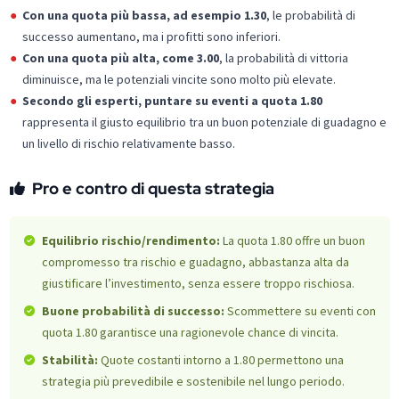
Con una quota più bassa, ad esempio 1.30
, le probabilità di
successo aumentano, ma i profitti sono inferiori.
Con una quota più alta, come 3.00
, la probabilità di vittoria
diminuisce, ma le potenziali vincite sono molto più elevate.
Secondo gli esperti, puntare su eventi a quota 1.80
rappresenta il giusto equilibrio tra un buon potenziale di guadagno e
un livello di rischio relativamente basso.
Pro e contro di questa strategia
Equilibrio rischio/rendimento:
La quota 1.80 offre un buon
compromesso tra rischio e guadagno, abbastanza alta da
giustificare l’investimento, senza essere troppo rischiosa.
Buone probabilità di successo:
Scommettere su eventi con
quota 1.80 garantisce una ragionevole chance di vincita.
Stabilità:
Quote costanti intorno a 1.80 permettono una
strategia più prevedibile e sostenibile nel lungo periodo.