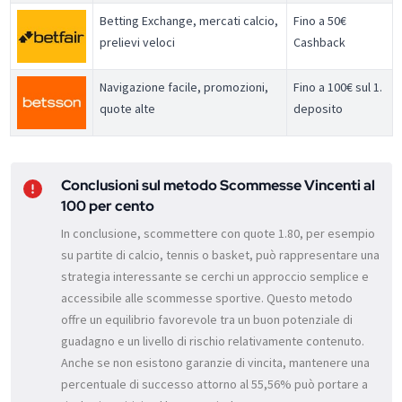
Betting Exchange, mercati calcio,
Fino a 50€
prelievi veloci
Cashback
Navigazione facile, promozioni,
Fino a 100€ sul 1.
quote alte
deposito
Conclusioni sul metodo Scommesse Vincenti al
100 per cento
In conclusione, scommettere con quote 1.80, per esempio
su partite di calcio, tennis o basket, può rappresentare una
strategia interessante se cerchi un approccio semplice e
accessibile alle scommesse sportive. Questo metodo
offre un equilibrio favorevole tra un buon potenziale di
guadagno e un livello di rischio relativamente contenuto.
Anche se non esistono garanzie di vincita, mantenere una
percentuale di successo attorno al 55,56% può portare a