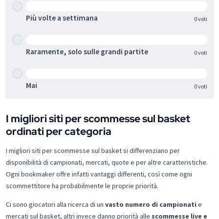
0%
Più volte a settimana
0
voti
0%
Raramente, solo sulle grandi partite
0
voti
0%
Mai
0
voti
I migliori siti per scommesse sul basket
ordinati per categoria
I migliori siti per scommesse sul basket si differenziano per
disponibilità di campionati, mercati, quote e per altre caratteristiche.
Ogni bookmaker offre infatti vantaggi differenti, così come ogni
scommettitore ha probabilmente le proprie priorità.
Ci sono giocatori alla ricerca di un
vasto numero di campionati
e
mercati sul basket, altri invece danno priorità alle
scommesse live e