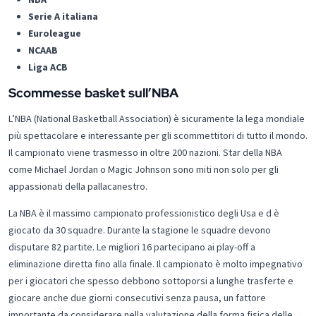
Serie A italiana
Euroleague
NCAAB
Liga ACB
Scommesse basket sull’NBA
L’NBA (National Basketball Association) è sicuramente la lega mondiale
più spettacolare e interessante per gli scommettitori di tutto il mondo.
Il campionato viene trasmesso in oltre 200 nazioni. Star della NBA
come Michael Jordan o Magic Johnson sono miti non solo per gli
appassionati della pallacanestro.
La NBA è il massimo campionato professionistico degli Usa e d è
giocato da 30 squadre. Durante la stagione le squadre devono
disputare 82 partite. Le migliori 16 partecipano ai play-off a
eliminazione diretta fino alla finale. Il campionato è molto impegnativo
per i giocatori che spesso debbono sottoporsi a lunghe trasferte e
giocare anche due giorni consecutivi senza pausa, un fattore
importante da considerare nella valutazione della forma fisica delle