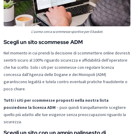
L’uomo cerca scommesse sportive per il basket.
Scegli un sito scommesse ADM
Nel momento in cui prendi la decisione di scommettere online dovresti
sentirti sicuro al 100% riguardo sicurezza e affidabilità dell’operatore
che hai scelto. Solo i siti per scommesse con regolare licenza
concessa dall’Agenzia delle Dogane e dei Monopoli (ADM)
garantiscono legalità e tutela contro eventuali pratiche fraudolente o
poco chiare.
Tutti i siti per scommesse proposti nella nostra lista
possiedono la licenza ADM
– puoi quindi tranquillamente scegliere
quello più adatto alle tue esigenze senza preoccupazioni riguardo la
sicurezza.
Scegli un sito con un ampio palinsesto di