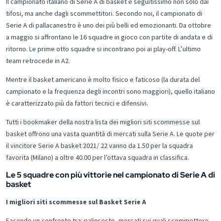
Il campionato italiano di Serie A di basket è seguitissimo non solo dai
tifosi, ma anche dagli scommettitori. Secondo noi, il campionato di
Serie A di pallacanestro è uno dei più belli ed emozionanti. Da ottobre
a maggio si affrontano le 16 squadre in gioco con partite di andata e di
ritorno. Le prime otto squadre si incontrano poi ai play-off. L’ultimo
team retrocede in A2.
Mentre il basket americano è molto fisico e faticoso (la durata del
campionato e la frequenza degli incontri sono maggiori), quello italiano
è caratterizzato più da fattori tecnici e difensivi.
Tutti i bookmaker della nostra lista dei migliori siti scommesse sul
basket offrono una vasta quantità di mercati sulla Serie A. Le quote per
il vincitore Serie A basket 2021/ 22 vanno da 1.50 per la squadra
favorita (Milano) a oltre 40.00 per l’ottava squadra in classifica.
Le 5 squadre con più vittorie nel campionato di Serie A di
basket
I migliori siti scommesse sul Basket Serie A
Facendo un confronto tra: palinsesto, mercati sui quali scommettere,