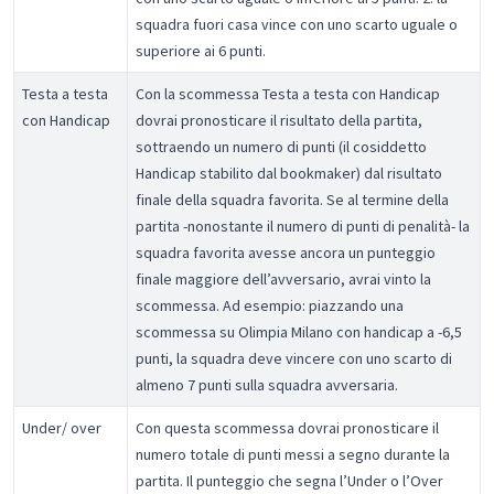
squadra fuori casa vince con uno scarto uguale o
superiore ai 6 punti.
Testa a testa
Con la scommessa Testa a testa con Handicap
con Handicap
dovrai pronosticare il risultato della partita,
sottraendo un numero di punti (il cosiddetto
Handicap stabilito dal bookmaker) dal risultato
finale della squadra favorita. Se al termine della
partita -nonostante il numero di punti di penalità- la
squadra favorita avesse ancora un punteggio
finale maggiore dell’avversario, avrai vinto la
scommessa. Ad esempio: piazzando una
scommessa su Olimpia Milano con handicap a -6,5
punti, la squadra deve vincere con uno scarto di
almeno 7 punti sulla squadra avversaria.
Under/ over
Con questa scommessa dovrai pronosticare il
numero totale di punti messi a segno durante la
partita. Il punteggio che segna l’Under o l’Over