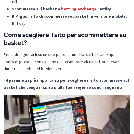
Hill
Scommesse sul basket e
betting exchange
:
Betflag
Il Miglior sito di scommesse sul basket in versione mobile:
Betway
Come scegliere il sito per scommettere sul
basket?
Prima di registrarti su un sito per scommesse sul basket e aprire un
conto di gioco, ti consigliamo di considerare alcuni fattori rilevanti
durante la scelta del bookmaker.
I 4 parametri più importanti per scegliere il sito scommesse sul
basket che venga incontro alle tue esigenze sono i seguenti: