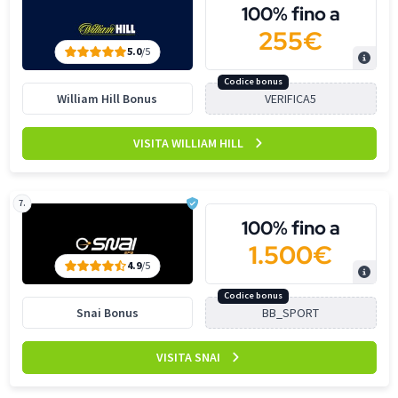
100% fino a
255€
5.0
/5
Codice bonus
William Hill Bonus
VISITA WILLIAM HILL
7.
100% fino a
1.500€
4.9
/5
Codice bonus
Snai Bonus
VISITA SNAI