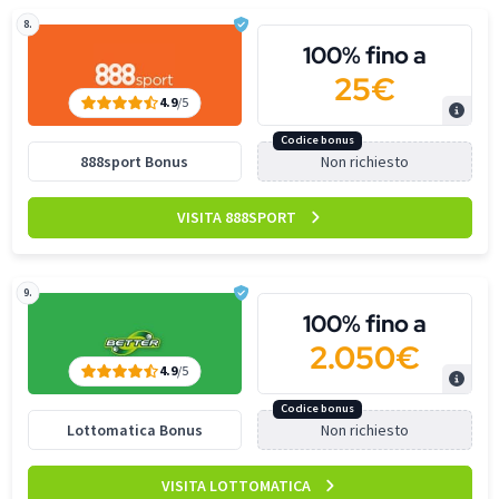
8.
100% fino a
25€
4.9
/5
Codice bonus
888sport Bonus
VISITA 888SPORT
9.
100% fino a
2.050€
4.9
/5
Codice bonus
Lottomatica Bonus
VISITA LOTTOMATICA