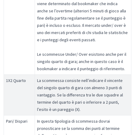
viene determinato dal bookmaker che indica
anche se l’overtime (ulteriori 5 minuti di gioco alla
fine della partita regolamentare se il punteggio è
pari) è incluso o escluso. Il mercato under/ over è
uno dei mercati preferiti di chi studia le statistiche
e i punteggi degli eventi passati.
Le scommesse Under/ Over esistono anche per il
singolo quarto di gara; anche in questo caso è il
bookmaker a indicare il punteggio di riferimento.
1X2 Quarto
La scommessa consiste nell’indicare il vincente
del singolo quarto di gara con almeno 3 punti di
vantaggio. Se la differenza tra le due squadre al
termine del quarto è pari o inferiore a 2 punti,
l’esito è un pareggio (X).
Pari/ Dispari
In questa tipologia di scommessa dovrai
pronosticare se la somma dei punti al termine