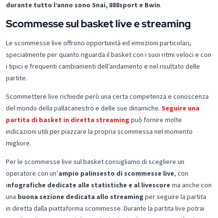
durante tutto l’anno sono
Snai, 888sport e Bwin
.
Scommesse sul basket live e streaming
Le scommesse live offrono opportunità ed emozioni particolari,
specialmente per quanto riguarda il basket con i suoi ritmi veloci e con
i tipici e frequenti cambiamenti dell’andamento e nel risultato delle
partite.
Scommettere live richiede però una certa competenza e conoscenza
del mondo della pallacanestro e delle sue dinamiche.
Seguire una
partita di basket in diretta streaming
può fornire molte
indicazioni utili per piazzare la propria scommessa nel momento
migliore.
Per le scommesse live sul basket consigliamo di scegliere un
operatore con un’
ampio palinsesto di scommesse live
, con
i
nfografiche dedicate alle statistiche e al livescore
ma anche con
una
buona sezione dedicata allo streaming
per seguire la partita
in diretta dalla piattaforma scommesse. Durante la partita live potrai