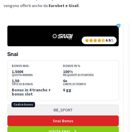
vengono offerti anche da
Eurobet e Sisal
l.
4.9
/5
Snai
BONUS MAX.
BONUS IN %
1.500€
100%
QUOTA MINIMA
REQUISITI DI PUNTATA
1,50
6x
TIPO DI BONUS
LIMITE DI TEMPO
Bonus in 4 tranche +
6 gg
bonus slot
Codice bonus
Snai Bonus
VISITA SNAI