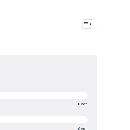
0
voti
0
voti