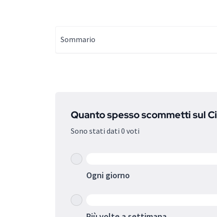
Sommario
Quanto spesso scommetti sul C
Sono stati dati
0
voti
0%
Ogni giorno
0%
Più volte a settimana