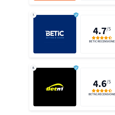
7.
4.7
/5
BETIC RECENSIONE
8.
4.6
/5
BETN1 RECENSION