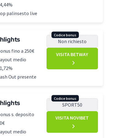
4,44%
op palinsesto live
Codice bonus
hlights
onus fino a 250€
VISITA BETWAY
ayout medio
1,72%
ash Out presente
Codice bonus
hlights
onus s. deposito
VISITA NOVIBET
0€
ayout medio