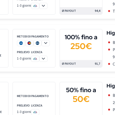
9
1-3 giorni
T
Ø PAYOUT
94,4
Hig
100% fino a
METODI DI PAGAMENTO
B
250€
P
PRELIEVO
LICENZA
E
9
1-3 giorni
C
Ø PAYOUT
91,7
Hig
50% fino a
B
50€
METODI DI PAGAMENTO
2
PRELIEVO
LICENZA
P
1-3 giorni
NE