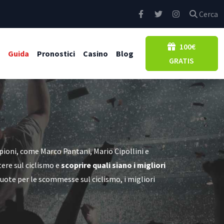
Cerca
100€
Guida
Pronostici
Casino
Blog
GRATIS
mpioni, come Marco Pantani, Mario Cipollini e
tere sul ciclismo e
scoprire quali siano i migliori
quote per le scommesse sul ciclismo, i migliori