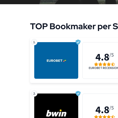
TOP Bookmaker per S
1.
4.8
/5
EUROBET RECENSIO
2.
4.8
/5