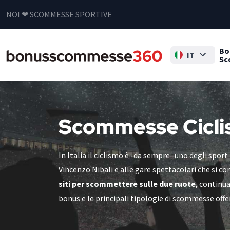
NOI ❤ SCOMMESSE SPORTIVE
Bo
IT
Sc
Scommesse Cicl
In Italia il ciclismo è -da sempre- uno degli spor
Vincenzo Nibali e alle gare spettacolari che si c
siti per scommettere sulle due ruote
, continua
bonus e le principali tipologie di scommesse off