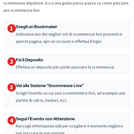
scommesse impulsive. Ecco una guida passo-passo su come piazzare
una scommessa live:
Scegli un Bookmaker
1
Seleziona uno dei migliori siti di scommesse live presenti in
questa pagina, apri un account o effettua il login.
Fai il Deposito
2
Effettua un deposito per poter piazzare la scommessa.
Vai alla Sezione “Scommesse Live”
3
Scegli l’evento su cui vuoi scommettere live, ad esempio una
partita di calcio, basket, ecc.
Segui l’Evento con Attenzione
4
Raccogli informazioni utili per scegliere il momento migliore
per piazzare le tue puntate.