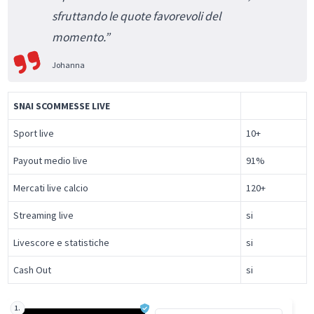
sfruttando le quote favorevoli del
momento.”
Johanna
SNAI SCOMMESSE LIVE
Sport live
10+
Payout medio live
91%
Mercati live calcio
120+
Streaming live
si
Livescore e statistiche
si
Cash Out
si
1.