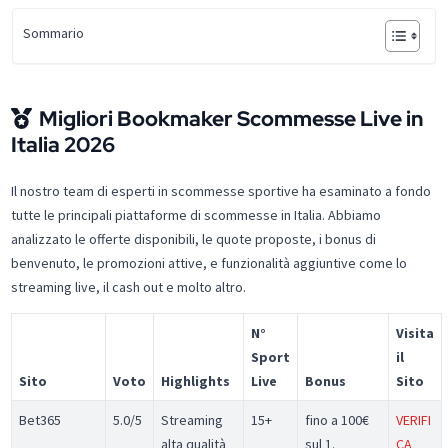
Sommario
Migliori Bookmaker Scommesse Live in
Italia 2026
Il nostro team di esperti in scommesse sportive ha esaminato a fondo
tutte le principali piattaforme di scommesse in Italia. Abbiamo
analizzato le offerte disponibili, le quote proposte, i bonus di
benvenuto, le promozioni attive, e funzionalità aggiuntive come lo
streaming live, il cash out e molto altro.
N°
Visita
Sport
il
Sito
Voto
Highlights
Live
Bonus
Sito
Bet365
5.0/5
Streaming
15+
fino a 100€
VERIFI
alta qualità
sul 1.
CA