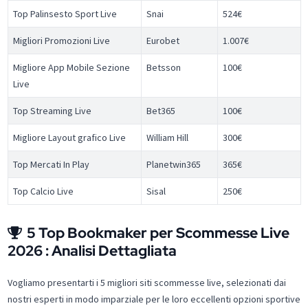
Top Palinsesto Sport Live
Snai
524€
Migliori Promozioni Live
Eurobet
1.007€
Migliore App Mobile Sezione
Betsson
100€
Live
Top Streaming Live
Bet365
100€
Migliore Layout grafico Live
William Hill
300€
Top Mercati In Play
Planetwin365
365€
Top Calcio Live
Sisal
250€
5 Top Bookmaker per Scommesse Live
2026 : Analisi Dettagliata
Vogliamo presentarti i 5 migliori siti scommesse live, selezionati dai
nostri esperti in modo imparziale per le loro eccellenti opzioni sportive