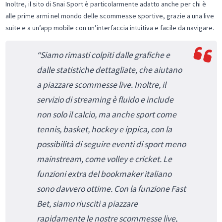
Inoltre, il sito di Snai Sport è particolarmente adatto anche per chi è
alle prime armi nel mondo delle scommesse sportive, grazie a una live
suite e a un’app mobile con un’interfaccia intuitiva e facile da navigare.
“Siamo rimasti colpiti dalle grafiche e
dalle statistiche dettagliate, che aiutano
a piazzare scommesse live. Inoltre, il
servizio di streaming è fluido e include
non solo il calcio, ma anche sport come
tennis, basket, hockey e ippica, con la
possibilità di seguire eventi di sport meno
mainstream, come volley e cricket. Le
funzioni extra del bookmaker italiano
sono davvero ottime. Con la funzione Fast
Bet, siamo riusciti a piazzare
rapidamente le nostre scommesse live,