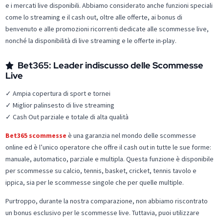
e i mercati live disponibili. Abbiamo considerato anche funzioni speciali
come lo streaming e il cash out, oltre alle offerte, ai bonus di
benvenuto e alle promozioni ricorrenti dedicate alle scommesse live,
nonché la disponibilità di live streaming e le offerte in-play.
Bet365: Leader indiscusso delle Scommesse
Live
✓ Ampia copertura di sport e tornei
✓ Miglior palinsesto di live streaming
✓ Cash Out parziale e totale di alta qualità
Bet365 scommesse
è una garanzia nel mondo delle scommesse
online ed è l’unico operatore che offre il cash out in tutte le sue forme:
manuale, automatico, parziale e multipla. Questa funzione è disponibile
per scommesse su calcio, tennis, basket, cricket, tennis tavolo e
ippica, sia per le scommesse singole che per quelle multiple.
Purtroppo, durante la nostra comparazione, non abbiamo riscontrato
un bonus esclusivo per le scommesse live. Tuttavia, puoi utilizzare