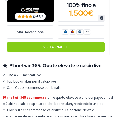
100% fino a
1.500€
4.3
/5
Snai Recensione
VISITA SNAI
Planetwin365: Quote elevate e calcio live
✓ Fino a 200 mercati live
✓ Top bookmaker per il calcio live
✓ Cash Out e scommesse combinate
Planetwin365 scommesse
offre quote elevate e uno dei payout medi
più alti nel calcio rispetto ad altri bookmaker, rendendolo uno dei
migliori siti per scommesse calcistiche. La sezione News è
costantemente aggiornata, e sono disponibili anche il live streaming e