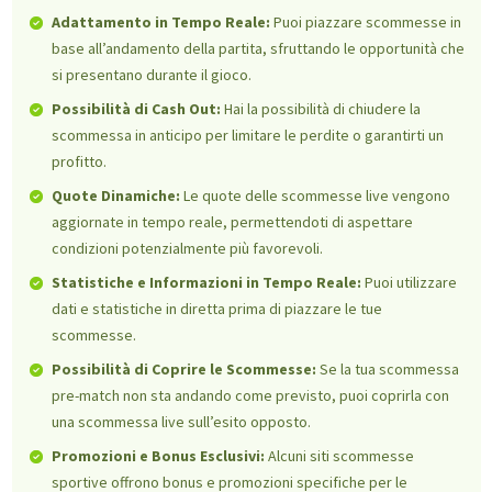
Adattamento in Tempo Reale:
Puoi piazzare scommesse in
base all’andamento della partita, sfruttando le opportunità che
si presentano durante il gioco.
Possibilità di Cash Out:
Hai la possibilità di chiudere la
scommessa in anticipo per limitare le perdite o garantirti un
profitto.
Quote Dinamiche:
Le quote delle scommesse live vengono
aggiornate in tempo reale, permettendoti di aspettare
condizioni potenzialmente più favorevoli.
Statistiche e Informazioni in Tempo Reale:
Puoi utilizzare
dati e statistiche in diretta prima di piazzare le tue
scommesse.
Possibilità di Coprire le Scommesse:
Se la tua scommessa
pre-match non sta andando come previsto, puoi coprirla con
una scommessa live sull’esito opposto.
Promozioni e Bonus Esclusivi:
Alcuni siti scommesse
sportive offrono bonus e promozioni specifiche per le