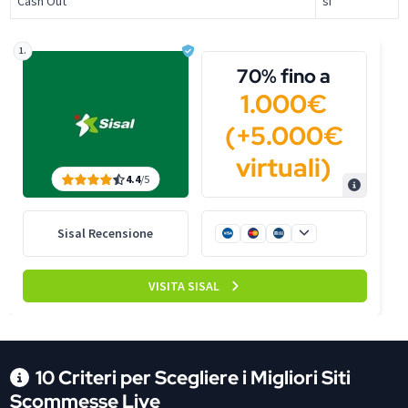
Cash Out
si
1.
70% fino a
1.000€
(+5.000€
virtuali)
4.4
/5
Sisal Recensione
VISITA SISAL
10 Criteri per Scegliere i Migliori Siti
Scommesse Live