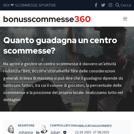
NOI ❤ SCOMMESSE SPORTIVE
Cerca
Quanto guadagna un centro
scommesse?
Ma aprire e gestire un centro scommesse è davvero un’attività
redditizia? Beh, occorre sicuramente fare delle considerazioni
generali. In linea di massima si può dire che il guadagno dipende da
tantissimi fattori, tra cui il volume di giocatori, la percentuale delle
scommesse e la posizione del proprio locale. Analizziamo tutto nel
dettaglio!
REDATTORE
CONTROLLATO DA
PUBBLICATO
AGGIORNATO
Johanna
Julian
21.03.2025
27.08.2025