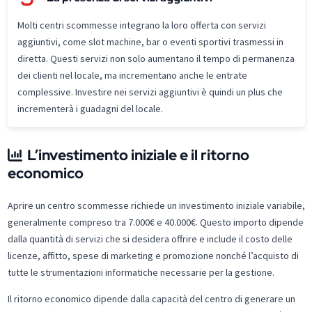
Molti centri scommesse integrano la loro offerta con servizi
aggiuntivi, come slot machine, bar o eventi sportivi trasmessi in
diretta. Questi servizi non solo aumentano il tempo di permanenza
dei clienti nel locale, ma incrementano anche le entrate
complessive. Investire nei servizi aggiuntivi è quindi un plus che
incrementerà i guadagni del locale.
L’investimento iniziale e il ritorno
economico
Aprire un centro scommesse richiede un investimento iniziale variabile,
generalmente compreso tra 7.000€ e 40.000€. Questo importo dipende
dalla quantità di servizi che si desidera offrire e include il costo delle
licenze, affitto, spese di marketing e promozione nonché l’acquisto di
tutte le strumentazioni informatiche necessarie per la gestione.
Il ritorno economico dipende dalla capacità del centro di generare un