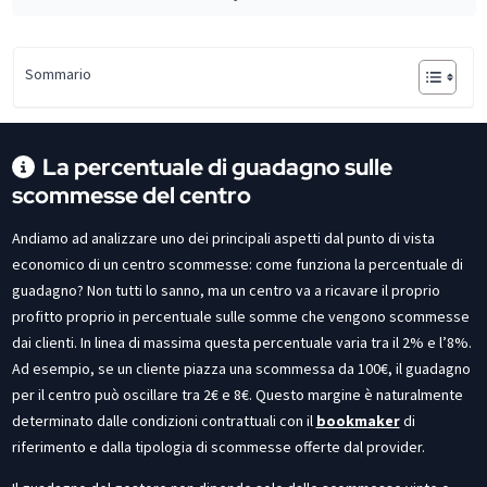
Sommario
La percentuale di guadagno sulle
scommesse del centro
Andiamo ad analizzare uno dei principali aspetti dal punto di vista
economico di un centro scommesse: come funziona la percentuale di
guadagno? Non tutti lo sanno, ma un centro va a ricavare il proprio
profitto proprio in percentuale sulle somme che vengono scommesse
dai clienti. In linea di massima questa percentuale varia tra il 2% e l’8%.
Ad esempio, se un cliente piazza una scommessa da 100€, il guadagno
per il centro può oscillare tra 2€ e 8€. Questo margine è naturalmente
determinato dalle condizioni contrattuali con il
bookmaker
di
riferimento e dalla tipologia di scommesse offerte dal provider.