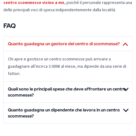
centro scommesse vicino a me
, poiché il personale rappresenta una
delle principali voci di spesa indipendentemente dalla località.
FAQ
Quanto guadagna un gestore del centro di scommesse?
Chi apre e gestisce un centro scommesse può arrivare a
guadagnare all’incirca 3.000€ al mese, ma dipende da una serie di
fattori.
Quali sono le principali spese che deve affrontare un centro
scommesse?
Quanto guadagna un dipendente che lavora in un centro
scommesse?