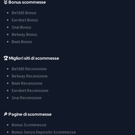
🥇 Bonus scommesse
Bet365 Bonus
Eurobet Bonus
Snai Bonus
Betway Bonus
Bwin Bonus
🏆 Migliori siti di scommesse
Bet365 Recensione
Betway Recensione
Bwin Recensione
Eurobet Recensione
Snai Recensione
🔎 Pagine di scommesse
Bonus Scommesse
Bonus Senza Deposito Scommesse