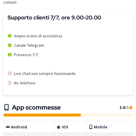
comuni.
Supporto clienti 7/7, ore 9.00-20.00
Ampio orario di assistenza
Canale Telegram
Presenza 7/7
Live Chat non sempre funzionante
No telefono
App scommesse
3.0
/5
Android
iOS
Mobile