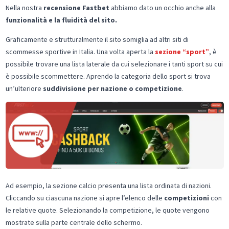
Nella nostra
recensione Fastbet
abbiamo dato un occhio anche alla
funzionalità e la fluidità del sito.
Graficamente e strutturalmente il sito somiglia ad altri siti di
scommesse sportive in Italia. Una volta aperta la
sezione “sport”
, è
possibile trovare una lista laterale da cui selezionare i tanti sport su cui
è possibile scommettere. Aprendo la categoria dello sport si trova
un’ulteriore
suddivisione per nazione o competizione
.
Ad esempio, la sezione calcio presenta una lista ordinata di nazioni.
Cliccando su ciascuna nazione si apre l’elenco delle
competizioni
con
le relative quote. Selezionando la competizione, le quote vengono
mostrate sulla parte centrale dello schermo.