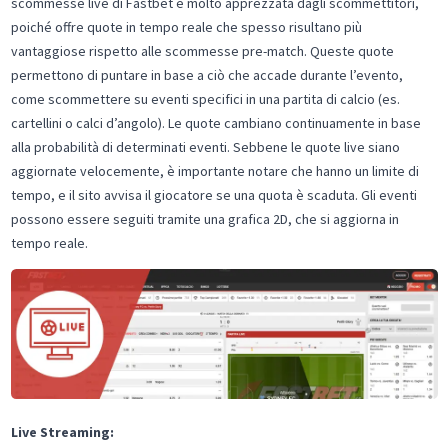
scommesse live di Fastbet è molto apprezzata dagli scommettitori,
poiché offre quote in tempo reale che spesso risultano più
vantaggiose rispetto alle scommesse pre-match. Queste quote
permettono di puntare in base a ciò che accade durante l’evento,
come scommettere su eventi specifici in una partita di calcio (es.
cartellini o calci d’angolo). Le quote cambiano continuamente in base
alla probabilità di determinati eventi. Sebbene le quote live siano
aggiornate velocemente, è importante notare che hanno un limite di
tempo, e il sito avvisa il giocatore se una quota è scaduta. Gli eventi
possono essere seguiti tramite una grafica 2D, che si aggiorna in
tempo reale.
Live Streaming: