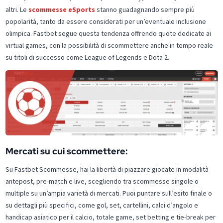
altri. Le
scommesse
eSports
stanno guadagnando sempre più
popolarità, tanto da essere considerati per un’eventuale inclusione
olimpica. Fastbet segue questa tendenza offrendo quote dedicate ai
virtual games, con la possibilità di scommettere anche in tempo reale
su titoli di successo come League of Legends e Dota 2.
Mercati su cui scommettere:
Su Fastbet Scommesse, hai la libertà di piazzare giocate in modalità
antepost, pre-match e live, scegliendo tra scommesse singole o
multiple su un’ampia varietà di mercati. Puoi puntare sull’esito finale o
su dettagli più specifici, come gol, set, cartellini, calci d’angolo e
handicap asiatico per il calcio, totale game, set betting e tie-break per