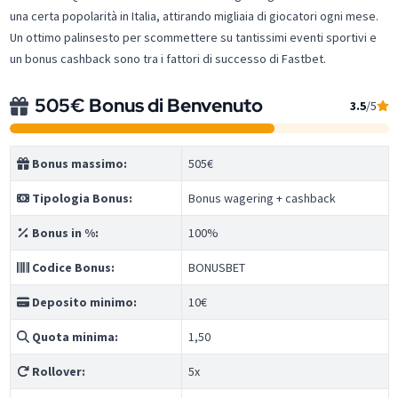
una certa popolarità in Italia, attirando migliaia di giocatori ogni mese.
Un ottimo palinsesto per scommettere su tantissimi eventi sportivi e
un bonus cashback sono tra i fattori di successo di Fastbet.
505€ Bonus di Benvenuto
3.5
/5
Bonus massimo:
505€
Tipologia Bonus:
Bonus wagering + cashback
Bonus in %:
100%
Codice Bonus:
BONUSBET
Deposito minimo:
10€
Quota minima:
1,50
Rollover:
5x