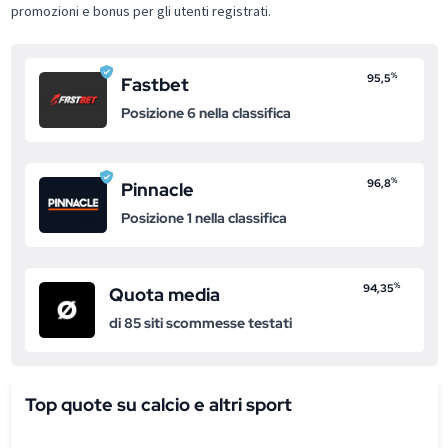
promozioni e bonus per gli utenti registrati.
%
95,5
Fastbet
Posizione 6 nella classifica
%
96,8
Pinnacle
Posizione 1 nella classifica
%
94,35
Quota media
di 85 siti scommesse testati
Top quote su calcio e altri sport