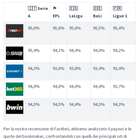
🇮🇹 Serie
🏴󠁧󠁢󠁥󠁮󠁧󠁿
🇪🇸
🇩🇪
🇫🇷
A
EPL
LaLiga
BuLi
Ligue 1
95,6%
95,6%
95,6%
95,5%
95,4%
95,4%
94,1%
94,4%
94,0%
94,2%
94,3%
93,8%
93,6%
93,4%
93,4%
94,0%
94,8%
94,0%
94,4%
93,7%
94,5%
94,5%
94,4%
94,5%
94,3%
Per la nostra recensione di Fastbet, abbiamo analizzato il payout e le
quote del bookmaker, confrontandoli con quelli dei principali siti di