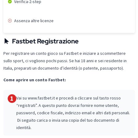
Verifica-2-step
Assenza altre licenze
Fastbet Registrazione
Per registrare un conto gioco su Fastbet e iniziare a scommettere
sullo sport, ci vogliono pochi passi. Se hai 18 anni e sei residente in
Italia, preparati un documento d’identità (o patente, passaporto).
Come aprire un conto Fastbet:
1
Vai su www.fastbet.it e procedi a cliccare sul tasto rosso
“registrati”. A questo punto dovrai fornire nome utente,
password, codice fiscale, indirizzo email e altri dati personali.
Di seguito carica o invia una copia del tuo documento di
identità.