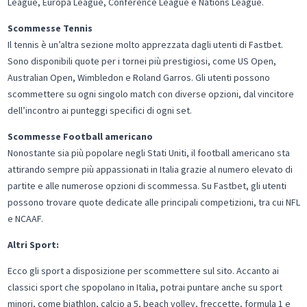
League, Europa League, Conference League e Nations League.
Scommesse Tennis
Il tennis è un’altra sezione molto apprezzata dagli utenti di Fastbet.
Sono disponibili quote per i tornei più prestigiosi, come US Open,
Australian Open, Wimbledon e Roland Garros. Gli utenti possono
scommettere su ogni singolo match con diverse opzioni, dal vincitore
dell’incontro ai punteggi specifici di ogni set.
Scommesse Football americano
Nonostante sia più popolare negli Stati Uniti, il football americano sta
attirando sempre più appassionati in Italia grazie al numero elevato di
partite e alle numerose opzioni di scommessa. Su Fastbet, gli utenti
possono trovare quote dedicate alle principali competizioni, tra cui NFL
e NCAAF.
Altri Sport:
Ecco gli sport a disposizione per scommettere sul sito. Accanto ai
classici sport che spopolano in Italia, potrai puntare anche su sport
minori, come biathlon, calcio a 5, beach volley, freccette, formula 1 e