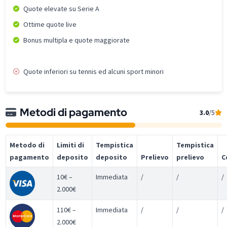
Quote elevate su Serie A
Ottime quote live
Bonus multipla e quote maggiorate
Quote inferiori su tennis ed alcuni sport minori
Metodi di pagamento
3.0
/5
Metodo di
Limiti di
Tempistica
Tempistica
pagamento
deposito
deposito
Prelievo
prelievo
C
10€ –
Immediata
/
/
/
2.000€
110€ –
Immediata
/
/
/
2.000€