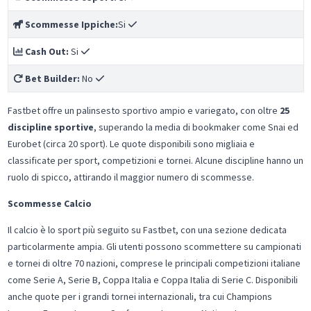
Scommesse Ippiche:
Si
Cash Out:
Si
Bet Builder:
No
Fastbet offre un palinsesto sportivo ampio e variegato, con oltre
25
discipline sportive
, superando la media di bookmaker come Snai ed
Eurobet (circa 20 sport). Le quote disponibili sono migliaia e
classificate per sport, competizioni e tornei. Alcune discipline hanno un
ruolo di spicco, attirando il maggior numero di scommesse.
Scommesse Calcio
Il calcio è lo sport più seguito su Fastbet, con una sezione dedicata
particolarmente ampia. Gli utenti possono scommettere su campionati
e tornei di oltre 70 nazioni, comprese le principali competizioni italiane
come Serie A, Serie B, Coppa Italia e Coppa Italia di Serie C. Disponibili
anche quote per i grandi tornei internazionali, tra cui Champions