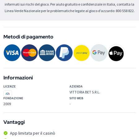
informati sui rischi del gioco. Per aiuto gratuito e confidenziale in Italia, contatta la
Linea Verde Nazionale per le problematiche legate al gioco d’azzardo: 800 558 822.
Metodi di pagamento
Informazioni
LICENZE
AZIENDA
VITTORIA BET S.R.L.
FONDAZIONE
SITO WEB
2009
-
Vantaggi
App limitata per il casinò