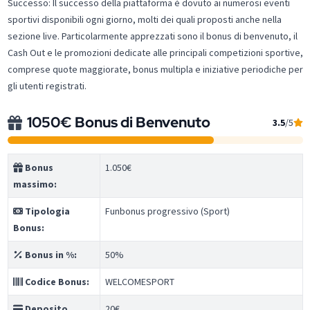
Successo: Il successo della piattaforma è dovuto ai numerosi eventi
sportivi disponibili ogni giorno, molti dei quali proposti anche nella
sezione live. Particolarmente apprezzati sono il bonus di benvenuto, il
Cash Out e le promozioni dedicate alle principali competizioni sportive,
comprese quote maggiorate, bonus multipla e iniziative periodiche per
gli utenti registrati.
1050€ Bonus di Benvenuto
3.5
/5
Bonus
1.050€
massimo:
Tipologia
Funbonus progressivo (Sport)
Bonus:
Bonus in %:
50%
Codice Bonus:
WELCOMESPORT
Deposito
20€