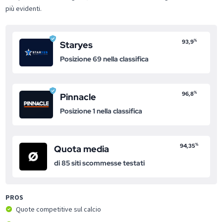
più evidenti.
%
93,9
Staryes
Posizione 69 nella classifica
%
96,8
Pinnacle
Posizione 1 nella classifica
%
94,35
Quota media
di 85 siti scommesse testati
PROS
Quote competitive sul calcio