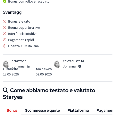
Bonus con rollover elevato
Svantaggi
Bonus elevato
Buona copertura live
Interfaccia intuitiva
Pagamenti rapidi
Licenza ADM italiana
REDATTORE
CONTROLLATO DA
Johanna
Johanna
PUBBLICATO
AGGIORNATO
28.05.2026
02.06.2026
Come abbiamo testato e valutato
Staryes
Bonus
Scommesse e quote
Piattaforma
Pagamenti 