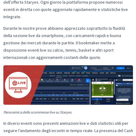
dell’offerta Staryes. Ogni giorno la piattaforma propone numerosi
eventi in diretta con quote aggiornate rapidamente e statistiche live
integrate.
Durante le nostre prove abbiamo apprezzato soprattutto la fluidità
della sezione live da smartphone, con caricamenti rapidi e buona
gestione dei mercati durante le partite. Il bookmaker mette a
disposizione eventi live su calcio, tennis, basket e altri sport
internazionali con aggiornamenti costanti delle quote.
Panoramica delle scommesse live su Staryes.
In diversi eventi sono presenti animazioni live e dati statistici utili per
seguire l’andamento degli incontri in tempo reale. La presenza del Cash