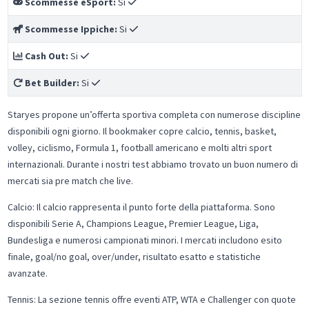
Scommesse eSport:
Si
Scommesse Ippiche:
Si
Cash Out:
Si
Bet Builder:
Si
Staryes propone un’offerta sportiva completa con numerose discipline
disponibili ogni giorno. Il bookmaker copre calcio, tennis, basket,
volley, ciclismo, Formula 1, football americano e molti altri sport
internazionali. Durante i nostri test abbiamo trovato un buon numero di
mercati sia pre match che live.
Calcio: Il calcio rappresenta il punto forte della piattaforma. Sono
disponibili Serie A, Champions League, Premier League, Liga,
Bundesliga e numerosi campionati minori. I mercati includono esito
finale, goal/no goal, over/under, risultato esatto e statistiche
avanzate.
Tennis: La sezione tennis offre eventi ATP, WTA e Challenger con quote