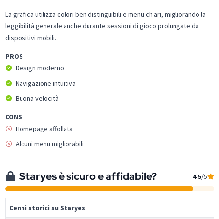
La grafica utilizza colori ben distinguibili e menu chiari, migliorando la
leggibilità generale anche durante sessioni di gioco prolungate da
dispositivi mobili.
PROS
Design moderno
Navigazione intuitiva
Buona velocità
CONS
Homepage affollata
Alcuni menu migliorabili
Staryes è sicuro e affidabile?
4.5
/5
Cenni storici su Staryes