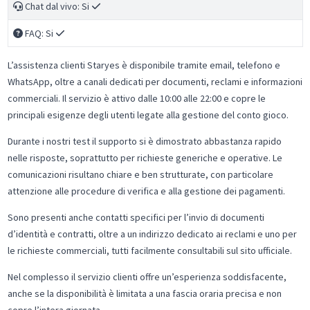
Chat dal vivo: Si
FAQ: Si
L’assistenza clienti Staryes è disponibile tramite email, telefono e
WhatsApp, oltre a canali dedicati per documenti, reclami e informazioni
commerciali. Il servizio è attivo dalle 10:00 alle 22:00 e copre le
principali esigenze degli utenti legate alla gestione del conto gioco.
Durante i nostri test il supporto si è dimostrato abbastanza rapido
nelle risposte, soprattutto per richieste generiche e operative. Le
comunicazioni risultano chiare e ben strutturate, con particolare
attenzione alle procedure di verifica e alla gestione dei pagamenti.
Sono presenti anche contatti specifici per l’invio di documenti
d’identità e contratti, oltre a un indirizzo dedicato ai reclami e uno per
le richieste commerciali, tutti facilmente consultabili sul sito ufficiale.
Nel complesso il servizio clienti offre un’esperienza soddisfacente,
anche se la disponibilità è limitata a una fascia oraria precisa e non
copre l’intera giornata.