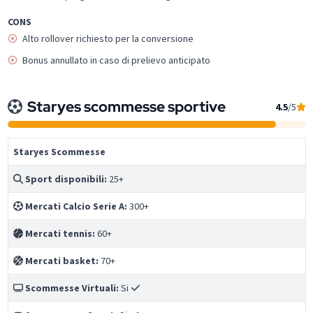
CONS
Alto rollover richiesto per la conversione
Bonus annullato in caso di prelievo anticipato
Staryes scommesse sportive
4.5
/5
Staryes Scommesse
Sport disponibili:
25+
Mercati Calcio Serie A:
300+
Mercati tennis:
60+
Mercati basket:
70+
Scommesse Virtuali:
Si