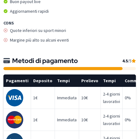
Buon payout live
Aggiornamenti rapidi
CONS
Quote inferiori su sport minori
Margine più alto su alcuni eventi
Metodi di pagamento
4.5
/5
Pagamenti
Deposito
Tempi
Prelievo
Tempi
Commis
2-4 giorni
1€
Immediata
10€
0%
lavorativi
2-4 giorni
1€
Immediata
10€
0%
lavorativi
2-4 giorni