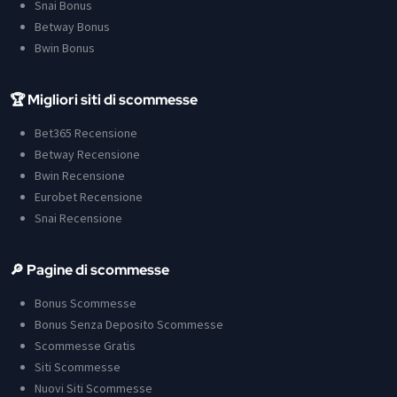
Snai Bonus
Betway Bonus
Bwin Bonus
🏆 Migliori siti di scommesse
Bet365 Recensione
Betway Recensione
Bwin Recensione
Eurobet Recensione
Snai Recensione
🔎 Pagine di scommesse
Bonus Scommesse
Bonus Senza Deposito Scommesse
Scommesse Gratis
Siti Scommesse
Nuovi Siti Scommesse