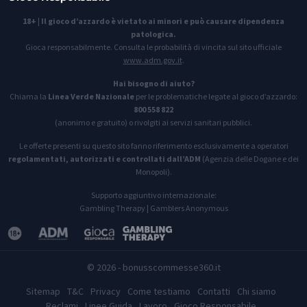
18+
|
Il gioco d’azzardo è vietato ai minori e può causare dipendenza
patologica.
Gioca responsabilmente. Consulta le probabilità di vincita sul sito ufficiale
www.adm.gov.it
.
Hai bisogno di aiuto?
Chiama la
Linea Verde Nazionale
per le problematiche legate al gioco d’azzardo:
800 558 822
(anonimo e gratuito) o rivolgiti ai servizi sanitari pubblici.
Le offerte presenti su questo sito fanno riferimento esclusivamente a operatori
regolamentati, autorizzati e controllati dall’ADM
(Agenzia delle Dogane e dei
Monopoli).
Supporto aggiuntivo internazionale:
Gambling Therapy
|
Gamblers Anonymous
© 2026 - bonusscommesse360.it
Sitemap
T&C
Privacy
Come testiamo
Contatti
Chi siamo
Reclami
Linee Guida
Lavoro
Gioco Responsabile