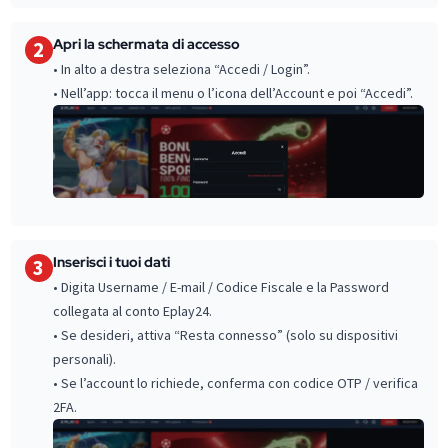
Apri la schermata di accesso
2
• In alto a destra seleziona “Accedi / Login”.
• Nell’app: tocca il menu o l’icona dell’Account e poi “Accedi”.
Inserisci i tuoi dati
3
• Digita Username / E-mail / Codice Fiscale e la Password
collegata al conto Eplay24.
• Se desideri, attiva “Resta connesso” (solo su dispositivi
personali).
• Se l’account lo richiede, conferma con codice OTP / verifica
2FA.