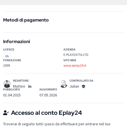
Metodi di pagamento
Informazioni
LICENZE
AZIENDA
E-PLAY24 ITA LTD
FONDAZIONE
SITO WEB
2009
www.eplay24.it
REDATTORE
CONTROLLATO DA
Matteo
Julian
PUBBLICATO
AGGIORNATO
01.04.2025
07.05.2026
Accesso al conto Eplay24
Troverai di seguito tutti i passi da effettuare per entrare nel tuo