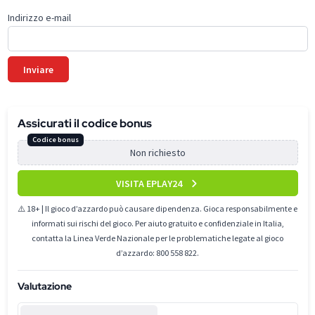
Indirizzo e-mail
Assicurati il codice bonus
Codice bonus
VISITA EPLAY24
⚠️ 18+ | Il gioco d’azzardo può causare dipendenza. Gioca responsabilmente e
informati sui rischi del gioco. Per aiuto gratuito e confidenziale in Italia,
contatta la Linea Verde Nazionale per le problematiche legate al gioco
d’azzardo: 800 558 822.
Valutazione