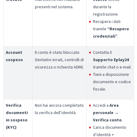
presenti nel sistema.
durante la
registrazione.
Recupera i dati
tramite
“Recupero
credenziali”
.
Account
Il conto è stato bloccato
Contatta il
sospeso
(tentativi errati, controlli di
Supporto Eplay24
sicurezza o richiesta ADM).
tramite chat o e-mail.
Tieni a disposizione
documento e codice
fiscale.
Verifica
Non hai ancora completato
Accedi a
Area
documenti
la verifica dell’identità.
personale →
in sospeso
Verifica conto
.
(KYC)
Carica documento
d’identità +