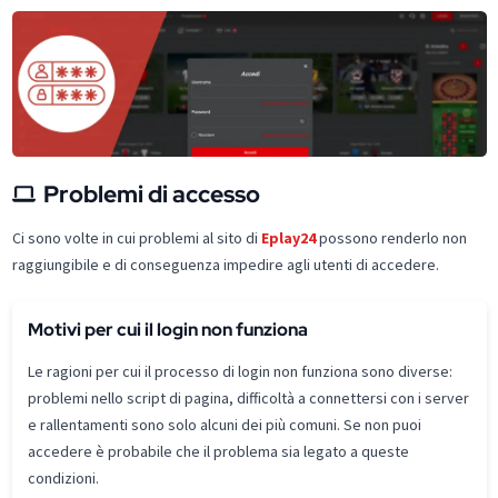
Problemi di accesso
Ci sono volte in cui problemi al sito di
Eplay24
possono renderlo non
raggiungibile e di conseguenza impedire agli utenti di accedere.
Motivi per cui il login non funziona
Le ragioni per cui il processo di login non funziona sono diverse:
problemi nello script di pagina, difficoltà a connettersi con i server
e rallentamenti sono solo alcuni dei più comuni. Se non puoi
accedere è probabile che il problema sia legato a queste
condizioni.