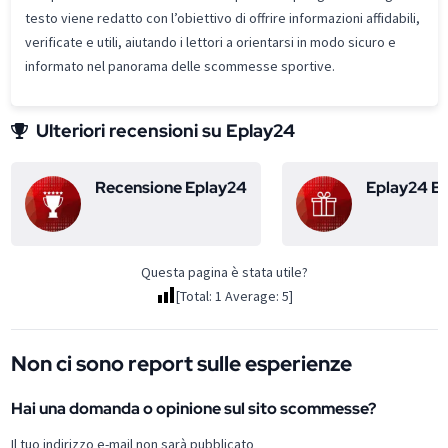
testo viene redatto con l’obiettivo di offrire informazioni affidabili,
verificate e utili, aiutando i lettori a orientarsi in modo sicuro e
informato nel panorama delle scommesse sportive.
Ulteriori recensioni su Eplay24
Recensione Eplay24
Eplay24 B
Questa pagina è stata utile?
[Total:
1
Average:
5
]
Non ci sono report sulle esperienze
Hai una domanda o opinione sul sito scommesse?
Il tuo indirizzo e-mail non sarà pubblicato