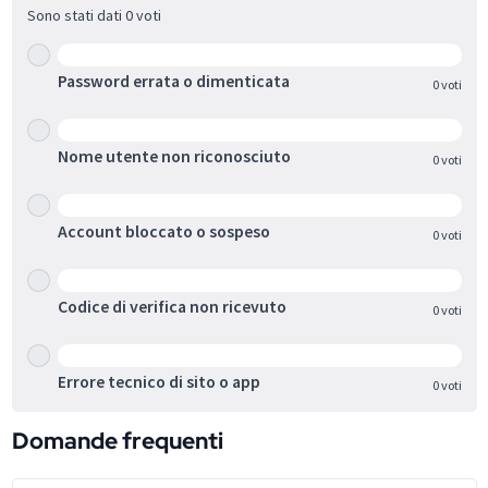
Sono stati dati
0
voti
0%
Password errata o dimenticata
0
voti
0%
Nome utente non riconosciuto
0
voti
0%
Account bloccato o sospeso
0
voti
0%
Codice di verifica non ricevuto
0
voti
0%
Errore tecnico di sito o app
0
voti
Domande frequenti