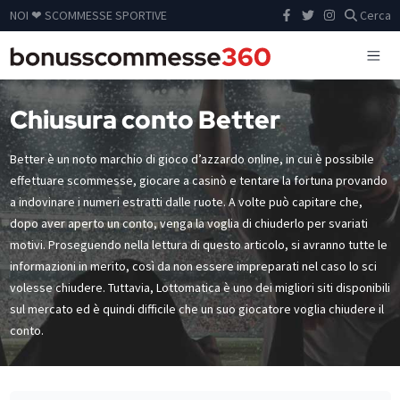
NOI ❤ SCOMMESSE SPORTIVE
Cerca
Chiusura conto Better
Better è un noto marchio di gioco d’azzardo online, in cui è possibile
effettuare scommesse, giocare a casinò e tentare la fortuna provando
a indovinare i numeri estratti dalle ruote. A volte può capitare che,
dopo aver aperto un conto, venga la voglia di chiuderlo per svariati
motivi. Proseguendo nella lettura di questo articolo, si avranno tutte le
informazioni in merito, così da non essere impreparati nel caso lo sci
volesse chiudere. Tuttavia, Lottomatica è uno dei migliori siti disponibili
sul mercato ed è quindi difficile che un suo giocatore voglia chiudere il
conto.