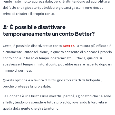
rende il sito molto apprezzabile, perché altri tendono ad approfittarsi
del fatto che i giocatori potrebbero giocarsi gli ultimi euro rimasti
prima di chiudere il proprio conto.
È possibile disattivare
temporaneamente un conto Better?
Certo, è possibile disattivare un conto
Better
. La misura più efficace è
sicuramente l’autoesclusione, in quanto consente di bloccare il proprio
conto fino a un lasso di tempo indeterminato. Tuttavia, qualora si
scegliesse il tempo infinito, il conto potrebbe essere riaperto dopo un
minimo di sei mesi.
Questa opzione è a favore di tutti i giocatori affetti da ludopatia,
perché protegge la loro salute.
La ludopatia è una bruttissima malattia, perché, i giocatori che ne sono
affetti , tendono a spendere tutti i loro soldi, rovinando la loro vita e
quella della gente che gli sta intorno.