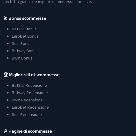
perfetta guida alle migliori scommesse sportive.
🥇 Bonus scommesse
Bet365 Bonus
Eurobet Bonus
Snai Bonus
Betway Bonus
Bwin Bonus
🏆 Migliori siti di scommesse
Bet365 Recensione
Betway Recensione
Bwin Recensione
Eurobet Recensione
Snai Recensione
🔎 Pagine di scommesse