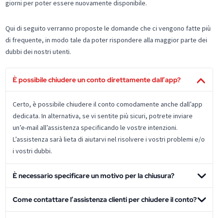
giorni per poter essere nuovamente disponibile.
Qui di seguito verranno proposte le domande che ci vengono fatte più
di frequente, in modo tale da poter rispondere alla maggior parte dei
dubbi dei nostri utenti.
È possibile chiudere un conto direttamente dall’app?
Certo, è possibile chiudere il conto comodamente anche dall’app
dedicata. In alternativa, se vi sentite più sicuri, potrete inviare
un’e-mail all’assistenza specificando le vostre intenzioni.
L’assistenza sarà lieta di aiutarvi nel risolvere i vostri problemi e/o
i vostri dubbi.
È necessario specificare un motivo per la chiusura?
Come contattare l’assistenza clienti per chiudere il conto?