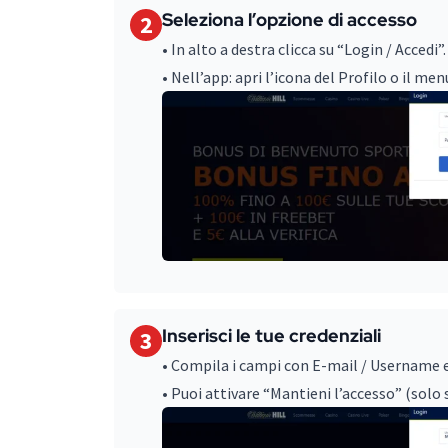
Seleziona l’opzione di accesso
2
• In alto a destra clicca su “Login / Accedi”.
• Nell’app: apri l’icona del Profilo o il men
Inserisci le tue credenziali
3
• Compila i campi con E-mail / Username 
• Puoi attivare “Mantieni l’accesso” (solo s