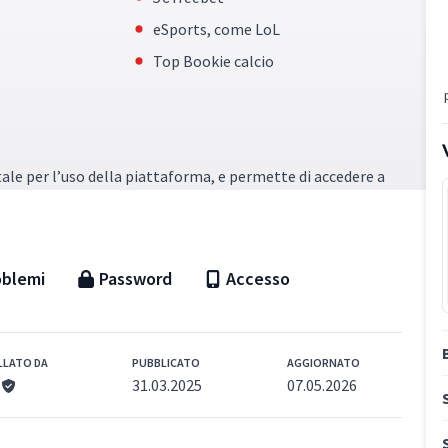
eSports, come LoL
Top Bookie calcio
ale per l’uso della piattaforma, e permette di accedere a
blemi
Password
Accesso
LATO DA
PUBBLICATO
AGGIORNATO
31.03.2025
07.05.2026