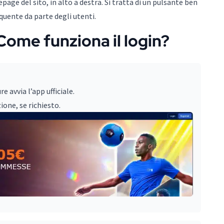
mepage del sito, in alto a destra. Si tratta di un pulsante ben
equente da parte degli utenti.
 Come funziona il login?
re avvia l’app ufficiale.
ione, se richiesto.