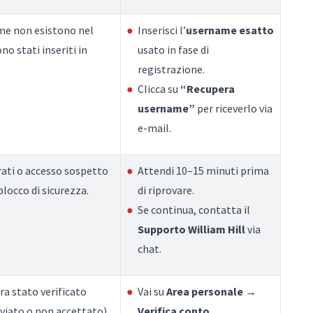
ame non esistono nel
Inserisci l’
username esatto
o stati inseriti in
usato in fase di
registrazione.
Clicca su
“Recupera
username”
per riceverlo via
e-mail.
rati o accesso sospetto
Attendi 10–15 minuti prima
locco di sicurezza.
di riprovare.
Se continua, contatta il
Supporto William Hill
via
chat.
ra stato verificato
Vai su
Area personale →
iato o non accettato).
Verifica conto
.