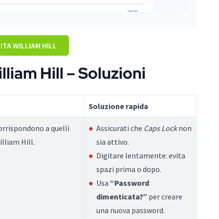
SITA WILLIAM HILL
liam Hill – Soluzioni
Soluzione rapida
corrispondono a quelli
Assicurati che
Caps Lock
non
lliam Hill.
sia attivo.
Digitare lentamente: evita
spazi prima o dopo.
Usa
“Password
dimenticata?”
per creare
una nuova password.