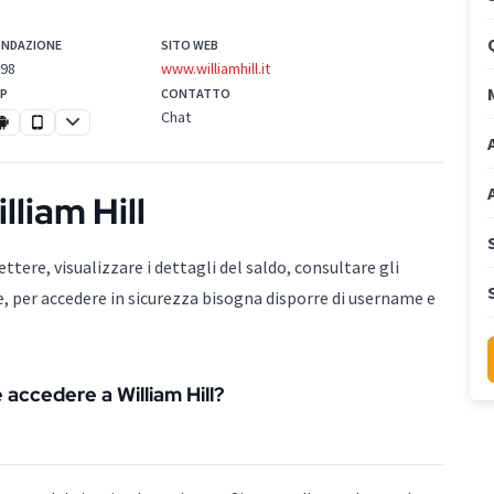
NDAZIONE
SITO WEB
98
www.williamhill.it
P
CONTATTO
Chat
liam Hill
tere, visualizzare i dettagli del saldo, consultare gli
, per accedere in sicurezza bisogna disporre di username e
accedere a William Hill?