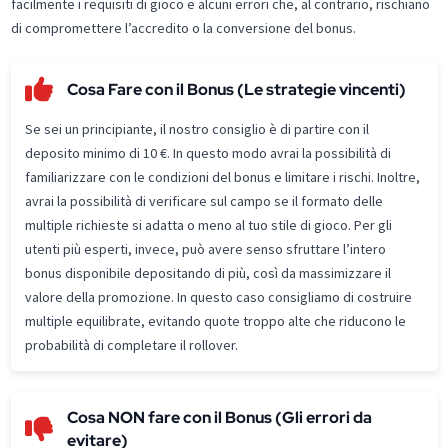
facilmente i requisiti di gioco e alcuni errori che, al contrario, rischiano
di compromettere l’accredito o la conversione del bonus.
Cosa Fare con il Bonus (Le strategie vincenti)
Se sei un principiante, il nostro consiglio è di partire con il
deposito minimo di 10 €. In questo modo avrai la possibilità di
familiarizzare con le condizioni del bonus e limitare i rischi. Inoltre,
avrai la possibilità di verificare sul campo se il formato delle
multiple richieste si adatta o meno al tuo stile di gioco. Per gli
utenti più esperti, invece, può avere senso sfruttare l’intero
bonus disponibile depositando di più, così da massimizzare il
valore della promozione. In questo caso consigliamo di costruire
multiple equilibrate, evitando quote troppo alte che riducono le
probabilità di completare il rollover.
Cosa NON fare con il Bonus (Gli errori da
evitare)