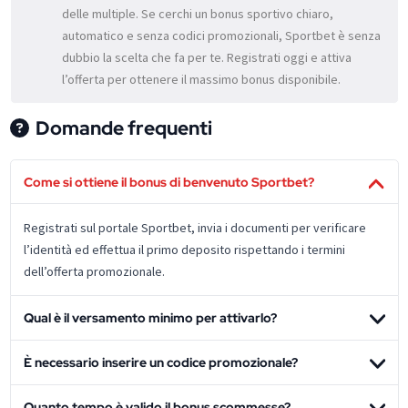
delle multiple. Se cerchi un bonus sportivo chiaro,
automatico e senza codici promozionali, Sportbet è senza
dubbio la scelta che fa per te. Registrati oggi e attiva
l’offerta per ottenere il massimo bonus disponibile.
Domande frequenti
Come si ottiene il bonus di benvenuto Sportbet?
Registrati sul portale Sportbet, invia i documenti per verificare
l’identità ed effettua il primo deposito rispettando i termini
dell’offerta promozionale.
Qual è il versamento minimo per attivarlo?
È necessario inserire un codice promozionale?
Quanto tempo è valido il bonus scommesse?