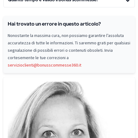
Hai trovato un errore in questo articolo?
Nonostante la massima cura, non possiamo garantire l’assoluta
accuratezza di tutte le informazioni. Ti saremmo grati per qualsiasi
segnalazione di possibili errori o contenuti obsoleti. Invia
cortesemente le tue correzioni a
servizioclienti@bonusscommesse360.it