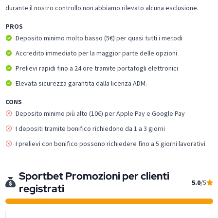
durante il nostro controllo non abbiamo rilevato alcuna esclusione.
PROS
Deposito minimo molto basso (5€) per quasi tutti i metodi
Accredito immediato per la maggior parte delle opzioni
Prelievi rapidi fino a 24 ore tramite portafogli elettronici
Elevata sicurezza garantita dalla licenza ADM.
CONS
Deposito minimo più alto (10€) per Apple Pay e Google Pay
I depositi tramite bonifico richiedono da 1 a 3 giorni
I prelievi con bonifico possono richiedere fino a 5 giorni lavorativi
Sportbet Promozioni per clienti
5.0
/5
registrati