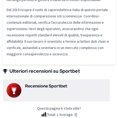
Dal 2019 ricopre il ruolo di caporedattrice Italia di questo portale
internazionale di comparazione siti scommesse. Coordina i
contenuti editoriali, verifica l’accuratezza delle informazioni e
supervisiona i test degli operatori, assicurandosi che ogni
recensione rispetti standard elevati di qualità, trasparenza e
affidabilità. Il suo lavoro è orientato a fornire ai lettori dati chiari e
verificati, aiutandoli a orientarsi in un mercato complesso con
maggiore consapevolezza e sicurezza.
Ulteriori recensioni su Sportbet
Recensione Sportbet
Questa pagina è stata utile?
[Total:
1
Average:
5
]