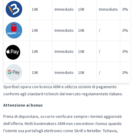
10€
Immediato
10€
Immediato
0%
10€
Immediato
10€
/
0%
10€
Immediato
10€
/
0%
10€
Immediato
10€
/
0%
Sportbet opera con licenza ADM e utilizza sistemi di pagamento
conformi agli standard richiesti dal mercato regolamentato italiano.
Attenzione ai bonus
Prima di depositare, occorre verificare sempre i termini aggiornati
dell’offerta. Molti bookmakers ADM non concedono i bonus quando
l’utente usa portafogli elettronici come Skrill o Neteller. Tuttavia,