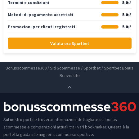
Termini e condizioni
5.0
/5
Metodi di pagamento accettati
5.0
/5
Promozioni per clienti registrati
5.0
/5
Valuta ora Sportbet
Bonusscommesse360
/
Siti Scommesse
/
Sportbet
/
Sportbet Bonus
Benvenuto
Sul nostro portale troverai informazioni dettagliate sui bonus
scommesse e comparazioni attuali tra i vari bookmaker. Questa è la
perfetta guida alle migliori scommesse sportive.