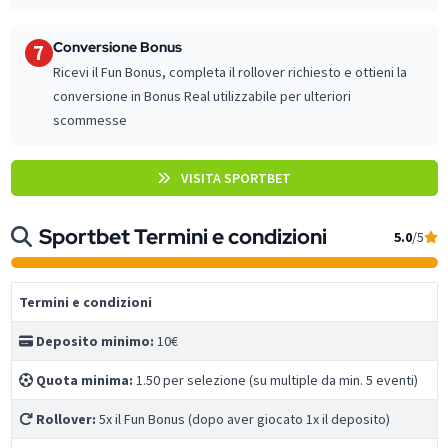
Conversione Bonus
7
Ricevi il Fun Bonus, completa il rollover richiesto e ottieni la
conversione in Bonus Real utilizzabile per ulteriori
scommesse
VISITA SPORTBET
Sportbet Termini e condizioni
5.0
/5
Termini e condizioni
Deposito minimo:
10€
Quota minima:
1.50 per selezione (su multiple da min. 5 eventi)
Rollover:
5x il Fun Bonus (dopo aver giocato 1x il deposito)