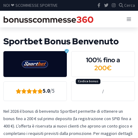
NOI ❤ SCOMMESSE SPORTIVE
Cerca
Sportbet Bonus Benvenuto
100% fino a
200€
Codice bonus
5.0
/5
Nel 2026 il bonus di benvenuto Sportbet permette di ottenere un
bonus fino a 200 € sul primo deposito (la registrazione con SPID fino a
400 €). L’offerta è riservata ai nuovi clienti che aprono un conto gioco e
completano i requisiti previsti dalla promozione. Per maggiori dettagli