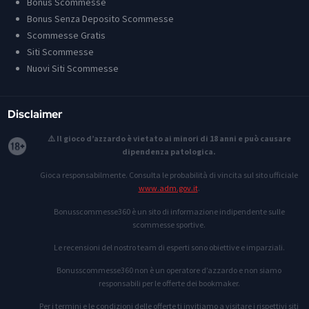
Bonus Scommesse
Bonus Senza Deposito Scommesse
Scommesse Gratis
Siti Scommesse
Nuovi Siti Scommesse
Disclaimer
⚠️ Il gioco d’azzardo è vietato ai minori di 18 anni e può causare
dipendenza patologica.
Gioca responsabilmente. Consulta le probabilità di vincita sul sito ufficiale
www.adm.gov.it
.
Bonusscommesse360 è un sito di informazione indipendente sulle
scommesse sportive.
Le recensioni del nostro team di esperti sono obiettive e imparziali.
Bonusscommesse360 non è un operatore d’azzardo e non siamo
responsabili per le offerte dei bookmaker.
Per i termini e le condizioni delle offerte ti invitiamo a visitare i rispettivi siti