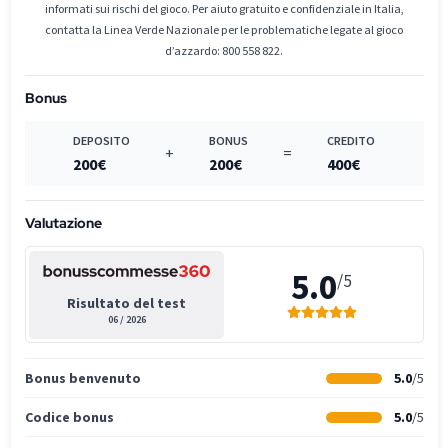
informati sui rischi del gioco. Per aiuto gratuito e confidenziale in Italia,
contatta la Linea Verde Nazionale per le problematiche legate al gioco
d’azzardo: 800 558 822.
Bonus
DEPOSITO
BONUS
CREDITO
+
=
200€
200€
400€
Valutazione
5.0
/5
Risultato del test
06 / 2026
Bonus benvenuto
5.0
/5
Codice bonus
5.0
/5