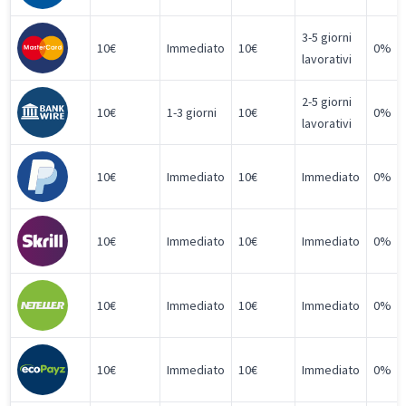
3-5 giorni
10€
Immediato
10€
0%
lavorativi
2-5 giorni
10€
1-3 giorni
10€
0%
lavorativi
10€
Immediato
10€
Immediato
0%
10€
Immediato
10€
Immediato
0%
10€
Immediato
10€
Immediato
0%
10€
Immediato
10€
Immediato
0%