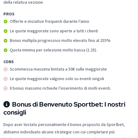
della relativa sezione.
PROS
Offerte e iniziative frequenti durante l’anno
Le quote maggiorate sono aperte a tutti i clienti
Bonus multipla progressivo molto elevato fino al 255%
Quota minima per selezione molto bassa (1.25).
CONS
Scommessa massima limitata a 50€ sulle maggiorate
Le quote maggiorate valgono solo su eventi singoli
Il bonus massimo richiede l’inserimento di molti eventi.
Bonus di Benvenuto Sportbet: I nostri
consigli
Dopo aver testato personalmente il bonus proposto da Sportbet,
abbiamo individuato alcune strategie con cui completare più