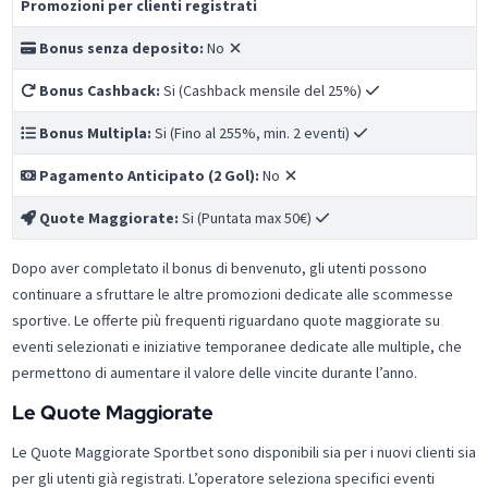
Promozioni per clienti registrati
Bonus senza deposito:
No
Bonus Cashback:
Si (Cashback mensile del 25%)
Bonus Multipla:
Si (Fino al 255%, min. 2 eventi)
Pagamento Anticipato (2 Gol):
No
Quote Maggiorate:
Si (Puntata max 50€)
Dopo aver completato il bonus di benvenuto, gli utenti possono
continuare a sfruttare le altre promozioni dedicate alle scommesse
sportive. Le offerte più frequenti riguardano quote maggiorate su
eventi selezionati e iniziative temporanee dedicate alle multiple, che
permettono di aumentare il valore delle vincite durante l’anno.
Le Quote Maggiorate
Le Quote Maggiorate Sportbet sono disponibili sia per i nuovi clienti sia
per gli utenti già registrati. L’operatore seleziona specifici eventi