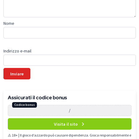
Nome
Indirizzo e-mail
Assicurati il codice bonus
Codice bonus
Visita il sito
⚠️ 18+ | Il gioco d’azzardo può causare dipendenza. Gioca responsabilmente e