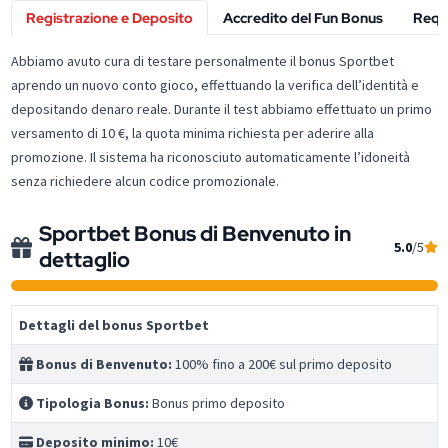
Registrazione e Deposito
Accredito del Fun Bonus
Requi
Abbiamo avuto cura di testare personalmente il bonus Sportbet
aprendo un nuovo conto gioco, effettuando la verifica dell’identità e
depositando denaro reale. Durante il test abbiamo effettuato un primo
versamento di 10 €, la quota minima richiesta per aderire alla
promozione. Il sistema ha riconosciuto automaticamente l’idoneità
senza richiedere alcun codice promozionale.
Sportbet Bonus di Benvenuto in
5.0
/5
dettaglio
Dettagli del bonus Sportbet
Bonus di Benvenuto:
100% fino a 200€ sul primo deposito
Tipologia Bonus:
Bonus primo deposito
Deposito minimo:
10€