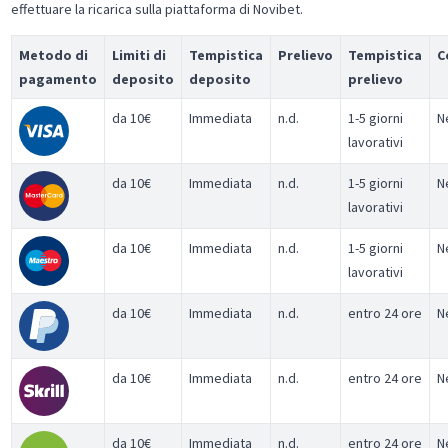
effettuare la ricarica sulla piattaforma di Novibet.
Metodo di
Limiti di
Tempistica
Prelievo
Tempistica
C
pagamento
deposito
deposito
prelievo
da 10€
Immediata
n.d.
1-5 giorni
N
lavorativi
da 10€
Immediata
n.d.
1-5 giorni
N
lavorativi
da 10€
Immediata
n.d.
1-5 giorni
N
lavorativi
da 10€
Immediata
n.d.
entro 24 ore
N
da 10€
Immediata
n.d.
entro 24 ore
N
da 10€
Immediata
n.d.
entro 24 ore
N