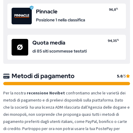
%
96,8
Pinnacle
Posizione 1 nella classifica
%
94,35
Quota media
di 85 siti scommesse testati
Metodi di pagamento
5.0
/5
Per la nostra
recensione
Novibet
confrontiamo anche le varietà dei
metodi di pagamento e di prelievi disponibili sulla piattaforma. Dato
che la società ha una licenza ADM rilasciata dall’Agenzia delle dogane e
dei monopoli, non sorprende che proponga quasi tutti i metodi di
pagamento preferiti dagli utenti italiani, come PayPal, bonifico o carte
di credito. Purtroppo per ora non potrai usare la tua PostePay per