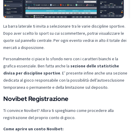
La barra laterale ti invita a selezionare tra le varie discipline sportive.
Dopo aver scelto lo sport su cui scommettere, potrai visualizzare le
quote sul pannello centrale. Per ogni evento vedrai in alto il totale dei
mercati a disposizione.
Personalmente ci piace lo sfondo nero con i caratteri bianchi e la
grafica essenziale. Ben fatta anche la
sezione delle statistiche
divisa per discipline sportive
. E’ presente infine anche una sezione
dedicata al gioco responsabile con la possibilità dell’autoesclusione
temporanea o permanente e della limitazione sul deposito.
Novibet Registrazione
Ti convince Novibet? Allora ti spieghiamo come procedere alla
registrazione del proprio conto di gioco.
Come aprire un conto Novibet: