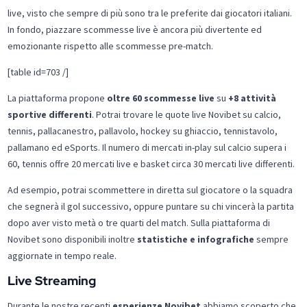
live, visto che sempre di più sono tra le preferite dai giocatori italiani.
In fondo, piazzare scommesse live è ancora più divertente ed
emozionante rispetto alle scommesse pre-match.
[table id=703 /]
La piattaforma propone
oltre 60 scommesse live
su
+8 attività
sportive differenti
. Potrai trovare le quote live Novibet su calcio,
tennis, pallacanestro, pallavolo, hockey su ghiaccio, tennistavolo,
pallamano ed eSports. Il numero di mercati in-play sul calcio supera i
60, tennis offre 20 mercati live e basket circa 30 mercati live differenti.
Ad esempio, potrai scommettere in diretta sul giocatore o la squadra
che segnerà il gol successivo, oppure puntare su chi vincerà la partita
dopo aver visto metà o tre quarti del match. Sulla piattaforma di
Novibet sono disponibili inoltre
statistiche e infografiche
sempre
aggiornate in tempo reale.
Live Streaming
Durante le nostre recenti
esperienze Novibet
abbiamo scoperto che