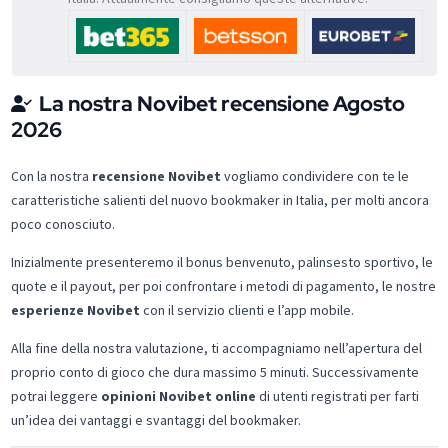
La nostra Novibet recensione Agosto
2026
Con la nostra
recensione Novibet
vogliamo condividere con te le
caratteristiche salienti del nuovo bookmaker in Italia, per molti ancora
poco conosciuto.
Inizialmente presenteremo il bonus benvenuto, palinsesto sportivo, le
quote e il payout, per poi confrontare i metodi di pagamento, le nostre
esperienze Novibet
con il servizio clienti e l’app mobile.
Alla fine della nostra valutazione, ti accompagniamo nell’apertura del
proprio conto di gioco che dura massimo 5 minuti. Successivamente
potrai leggere
opinioni Novibet online
di utenti registrati per farti
un’idea dei vantaggi e svantaggi del bookmaker.