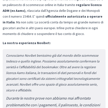
un palinsesto di scommesse online in Italia tramite
regolare licenza
ADM (ex Aams)
, rilasciata dall’Agenzia delle Dogane e dei Monopoli
con il numero 15464. E’ quindi
ufficialmente autorizzata a operare
in Italia
. Ma non solo: La società conta da tempo un grande numero di
giocatori anche in altri paesi europei. Infine potrai chiedere in ogni
momento di chiudere o sospendere il tuo conto di gioco.
La nostra esperienza Novibet:
Conosciamo Novibet benissimo già dal mondo delle scommesse
tedesco e quello inglese. Possiamo assolutamente confermare la
serietà e l’affidabilità del bookmaker. Oltre ad avere la regolare
licenza Aams italiana, le transazioni di dati personali e fondi dei
giocatori sono certificati da sistemi crittografati tecnologicamente
avanzati. Novibet offre uno spazio di gioco assolutamente serio,
sicuro e affidabile.
Durante le nostre prove non abbiamo mai affrontato
problematiche con i pagamenti, il palinsesto, le condizioni