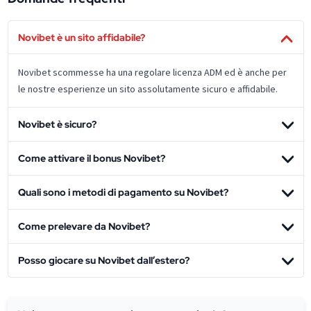
Novibet è un sito affidabile?
Novibet scommesse ha una regolare licenza ADM ed è anche per
le nostre esperienze un sito assolutamente sicuro e affidabile.
Novibet è sicuro?
Come attivare il bonus Novibet?
Quali sono i metodi di pagamento su Novibet?
Come prelevare da Novibet?
Posso giocare su Novibet dall’estero?