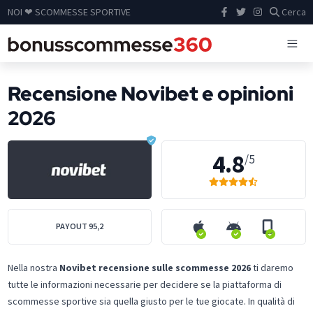
NOI ❤ SCOMMESSE SPORTIVE
Cerca
Recensione Novibet e opinioni
2026
4.8
/5
PAYOUT
95,2
Nella nostra
Novibet recensione sulle scommesse 2026
ti daremo
tutte le informazioni necessarie per decidere se la piattaforma di
scommesse sportive sia quella giusto per le tue giocate. In qualità di