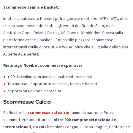
Scommesse tennis e basket:
Infatti sul palinsesto Novibet potrai giocare quote per ATP e WTA, oltre
che su scommesse dedicate agli eventi del Grande Slam, quali
Australian Open, Roland Garros, US Open e Wimbledon. Spicca sulla
piattaforma anche il basket. E’ possibile piazzare scommesse
internazionali csulle quote NBA e WNBA, oltre che sul quelle delle Serie
A, Serie A2 e Serie B.
Riepilogo Novibet scommesse sportive:
+ 20 discipline sportive nazionali e internazionali
Top mercati, soprattutto su calcio, tennis e basket
eSports su Novibet in crescita
Scommesse Calcio
Su Novibet le
scommesse sul calcio
fanno da padrone. Potrai
scommettere addirittura su
oltre 900 campionati nazionali e
internazionali
, tra cui Champions League, Europa League, Conference