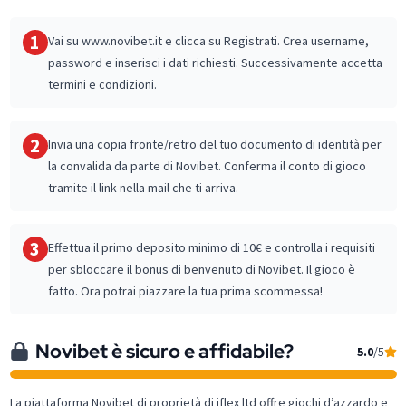
1
Vai su www.novibet.it e clicca su Registrati. Crea username,
password e inserisci i dati richiesti. Successivamente accetta
termini e condizioni.
2
Invia una copia fronte/retro del tuo documento di identità per
la convalida da parte di Novibet. Conferma il conto di gioco
tramite il link nella mail che ti arriva.
3
Effettua il primo deposito minimo di 10€ e controlla i requisiti
per sbloccare il bonus di benvenuto di Novibet. Il gioco è
fatto. Ora potrai piazzare la tua prima scommessa!
Novibet è sicuro e affidabile?
5.0
/5
La piattaforma Novibet di proprietà di iflex ltd offre giochi d’azzardo e