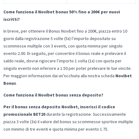
Come funziona il Novibet bonus 50% fino a 200€ per nuovi
iscritti?
In breve, per ottenere il Bonus Novibet fino a 200€, piazza entro 10
giorni dalla registrazione 5 volte (5x) l’importo depositato su
scommesse multiple con 3 eventi, con quota minima per singolo
evento 2.00. Di seguito, per convertire il bonus reale e prelevare il
saldo reale, dovrai rigiocare l’importo 1 volta (1x) con quota per
singolo evento non inferiore a 1.50 per poter prelevare le tue vincite.
Per maggiori informazioni dai un’occhiata alla nostra scheda
Novibet
Bonus
.
Come funziona il Novibet bonus senza deposito?
Per il bonus senza deposito Novibet, inserisci il codice
promozionale
BET20
durante la registrazione. Successivamente
piazza 3 volte (3x) il valore del bonus su scommesse sportive multiple
con minimo di tre eventi e quota minima per evento 1.75.