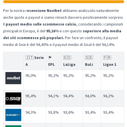
Per la nostra r
ecensione Novibet
abbiamo analizzato naturalmente
anche quote e payout e siamo rimasti davvero positivamente sorpresi.
Il
payout medio sulle scommesse calcio
, considerando i campionati
principali in Europa, è del
95,16%
e con questo
superiore alla media
dei siti scommesse più popolari.
Per fare un confronto, il payout
medio di Snai è del 94,40% e il payout medio di Sisal è del 94,14%.
🇮🇹
Serie
🏴󠁧󠁢󠁥󠁮󠁧󠁿
🇪🇸
🇩🇪
🇫🇷
A
EPL
LaLiga
BuLi
Ligue 1
95,0%
95,2%
95,2%
95,2%
95,2%
95,4%
94,1%
94,4%
94,0%
94,2%
94,3%
93,8%
93,6%
93,4%
93,4%