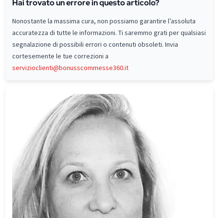
Hai trovato un errore in questo articolo?
Nonostante la massima cura, non possiamo garantire l’assoluta
accuratezza di tutte le informazioni. Ti saremmo grati per qualsiasi
segnalazione di possibili errori o contenuti obsoleti. Invia
cortesemente le tue correzioni a
servizioclienti@bonusscommesse360.it