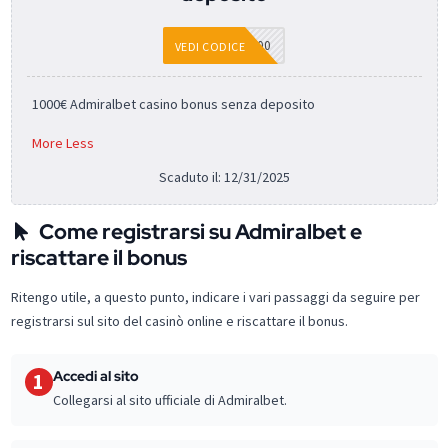
BONUS1000
VEDI CODICE
1000€ Admiralbet casino bonus senza deposito
More
Less
Scaduto il: 12/31/2025
Come registrarsi su Admiralbet e
riscattare il bonus
Ritengo utile, a questo punto, indicare i vari passaggi da seguire per
registrarsi sul sito del casinò online e riscattare il bonus.
Accedi al sito
1
Collegarsi al sito ufficiale di Admiralbet.