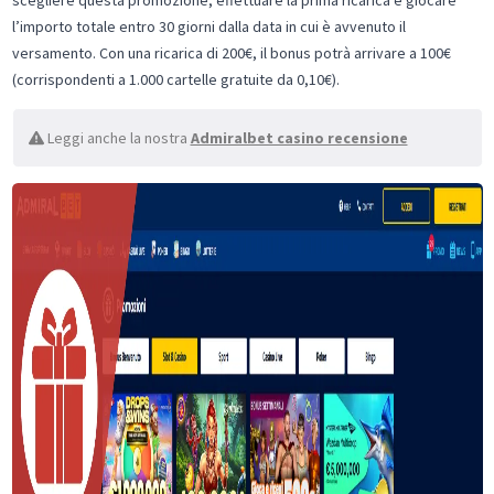
l’importo totale entro 30 giorni dalla data in cui è avvenuto il
versamento. Con una ricarica di 200€, il bonus potrà arrivare a 100€
(corrispondenti a 1.000 cartelle gratuite da 0,10€).
Leggi anche la nostra
Admiralbet casino recensione