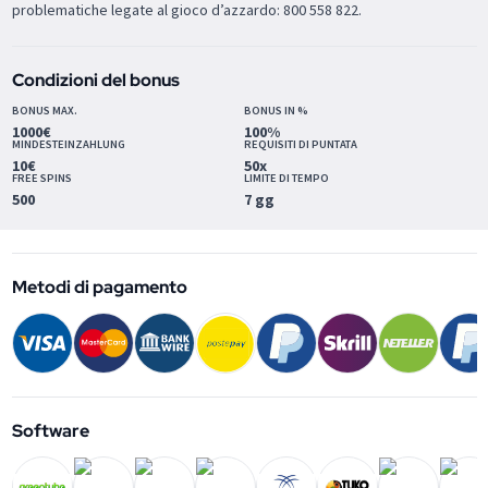
problematiche legate al gioco d’azzardo: 800 558 822.
Condizioni del bonus
BONUS MAX.
BONUS IN %
1000€
100%
MINDESTEINZAHLUNG
REQUISITI DI PUNTATA
10€
50x
FREE SPINS
LIMITE DI TEMPO
500
7 gg
Metodi di pagamento
Software