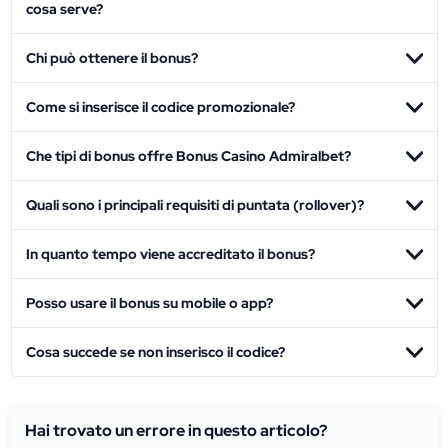
cosa serve?
Chi può ottenere il bonus?
Come si inserisce il codice promozionale?
Che tipi di bonus offre Bonus Casino Admiralbet?
Quali sono i principali requisiti di puntata (rollover)?
In quanto tempo viene accreditato il bonus?
Posso usare il bonus su mobile o app?
Cosa succede se non inserisco il codice?
Hai trovato un errore in questo articolo?