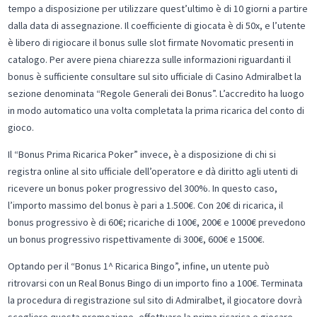
tempo a disposizione per utilizzare quest’ultimo è di 10 giorni a partire
dalla data di assegnazione. Il coefficiente di giocata è di 50x, e l’utente
è libero di rigiocare il bonus sulle slot firmate Novomatic presenti in
catalogo. Per avere piena chiarezza sulle informazioni riguardanti il
bonus è sufficiente consultare sul sito ufficiale di Casino Admiralbet la
sezione denominata “Regole Generali dei Bonus”. L’accredito ha luogo
in modo automatico una volta completata la prima ricarica del conto di
gioco.
Il “Bonus Prima Ricarica Poker” invece, è a disposizione di chi si
registra online al sito ufficiale dell’operatore e dà diritto agli utenti di
ricevere un bonus poker progressivo del 300%. In questo caso,
l’importo massimo del bonus è pari a 1.500€. Con 20€ di ricarica, il
bonus progressivo è di 60€; ricariche di 100€, 200€ e 1000€ prevedono
un bonus progressivo rispettivamente di 300€, 600€ e 1500€.
Optando per il “Bonus 1^ Ricarica Bingo”, infine, un utente può
ritrovarsi con un Real Bonus Bingo di un importo fino a 100€. Terminata
la procedura di registrazione sul sito di Admiralbet, il giocatore dovrà
scegliere questa promozione, effettuare la prima ricarica e giocare