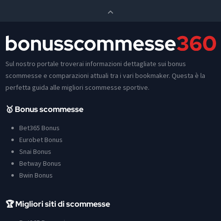
Sul nostro portale troverai informazioni dettagliate sui bonus
scommesse e comparazioni attuali tra i vari bookmaker. Questa è la
perfetta guida alle migliori scommesse sportive.
🥇 Bonus scommesse
Bet365 Bonus
Eurobet Bonus
Snai Bonus
Betway Bonus
Bwin Bonus
🏆 Migliori siti di scommesse