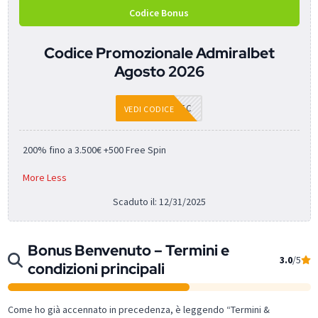
Codice Bonus
Codice Promozionale Admiralbet
Agosto 2026
ADMIRAL10SEC
VEDI CODICE
200% fino a
3.500€
+500 Free Spin
More
Less
Scaduto il: 12/31/2025
Bonus Benvenuto – Termini e
3.0
/5
condizioni principali
Come ho già accennato in precedenza, è leggendo “Termini &