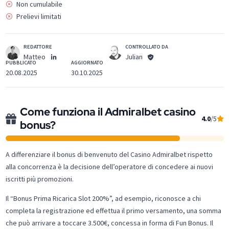
Non cumulabile
Prelievi limitati
REDATTORE
CONTROLLATO DA
Matteo
Julian
PUBBLICATO
AGGIORNATO
20.08.2025
30.10.2025
Come funziona il Admiralbet casino
4.0
/5
bonus?
A differenziare il bonus di benvenuto del Casino Admiralbet rispetto
alla concorrenza è la decisione dell’operatore di concedere ai nuovi
iscritti più promozioni.
Il “Bonus Prima Ricarica Slot 200%”, ad esempio, riconosce a chi
completa la registrazione ed effettua il primo versamento, una somma
che può arrivare a toccare 3.500€, concessa in forma di Fun Bonus. Il