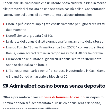
Condizioni” dei vari bonus che un utente potrà chiarirsi le idee in merito
alle promozioni rilasciata da uno specifico casinò online. Concentrando
l’attenzione sui bonus di benvenuto, ecco alcune informazioni:
Il bonus può essere impiegato esclusivamente per i giochi realizzati
da Novomatic
Il coefficiente di giocata è di 50x
La durata del bonus è di 10 giorni, pena l’annullamento dello stesso
Il saldo Fun del “Bonus Prima Ricarica Slot 200%”, convertito in Real
Bonus, viene accreditato in un tempo massimo di 48 ore lavorative
Gli importi delle puntate ai giochi cui il bonus scelto fa riferimento
sono scalati dal saldo bonus
Il “Bonus prima ricarica poker” si sblocca investendolo in Cash Game
e Sit and Go, ed è rilasciato a blocchi di 5€
Admiralbet casino bonus senza deposito
Oltre a presentare diversi
bonus di benvenuto casino
sul deposito,
Admiralbet non si è accontentata di un unico bonus senza deposito,
optando per due promozioni differenti.