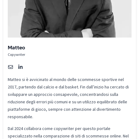
Matteo
Copywriter
Matteo si è avvicinato al mondo delle scommesse sportive nel
2017, partendo dal calcio e dal basket. Fin dall’inizio ha cercato di
sviluppare un approccio consapevole, concentrandosi sulla
riduzione degli errori più comuni e su un utilizzo equilibrato delle
piattaforme di gioco, sempre con attenzione al divertimento
responsabile.
Dal 2024 collabora come copywriter per questo portale
specializzato nella comparazione di siti di scommesse online. Nel