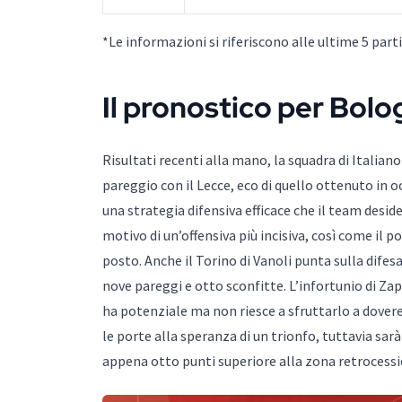
*Le informazioni si riferiscono alle ultime 5 part
Il pronostico per Bolo
Risultati recenti alla mano, la squadra di Italiano
pareggio con il Lecce, eco di quello ottenuto in 
una strategia difensiva efficace che il team desi
motivo di un’offensiva più incisiva, così come il 
posto. Anche il Torino di Vanoli punta sulla difesa
nove pareggi e otto sconfitte. L’infortunio di Za
ha potenziale ma non riesce a sfruttarlo a dovere
le porte alla speranza di un trionfo, tuttavia sa
appena otto punti superiore alla zona retrocessi