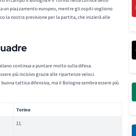
rsi in campo il Bologna e il Torino nella cornice dello
o a un piazzamento europeo, mentre gli ospiti vogliono
o la nostra previsione per la partita, che inizierà alle
squadre
taliano continua a puntare molto sulla difesa.
ssere più incisivo grazie alle ripartenze veloci.
buona tattica difensiva, ma il Bologna sembra essere più
Torino
11.