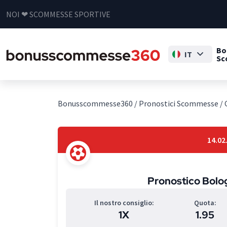
NOI ❤ SCOMMESSE SPORTIVE
Bo
IT
Sc
Bonusscommesse360
/
Pronostici Scommesse
/
14.02
Pronostico Bolo
Il nostro consiglio:
Quota:
1X
1.95