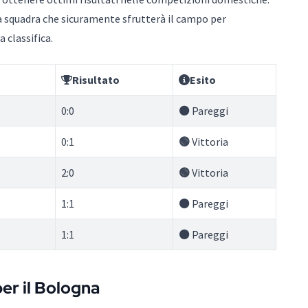
a squadra che sicuramente sfrutterà il campo per
 classifica.
Risultato
Esito
0:0
⚫
Pareggi
0:1
🟢
Vittoria
2:0
🟢
Vittoria
1:1
⚫
Pareggi
1:1
⚫
Pareggi
per il Bologna