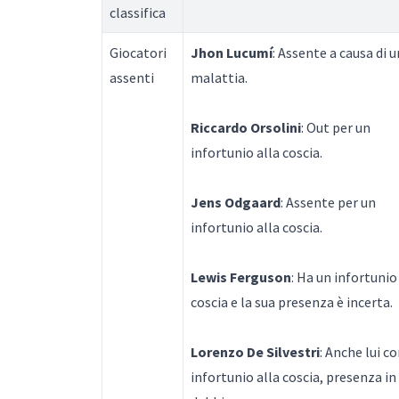
classifica
Giocatori
Jhon Lucumí
: Assente a causa di 
assenti
malattia.
Riccardo Orsolini
: Out per un
infortunio alla coscia.
Jens Odgaard
: Assente per un
infortunio alla coscia.
Lewis Ferguson
: Ha un infortunio
coscia e la sua presenza è incerta.
Lorenzo De Silvestri
: Anche lui c
infortunio alla coscia, presenza in