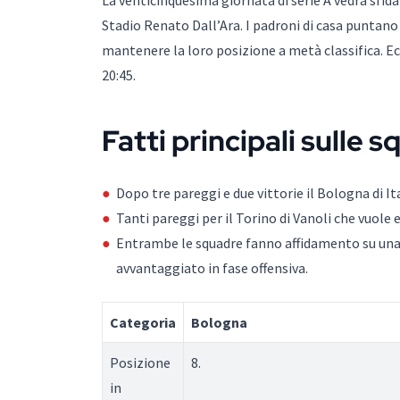
La venticinquesima giornata di serie A vedrà sfida
Stadio Renato Dall’Ara. I padroni di casa puntan
mantenere la loro posizione a metà classifica. Ecc
20:45.
Fatti principali sulle 
Dopo tre pareggi e due vittorie il Bologna di I
Tanti pareggi per il Torino di Vanoli che vuole e
Entrambe le squadre fanno affidamento su una 
avvantaggiato in fase offensiva.
Categoria
Bologna
Posizione
8.
in