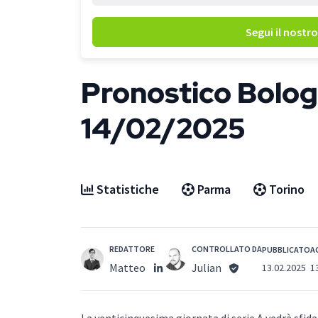
Segui il nostr
Pronostico Bolog
14/02/2025
Statistiche
Parma
Torino
REDATTORE
CONTROLLATO DA
PUBBLICATO
A
Matteo
Julian
13.02.2025
1