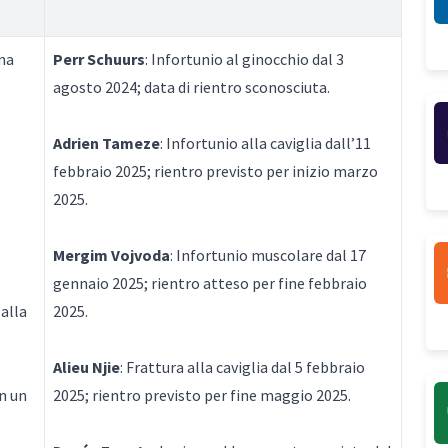
una
Perr Schuurs
: Infortunio al ginocchio dal 3
agosto 2024; data di rientro sconosciuta.
Adrien Tameze
: Infortunio alla caviglia dall’11
febbraio 2025; rientro previsto per inizio marzo
2025.
Mergim Vojvoda
: Infortunio muscolare dal 17
gennaio 2025; rientro atteso per fine febbraio
 alla
2025.
Alieu Njie
: Frattura alla caviglia dal 5 febbraio
on un
2025; rientro previsto per fine maggio 2025.