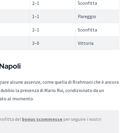
2–1
Sconfitta
1–1
Pareggio
2–1
Sconfitta
3–0
Vittoria
 Napoli
eggiare alcune assenze, come quella di Rrahmani che è ancora
 dubbio la presenza di Mario Rui, condizionato da un
icato al momento.
rofitta del
bonus scommesse
per seguire i nostri