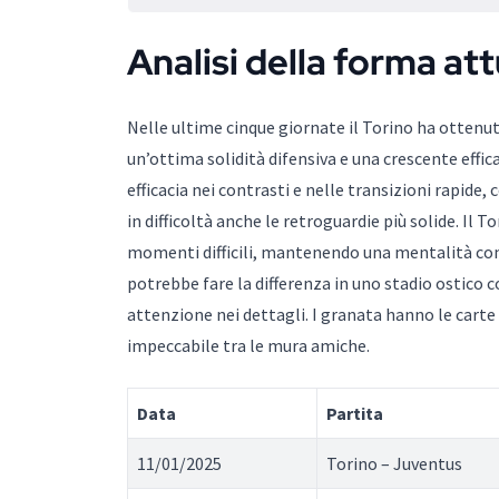
Analisi della forma att
Nelle ultime cinque giornate il Torino ha ottenut
un’ottima solidità difensiva e una crescente effica
efficacia nei contrasti e nelle transizioni rapide
in difficoltà anche le retroguardie più solide. I
momenti difficili, mantenendo una mentalità com
potrebbe fare la differenza in uno stadio ostico
attenzione nei dettagli. I granata hanno le carte
impeccabile tra le mura amiche.​
Data
Partita
11/01/2025
Torino – Juventus