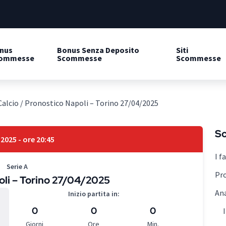
nus
Bonus Senza Deposito
Siti
ommesse
Scommesse
Scommesse
Calcio
/
Pronostico Napoli – Torino 27/04/2025
S
.2025 - ore 20:45
I f
Serie A
Pro
li – Torino 27/04/2025
Ana
Inizio partita in:
0
0
0
Giorni
Ore
Min.