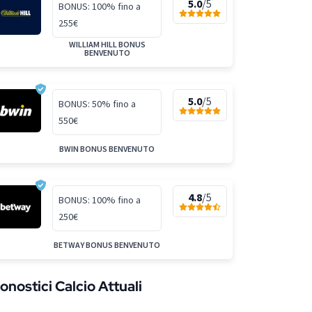
5.0
/5
BONUS: 100% fino a
255€
WILLIAM HILL BONUS
BENVENUTO
5.0
/5
BONUS: 50% fino a
550€
BWIN BONUS BENVENUTO
4.8
/5
BONUS: 100% fino a
250€
BETWAY BONUS BENVENUTO
onostici Calcio Attuali