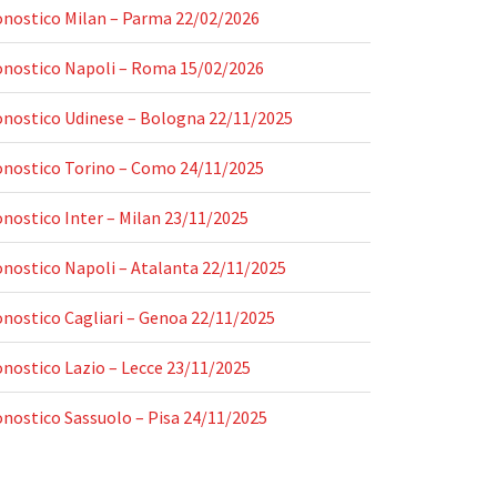
nostico Milan – Parma 22/02/2026
onostico Napoli – Roma 15/02/2026
nostico Udinese – Bologna 22/11/2025
onostico Torino – Como 24/11/2025
nostico Inter – Milan 23/11/2025
nostico Napoli – Atalanta 22/11/2025
nostico Cagliari – Genoa 22/11/2025
nostico Lazio – Lecce 23/11/2025
nostico Sassuolo – Pisa 24/11/2025