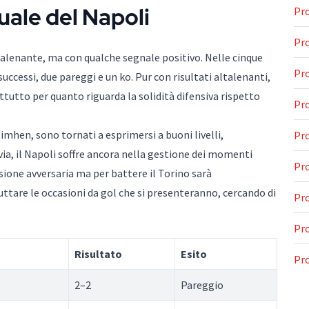
uale del Napoli
Pro
Pr
ltalenante, ma con qualche segnale positivo. Nelle cinque
Pro
successi, due pareggi e un ko. Pur con risultati altalenanti,
tutto per quanto riguarda la solidità difensiva rispetto
Pr
imhen, sono tornati a esprimersi a buoni livelli,
Pro
via, il Napoli soffre ancora nella gestione dei momenti
Pro
sione avversaria ma per battere il Torino sarà
tare le occasioni da gol che si presenteranno, cercando di
Pro
Pro
Risultato
Esito
Pro
2–2
Pareggio