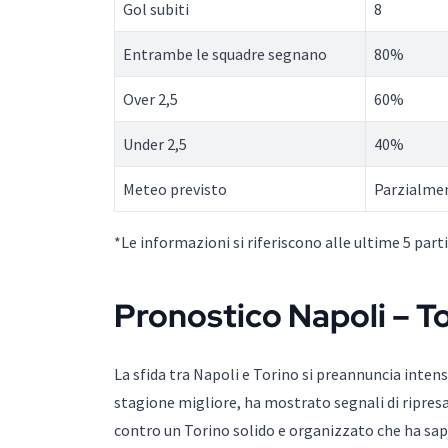
Gol subiti
8
Entrambe le squadre segnano
80%
Over 2,5
60%
Under 2,5
40%
Meteo previsto
Parzialmen
*Le informazioni si riferiscono alle ultime 5 part
Pronostico Napoli – T
La sfida tra Napoli e Torino si preannuncia inten
stagione migliore, ha mostrato segnali di ripres
contro un Torino solido e organizzato che ha sap