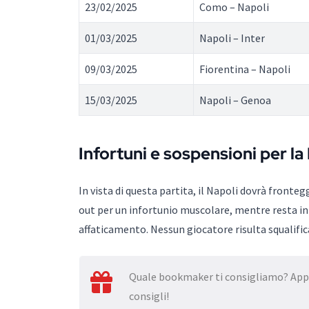
23/02/2025
Como – Napoli
01/03/2025
Napoli – Inter
09/03/2025
Fiorentina – Napoli
15/03/2025
Napoli – Genoa
Infortuni e sospensioni per la
In vista di questa partita, il Napoli dovrà front
out per un infortunio muscolare, mentre resta in
affaticamento. Nessun giocatore risulta squalif
Quale bookmaker ti consigliamo? App
consigli!