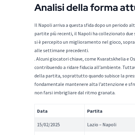
Analisi della forma att
Il Napoli arriva a questa sfida dopo un periodo a
partite più recenti, il Napoli ha collezionato due 
si è percepito un miglioramento nel gioco, soprat
alle settimane precedenti.
. Alcuni giocatori chiave, come Kvaratskhelia e Os
contribuendo a ridare fiducia all’ambiente. Tutta
della partita, soprattutto quando subisce la pres
fondamentale mantenere alta l’attenzione e sfrut
non farsi imbrigliare dal ritmo granata.
Data
Partita
15/02/2025
Lazio – Napoli