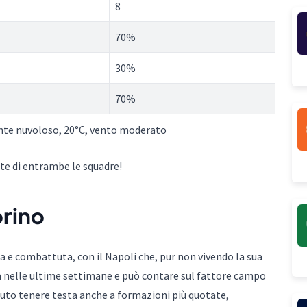
8
70%
30%
70%
te nuvoloso, 20°C, vento moderato
ite di entrambe le squadre!
orino
sa e combattuta, con il Napoli che, pur non vivendo la sua
a nelle ultime settimane e può contare sul fattore campo
uto tenere testa anche a formazioni più quotate,