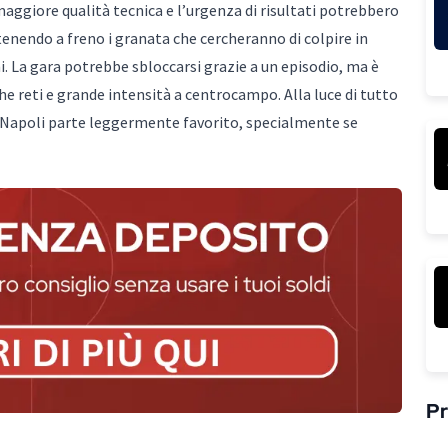
maggiore qualità tecnica e l’urgenza di risultati potrebbero
 tenendo a freno i granata che cercheranno di colpire in
i. La gara potrebbe sbloccarsi grazie a un episodio, ma è
he reti e grande intensità a centrocampo. Alla luce di tutto
l Napoli parte leggermente favorito, specialmente se
Pr