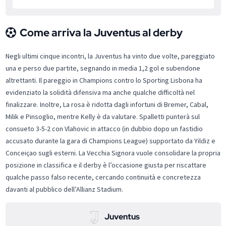
Come arriva la Juventus al derby
Negli ultimi cinque incontri, la Juventus ha vinto due volte, pareggiato
una e perso due partite, segnando in media 1,2 gol e subendone
altrettanti. Il pareggio in Champions contro lo Sporting Lisbona ha
evidenziato la solidità difensiva ma anche qualche difficoltà nel
finalizzare. Inoltre, La rosa è ridotta dagli infortuni di Bremer, Cabal,
Milik e Pinsoglio, mentre Kelly è da valutare. Spalletti punterà sul
consueto 3-5-2 con Vlahovic in attacco (in dubbio dopo un fastidio
accusato durante la gara di Champions League) supportato da Yildiz e
Conceiçao sugli esterni. La Vecchia Signora vuole consolidare la propria
posizione in classifica e il derby è l’occasione giusta per riscattare
qualche passo falso recente, cercando continuità e concretezza
davanti al pubblico dell’Allianz Stadium.
Juventus