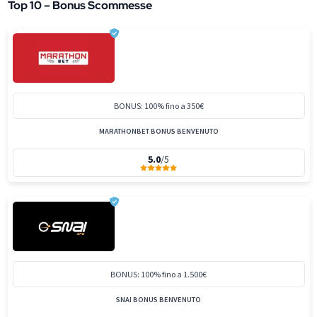
Top 10 – Bonus Scommesse
BONUS: 100% fino a 350€
MARATHONBET BONUS BENVENUTO
5.0
/5
BONUS: 100% fino a 1.500€
SNAI BONUS BENVENUTO