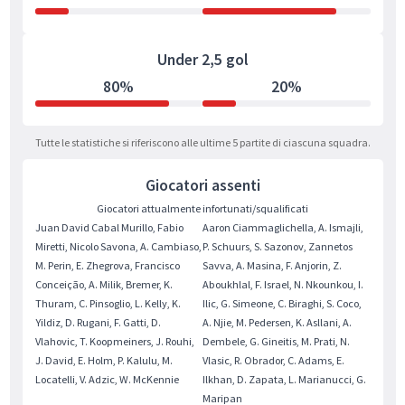
Under 2,5 gol
80%
20%
Tutte le statistiche si riferiscono alle ultime 5 partite di ciascuna squadra.
Giocatori assenti
Giocatori attualmente infortunati/squalificati
Juan David Cabal Murillo, Fabio
Aaron Ciammaglichella, A. Ismajli,
Miretti, Nicolo Savona, A. Cambiaso,
P. Schuurs, S. Sazonov, Zannetos
M. Perin, E. Zhegrova, Francisco
Savva, A. Masina, F. Anjorin, Z.
Conceição, A. Milik, Bremer, K.
Aboukhlal, F. Israel, N. Nkounkou, I.
Thuram, C. Pinsoglio, L. Kelly, K.
Ilic, G. Simeone, C. Biraghi, S. Coco,
Yildiz, D. Rugani, F. Gatti, D.
A. Njie, M. Pedersen, K. Asllani, A.
Vlahovic, T. Koopmeiners, J. Rouhi,
Dembele, G. Gineitis, M. Prati, N.
J. David, E. Holm, P. Kalulu, M.
Vlasic, R. Obrador, C. Adams, E.
Locatelli, V. Adzic, W. McKennie
Ilkhan, D. Zapata, L. Marianucci, G.
Maripan