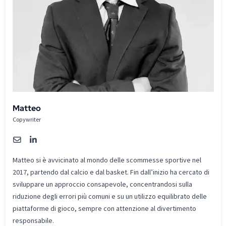
Matteo
Copywriter
Matteo si è avvicinato al mondo delle scommesse sportive nel
2017, partendo dal calcio e dal basket. Fin dall’inizio ha cercato di
sviluppare un approccio consapevole, concentrandosi sulla
riduzione degli errori più comuni e su un utilizzo equilibrato delle
piattaforme di gioco, sempre con attenzione al divertimento
responsabile.