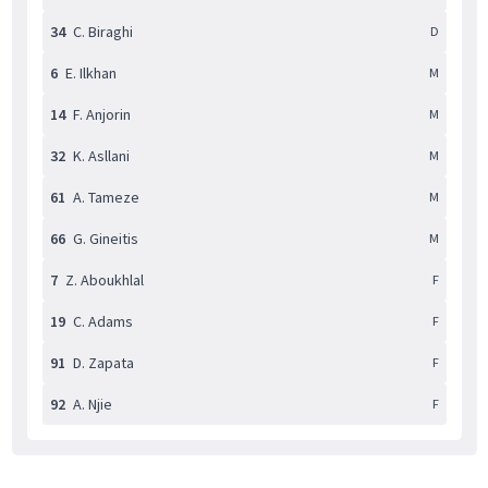
34
C. Biraghi
D
6
E. Ilkhan
M
14
F. Anjorin
M
32
K. Asllani
M
61
A. Tameze
M
66
G. Gineitis
M
7
Z. Aboukhlal
F
19
C. Adams
F
91
D. Zapata
F
92
A. Njie
F