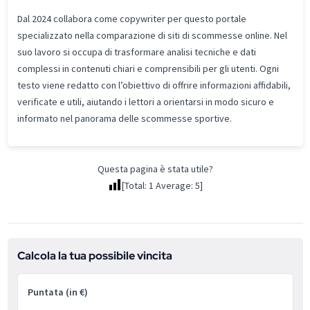
Dal 2024 collabora come copywriter per questo portale
specializzato nella comparazione di siti di scommesse online. Nel
suo lavoro si occupa di trasformare analisi tecniche e dati
complessi in contenuti chiari e comprensibili per gli utenti. Ogni
testo viene redatto con l’obiettivo di offrire informazioni affidabili,
verificate e utili, aiutando i lettori a orientarsi in modo sicuro e
informato nel panorama delle scommesse sportive.
Questa pagina è stata utile?
[Total:
1
Average:
5
]
Calcola la tua possibile vincita
Puntata (in €)