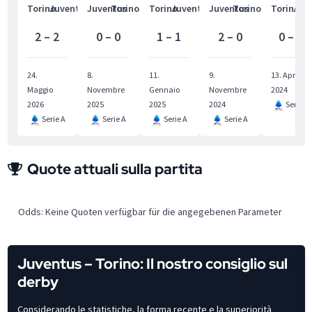
Torino
Juventus
Juventus
Torino
Torino
Juventus
Juventus
Torino
Torino
Juv
2 – 2
0 – 0
1 – 1
2 – 0
0 – 0
24.
8.
11.
9.
13. Aprile
Maggio
Novembre
Gennaio
Novembre
2024
2026
2025
2025
2024
Serie A
Serie A
Serie A
Serie A
Serie A
Quote attuali sulla partita
Odds: Keine Quoten verfügbar für die angegebenen Parameter
Juventus – Torino: Il nostro consiglio sul
derby
Considerando le statistiche, la forma recente e la superiorità