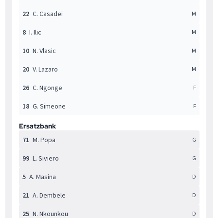
22
C. Casadei
M
8
I. Ilic
M
10
N. Vlasic
M
20
V. Lazaro
M
26
C. Ngonge
F
18
G. Simeone
F
Ersatzbank
71
M. Popa
G
99
L. Siviero
G
5
A. Masina
D
21
A. Dembele
D
25
N. Nkounkou
D