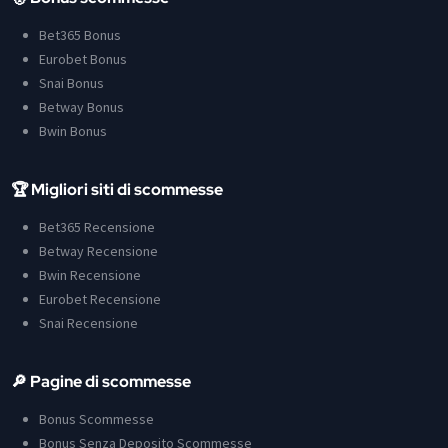
Bet365 Bonus
Eurobet Bonus
Snai Bonus
Betway Bonus
Bwin Bonus
🏆 Migliori siti di scommesse
Bet365 Recensione
Betway Recensione
Bwin Recensione
Eurobet Recensione
Snai Recensione
🔎 Pagine di scommesse
Bonus Scommesse
Bonus Senza Deposito Scommesse