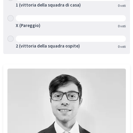
1 (vittoria della squadra di casa)
0
voti
0%
X (Pareggio)
0
voti
0%
2 (vittoria della squadra ospite)
0
voti