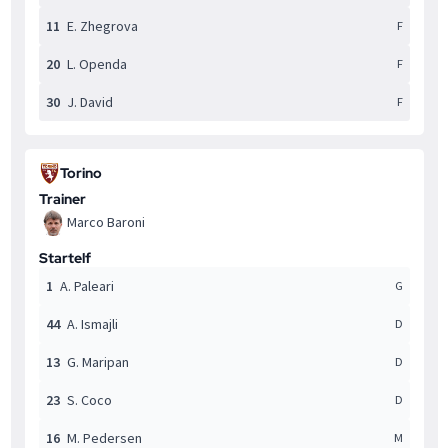
11
E. Zhegrova
F
20
L. Openda
F
30
J. David
F
Torino
Trainer
Marco Baroni
Startelf
1
A. Paleari
G
44
A. Ismajli
D
13
G. Maripan
D
23
S. Coco
D
16
M. Pedersen
M