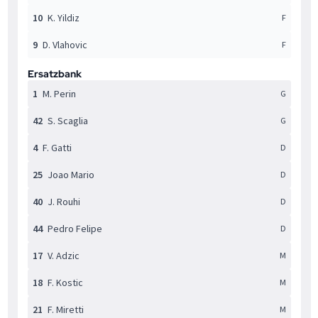
10
K. Yildiz
F
9
D. Vlahovic
F
Ersatzbank
1
M. Perin
G
42
S. Scaglia
G
4
F. Gatti
D
25
Joao Mario
D
40
J. Rouhi
D
44
Pedro Felipe
D
17
V. Adzic
M
18
F. Kostic
M
21
F. Miretti
M