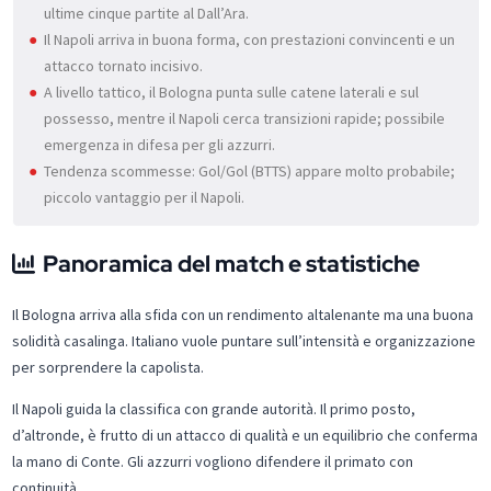
ultime cinque partite al Dall’Ara.
Il Napoli arriva in buona forma, con prestazioni convincenti e un
attacco tornato incisivo.
A livello tattico, il Bologna punta sulle catene laterali e sul
possesso, mentre il Napoli cerca transizioni rapide; possibile
emergenza in difesa per gli azzurri.
Tendenza scommesse: Gol/Gol (BTTS) appare molto probabile;
piccolo vantaggio per il Napoli.
Panoramica del match e statistiche
Il Bologna arriva alla sfida con un rendimento altalenante ma una buona
solidità casalinga. Italiano vuole puntare sull’intensità e organizzazione
per sorprendere la capolista.
Il Napoli guida la classifica con grande autorità. Il primo posto,
d’altronde, è frutto di un attacco di qualità e un equilibrio che conferma
la mano di Conte. Gli azzurri vogliono difendere il primato con
continuità.