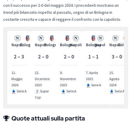
con il successo per 2-0 del maggio 2024. I precedenti mostrano un
trend più bilanciato rispetto al passato, segno di un Bologna in
costante crescita e capace di reggere il confronto con la capolista.
Napoli
Bologna
Napoli
Bologna
Bologna
Napoli
Bologna
Napoli
Napoli
Bologn
2 – 3
2 – 0
2 – 0
1 – 1
3 – 0
11.
22.
9.
7. Aprile
25.
Maggio
Dicembre
Novembre
2025
Agosto
2026
2025
2025
Serie A
2024
Serie A
Super
Serie A
Serie A
Cup
Quote attuali sulla partita