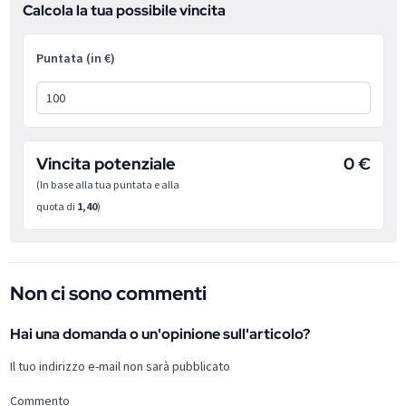
Calcola la tua possibile vincita
Puntata (in €)
Vincita potenziale
0 €
(In base alla tua puntata e alla
quota di
1,40
)
Non ci sono commenti
Hai una domanda o un'opinione sull'articolo?
Il tuo indirizzo e-mail non sarà pubblicato
Commento