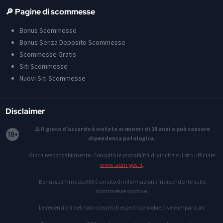
🔎 Pagine di scommesse
Bonus Scommesse
Bonus Senza Deposito Scommesse
Scommesse Gratis
Siti Scommesse
Nuovi Siti Scommesse
Disclaimer
⚠️ Il gioco d’azzardo è vietato ai minori di 18 anni e può causare
dipendenza patologica.
Gioca responsabilmente. Consulta le probabilità di vincita sul sito ufficiale
www.adm.gov.it
.
Bonusscommesse360 è un sito di informazione indipendente sulle
scommesse sportive.
Le recensioni del nostro team di esperti sono obiettive e imparziali.