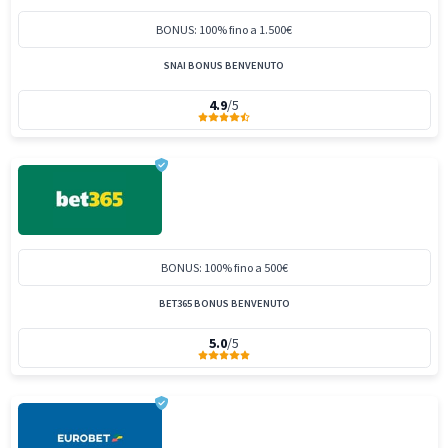
BONUS: 100% fino a 1.500€
SNAI BONUS BENVENUTO
4.9
/5
BONUS: 100% fino a 500€
BET365 BONUS BENVENUTO
5.0
/5