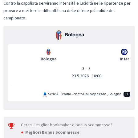
Contro la capolista serviranno intensità e lucidità nelle ripartenze per
provare a mettere in difficoltà una delle difese più solide del
campionato.
Bologna
Bologna
Inter
3 – 3
23.5.2026
18:00
Serie A
Stadio Renato Dall&apos;Ara
, Bologna
FT
Cerchi il miglior bookmaker o bonus scommesse?
Migliori Bonus Scommesse