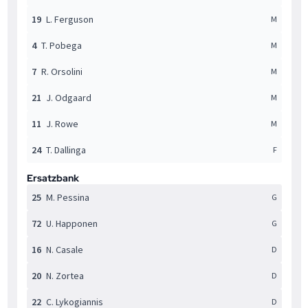
19
L. Ferguson
M
4
T. Pobega
M
7
R. Orsolini
M
21
J. Odgaard
M
11
J. Rowe
M
24
T. Dallinga
F
Ersatzbank
25
M. Pessina
G
72
U. Happonen
G
16
N. Casale
D
20
N. Zortea
D
22
C. Lykogiannis
D