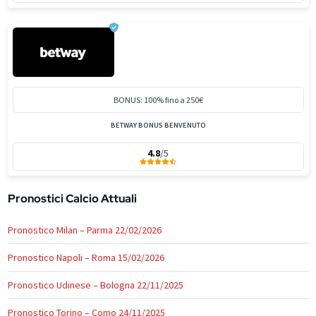
BONUS: 100% fino a 250€
BETWAY BONUS BENVENUTO
4.8
/5
Pronostici Calcio Attuali
Pronostico Milan – Parma 22/02/2026
Pronostico Napoli – Roma 15/02/2026
Pronostico Udinese – Bologna 22/11/2025
Pronostico Torino – Como 24/11/2025