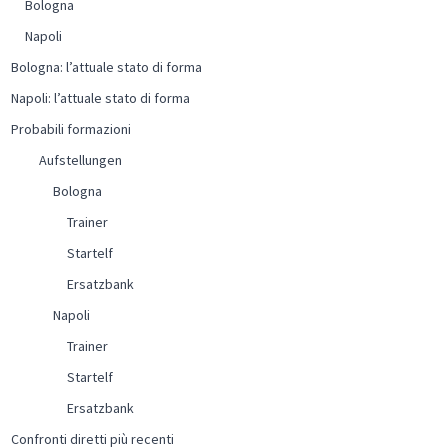
Bologna
Napoli
Bologna: l’attuale stato di forma
Napoli: l’attuale stato di forma
Probabili formazioni
Aufstellungen
Bologna
Trainer
Startelf
Ersatzbank
Napoli
Trainer
Startelf
Ersatzbank
Confronti diretti più recenti