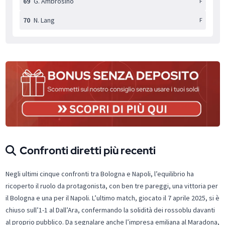
69
G. Ambrosino
F
70
N. Lang
F
Confronti diretti più recenti
Negli ultimi cinque confronti tra Bologna e Napoli, l’equilibrio ha
ricoperto il ruolo da protagonista, con ben tre pareggi, una vittoria per
il Bologna e una per il Napoli. L’ultimo match, giocato il 7 aprile 2025, si è
chiuso sull’1-1 al Dall’Ara, confermando la solidità dei rossoblu davanti
al proprio pubblico. Da segnalare anche l’impresa emiliana al Maradona,