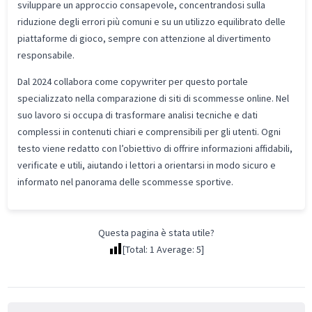
sviluppare un approccio consapevole, concentrandosi sulla
riduzione degli errori più comuni e su un utilizzo equilibrato delle
piattaforme di gioco, sempre con attenzione al divertimento
responsabile.
Dal 2024 collabora come copywriter per questo portale
specializzato nella comparazione di siti di scommesse online. Nel
suo lavoro si occupa di trasformare analisi tecniche e dati
complessi in contenuti chiari e comprensibili per gli utenti. Ogni
testo viene redatto con l’obiettivo di offrire informazioni affidabili,
verificate e utili, aiutando i lettori a orientarsi in modo sicuro e
informato nel panorama delle scommesse sportive.
Questa pagina è stata utile?
[Total:
1
Average:
5
]