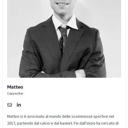
Matteo
Copywriter
Matteo si è avvicinato al mondo delle scommesse sportive nel
2017, partendo dal calcio e dal basket. Fin dall’inizio ha cercato di