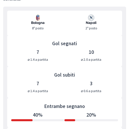
Bologna
Napoli
8º posto
2º posto
Gol segnati
7
10
⌀ 1.4 a partita
⌀ 2.0 a partita
Gol subiti
7
3
⌀ 1.4 a partita
⌀ 0.6 a partita
Entrambe segnano
40%
20%