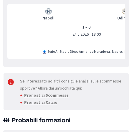
Napoli
Udines
1 – 0
24.5.2026
18:00
Serie A
Stadio Diego Armando Maradona
, Naples
FT
Sei interessato ad altri consigli e analisi sulle scommesse
sportive? Allora dai un’occhiata qui:
Pronostici Scommesse
Pronostici Calcio
Probabili formazioni