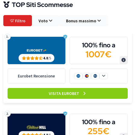
TOP Siti Scommesse
Filtro
Voto
Bonus massimo
1.
100% fino a
1007€
4.8
/5
Eurobet Recensione
VISITA EUROBET
2.
100% fino a
255€
4.8
/5