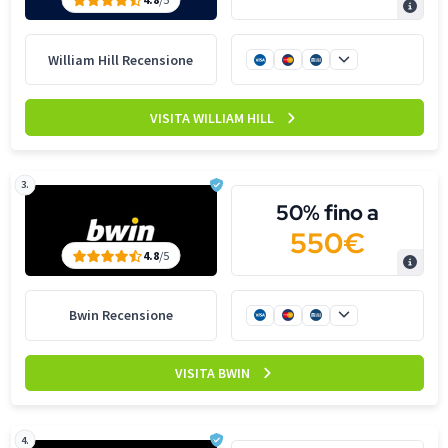
William Hill Recensione
VISITA WILLIAM HILL
3.
50% fino a
550€
4.8
/5
Bwin Recensione
VISITA BWIN
4.