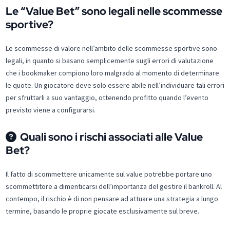
Le “Value Bet” sono legali nelle scommesse
sportive?
Le scommesse di valore nell’ambito delle scommesse sportive sono
legali, in quanto si basano semplicemente sugli errori di valutazione
che i bookmaker compiono loro malgrado al momento di determinare
le quote. Un giocatore deve solo essere abile nell’individuare tali errori
per sfruttarli a suo vantaggio, ottenendo profitto quando l’evento
previsto viene a configurarsi.
Quali sono i rischi associati alle Value
Bet?
Il fatto di scommettere unicamente sul value potrebbe portare uno
scommettitore a dimenticarsi dell’importanza del gestire il bankroll. Al
contempo, il rischio è di non pensare ad attuare una strategia a lungo
termine, basando le proprie giocate esclusivamente sul breve.