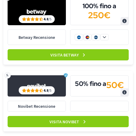
100% fino a
250€
4.8
/5
Betway Recensione
VISITA BETWAY
5.
50€
50% fino a
4.8
/5
Novibet Recensione
VISITA NOVIBET