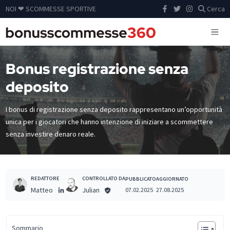
NOI ❤ SCOMMESSE SPORTIVE
Cerca
Bonus registrazione senza
deposito
I bonus di registrazione senza deposito rappresentano un’opportunità
unica per i giocatori che hanno intenzione di iniziare a scommettere
senza investire denaro reale.
REDATTORE
CONTROLLATO DA
PUBBLICATO
AGGIORNATO
Matteo
Julian
07.02.2025
27.08.2025
Sommario