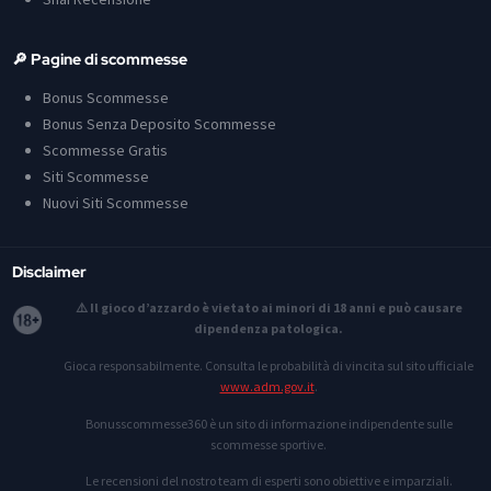
🔎 Pagine di scommesse
Bonus Scommesse
Bonus Senza Deposito Scommesse
Scommesse Gratis
Siti Scommesse
Nuovi Siti Scommesse
Disclaimer
⚠️ Il gioco d’azzardo è vietato ai minori di 18 anni e può causare
dipendenza patologica.
Gioca responsabilmente. Consulta le probabilità di vincita sul sito ufficiale
www.adm.gov.it
.
Bonusscommesse360 è un sito di informazione indipendente sulle
scommesse sportive.
Le recensioni del nostro team di esperti sono obiettive e imparziali.