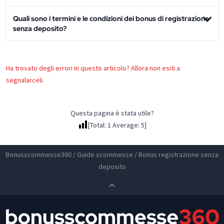
Quali sono i termini e le condizioni dei bonus di registrazione
senza deposito?
Ha trovato degli errori in questo articolo? Allora non esiti a
segnalarceli.
Questa pagina è stata utile?
[Total:
1
Average:
5
]
Bonusscommesse360
/
Guide scommesse
/
Bonus registrazione senza
deposito