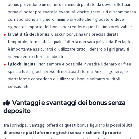
bonus prevedono un numero minimo di puntate da dover effettuar
prima di poter prelevare le eventuali vincite. I requisiti di scommessa
corrispondono al numero minimo di volte che il giocatore deve
rigiocare l’importo del bonus per rendere quest’ultimo prelevabile
la validità del bonus
. Ciascun bonus ha una precisa durata
temporale, terminata la quale l’offerta non sarà più valida. Pertanto,
è importante assicurarsi di utilizzare tutto il denaro o i giri gratuiti
ricevuti entro i termini indicati
i giochi inclusi
. Non sempre è possibile investire il denaro o i free
spin su tutti i giochi presenti nella piattaforma. Anzi, in genere, le
piattaforme concedono di utilizzare i bonus soltanto su titoli
selezionati
Vantaggi e svantaggi dei bonus senza
deposito
Tra i principali vantaggi offerti da questi bonus figurano la
possibilità
di provare piattaforme e giochi senza rischiare il proprio