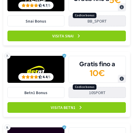
5€
4.7
/5
Codice bonus
Snai Bonus
VISITA SNAI
7.
Gratis fino a
10€
4.4
/5
Codice bonus
Betn1 Bonus
VISITA BETN1
8.