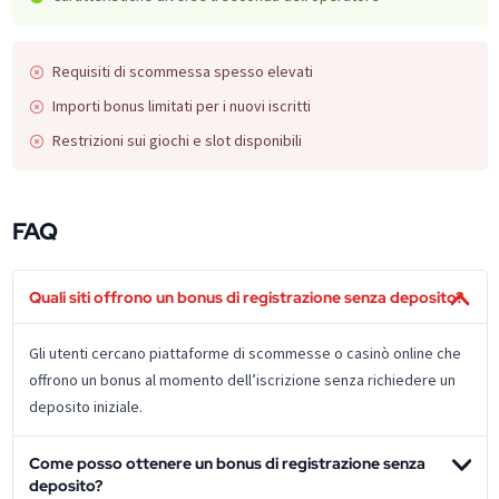
Requisiti di scommessa spesso elevati
Importi bonus limitati per i nuovi iscritti
Restrizioni sui giochi e slot disponibili
FAQ
Quali siti offrono un bonus di registrazione senza deposito?
Gli utenti cercano piattaforme di scommesse o casinò online che
offrono un bonus al momento dell’iscrizione senza richiedere un
deposito iniziale.
Come posso ottenere un bonus di registrazione senza
deposito?