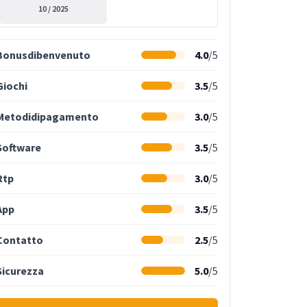
10 / 2025
Bonusdibenvenuto
4.0
/5
Giochi
3.5
/5
Metodidipagamento
3.0
/5
Software
3.5
/5
Rtp
3.0
/5
App
3.5
/5
Contatto
2.5
/5
Sicurezza
5.0
/5