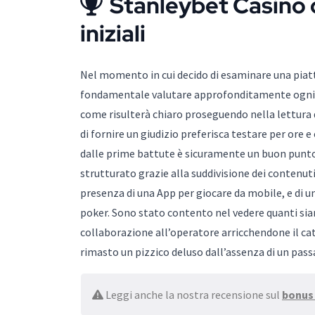
Stanleybet Casino 
iniziali
Nel momento in cui decido di esaminare una piatt
fondamentale valutare approfonditamente ogni a
come risulterà chiaro proseguendo nella lettura
di fornire un giudizio preferisca testare per ore
dalle prime battute è sicuramente un buon punto da
strutturato grazie alla suddivisione dei contenu
presenza di una App per giocare da mobile, e di u
poker. Sono stato contento nel vedere quanti sian
collaborazione all’operatore arricchendone il cata
rimasto un pizzico deluso dall’assenza di un pa
Leggi anche la nostra recensione sul
bonus 