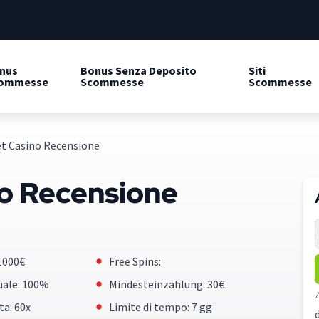
nus
Bonus Senza Deposito
Siti
ommesse
Scommesse
Scommesse
t Casino Recensione
o Recensione
1000€
Free Spins:
uale: 100%
Mindesteinzahlung: 30€
ta: 60x
Limite di tempo: 7 gg