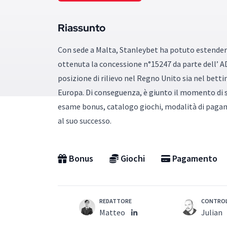
Riassunto
Con sede a Malta, Stanleybet ha potuto estendere 
ottenuta la concessione n°15247 da parte dell’ A
posizione di rilievo nel Regno Unito sia nel bettin
Europa. Di conseguenza, è giunto il momento di 
esame bonus, catalogo giochi, modalità di pagam
al suo successo.
Bonus
Giochi
Pagamento
REDATTORE
CONTROL
Matteo
Julian