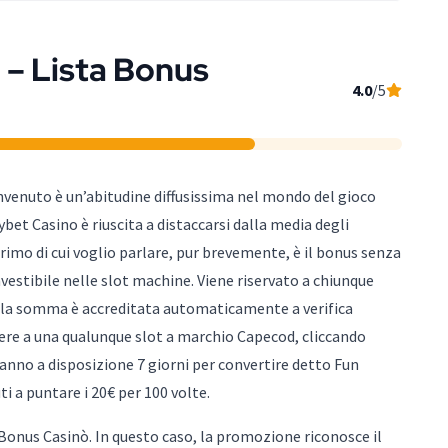
 – Lista Bonus
4.0
/5
benvenuto è un’abitudine diffusissima nel mondo del gioco
et Casino è riuscita a distaccarsi dalla media degli
mo di cui voglio parlare, pur brevemente, è il bonus senza
vestibile nelle slot machine. Viene riservato a chiunque
 e la somma è accreditata automaticamente a verifica
edere a una qualunque slot a marchio Capecod, cliccando
anno a disposizione 7 giorni per convertire detto Fun
ti a puntare i 20€ per 100 volte.
 Bonus Casinò. In questo caso, la promozione riconosce il