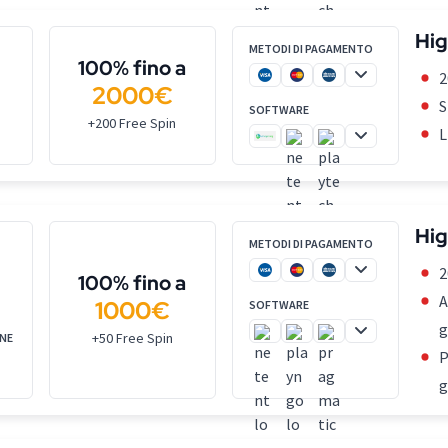
Hig
METODI DI PAGAMENTO
100% fino a
2
2000€
S
SOFTWARE
+200 Free Spin
L
Hig
METODI DI PAGAMENTO
2
100% fino a
A
1000€
SOFTWARE
g
+50 Free Spin
ONE
P
g