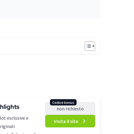
Codice bonus
hlights
lot esclusive e
Visita il sito
riginali