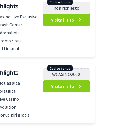
Codice bonus
hlights
asinò Live Esclusivo
Visita il sito
rash Games
drenalinici
romozioni
ettimanali
Codice bonus
hlights
lot ad alta
Visita il sito
olatilità
ive Casino
volution
onus giri gratis