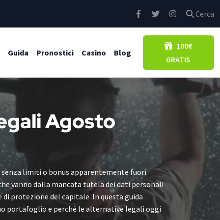
Cerca
100€
Guida
Pronostici
Casino
Blog
GRATIS
egali Agosto
i senza limiti o bonus apparentemente fuori
 che vanno dalla mancata tutela dei dati personali
e di protezione del capitale. In questa guida
tuo portafoglio e perché le alternative legali oggi