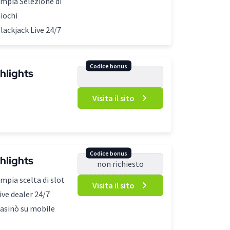
mpia Selezione di
iochi
lackjack Live 24/7
Codice bonus
hlights
Visita il sito
Codice bonus
hlights
mpia scelta di slot
Visita il sito
ive dealer 24/7
asinò su mobile