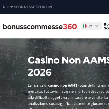
NOI ❤ SCOMMESSE SPORTIVE
Bo
IT
Sc
Casino Non AAMS:
2026
La ricerca di
casino non AAMS
(oggi definiti non
mercato. Tuttavia, navigare al di fuori del circui
alla difficoltà oggettiva di incassare le vincite. 
analizziamo cosa significa realmente giocare su sit