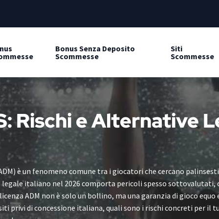
nus
Bonus Senza Deposito
Siti
ommesse
Scommesse
Scommesse
 Rischi e Alternative L
 ADM) è un fenomeno comune tra i giocatori che cercano palinsest
to legale italiano nel 2026 comporta pericoli spesso sottovalutati,
La licenza ADM non è solo un bollino, ma una garanzia di gioco equo 
i privi di concessione italiana, quali sono i rischi concreti per il 