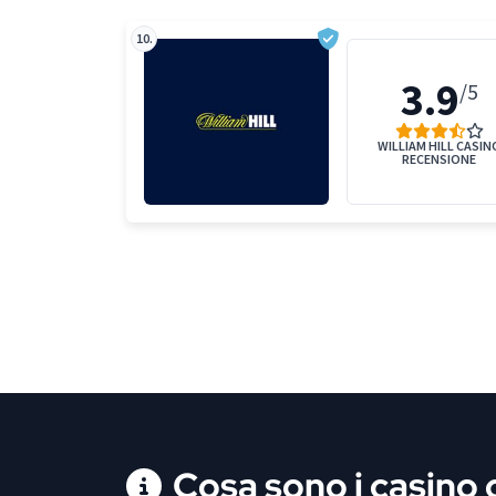
10.
3.9
/5
WILLIAM HILL CASIN
RECENSIONE
Cosa sono i casino