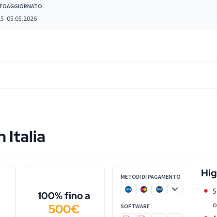
ATO
AGGIORNATO
25
05.05.2026
 Italia
Hig
METODI DI PAGAMENTO
S
100% fino a
o
500€
SOFTWARE