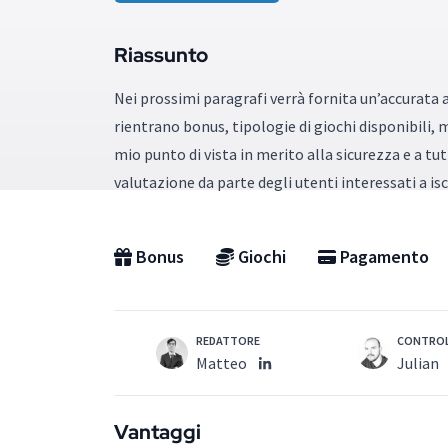
Riassunto
Nei prossimi paragrafi verrà fornita un’accurata an
rientrano bonus, tipologie di giochi disponibili,
mio punto di vista in merito alla sicurezza e a 
valutazione da parte degli utenti interessati a isc
Bonus
Giochi
Pagamento
REDATTORE
CONTROL
Matteo
Julian
Vantaggi