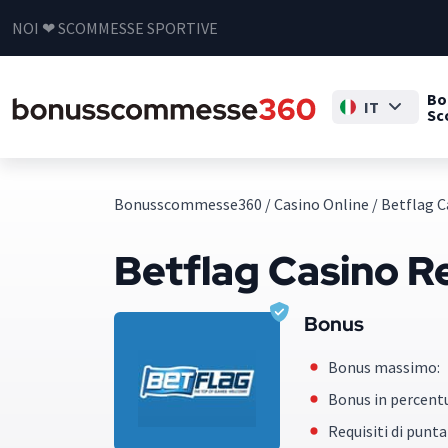
NOI ❤ SCOMMESSE SPORTIVE
Bo
IT
Sc
Bonusscommesse360
/
Casino Online
/
Betflag C
Betflag Casino R
Bonus
Bonus massimo:
Bonus in percentu
Requisiti di punta