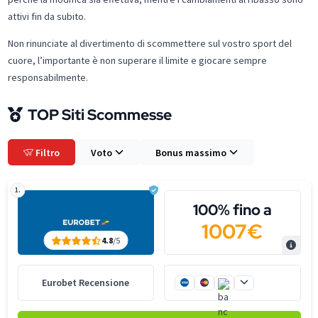
attivi fin da subito.
Non rinunciate al divertimento di scommettere sul vostro sport del
cuore, l’importante è non superare il limite e giocare sempre
responsabilmente.
TOP Siti Scommesse
Filtro
Voto
Bonus massimo
1.
100% fino a
1007€
4.8
/5
Eurobet Recensione