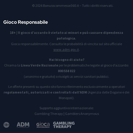
© 2026 Bonusscommesse360.it – Tutti i diritti riservati.
Gioco Responsabile
18+
|
Il gioco d’azzardo è vietato ai minori e può causare dipendenza
patologica.
Gioca responsabilmente. Consulta le probabilità di vincita sul sito ufficiale
www.adm.gov.it
.
Hai bisogno di aiuto?
Chiama la
Linea Verde Nazionale
per le problematiche legate al gioco d’azzardo:
800 558 822
(anonimo e gratuito) o rivolgiti ai servizi sanitari pubblici.
Le offerte presenti su questo sito fanno riferimento esclusivamente a operatori
regolamentati, autorizzati e controllati dall’ADM
(Agenzia delle Dogane e dei
Monopoli).
Supporto aggiuntivo internazionale:
Gambling Therapy
|
Gamblers Anonymous