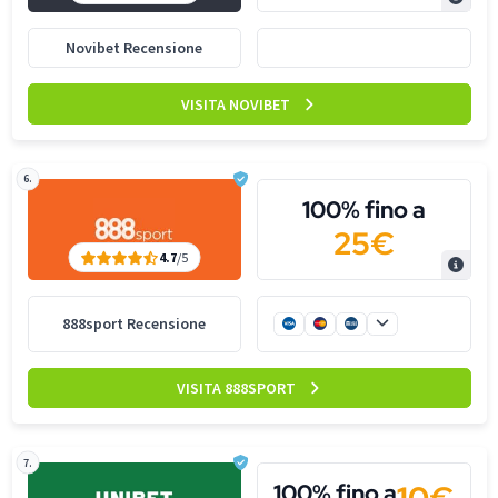
Novibet Recensione
VISITA NOVIBET
6.
100% fino a
25€
4.7
/5
888sport Recensione
VISITA 888SPORT
7.
100% fino a