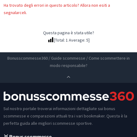
Ha trovato degli errori in questo articolo? Allora non esiti a
segnalarceli.
Questa pagina è stata utile?
[Total:
1
Average:
5
]
Bonusscommesse360
/
Guide scommesse
/
Come scommettere in
modo responsabile?
Sul nostro portale troverai informazioni dettagliate sui bonus
scommesse e comparazioni attuali tra i vari bookmaker. Questa è la
perfetta guida alle migliori scommesse sportive.
🥇 Bonus scommesse