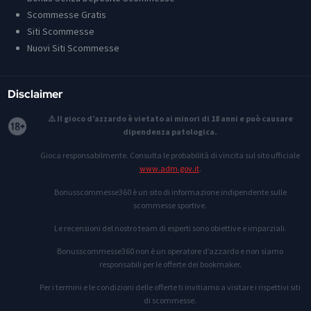
Scommesse Gratis
Siti Scommesse
Nuovi Siti Scommesse
Disclaimer
⚠️ Il gioco d’azzardo è vietato ai minori di 18 anni e può causare
dipendenza patologica.
Gioca responsabilmente. Consulta le probabilità di vincita sul sito ufficiale
www.adm.gov.it
.
Bonusscommesse360 è un sito di informazione indipendente sulle
scommesse sportive.
Le recensioni del nostro team di esperti sono obiettive e imparziali.
Bonusscommesse360 non è un operatore d’azzardo e non siamo
responsabili per le offerte dei bookmaker.
Per i termini e le condizioni delle offerte ti invitiamo a visitare i rispettivi siti
di scommesse.