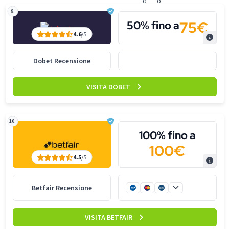
9.
75€
50% fino a
4.6
/5
Dobet Recensione
VISITA DOBET
10.
100% fino a
100€
4.5
/5
Betfair Recensione
VISITA BETFAIR