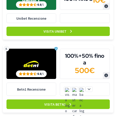
10€
4.6
/5
Unibet Recensione
VISITA UNIBET
8.
100%+50% fino
a
500€
4.6
/5
Betn1 Recensione
VISITA BETN1