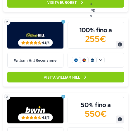
VISITA EUROBET
2.
100% fino a
255€
4.8
/5
William Hill Recensione
VISITA WILLIAM HILL
3.
50% fino a
550€
4.8
/5