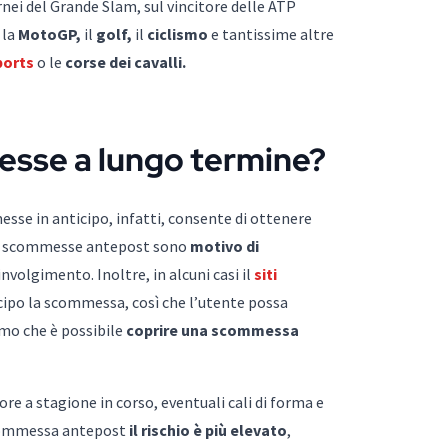
rnei del Grande Slam, sul vincitore delle ATP
, la
MotoGP,
il
golf,
il
ciclismo
e tantissime altre
ports
o le
corse dei cavalli.
messe a lungo termine?
sse in anticipo, infatti, consente di ottenere
, le scommesse antepost sono
motivo di
volgimento. Inoltre, in alcuni casi il
siti
icipo la scommessa, così che l’utente possa
imo che è possibile
coprire una scommessa
atore a stagione in corso, eventuali cali di forma e
scommessa antepost
il rischio è più elevato
,