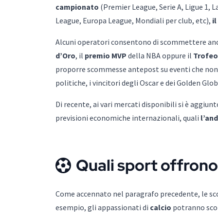
campionato
(Premier League, Serie A, Ligue 1, La
League, Europa League, Mondiali per club, etc),
il
Alcuni operatori consentono di scommettere anche 
d’Oro
, il
premio MVP
della NBA oppure il
Trofeo
proporre scommesse antepost su eventi che non hann
politiche, i vincitori degli Oscar e dei Golden Glo
Di recente, ai vari mercati disponibili si è agg
previsioni economiche internazionali, quali
l’an
Quali sport offron
Come accennato nel paragrafo precedente, le sco
esempio, gli appassionati di
calcio
potranno scom