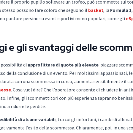
vedere il proprio pupillo sollevare un trofeo, può scommette sui to
Lo stesso possono fare coloro che seguono il
basket
, la
Formula 1
sono puntare persino su eventi sportivi meno popolari, come gli
eS
gi e gli svantaggi delle scom
 possibilità di
approfittare di quote più elevate
: piazzare scomme
idosso della conclusione di un evento. Per moltissimi appassionati
a durata con una scommessa in corso, aumenta sensibilmente il coin
messe
. Cosa vuol dire? Che l’operatore consente di chiudere in ant
ento. Infine, gli scommettitori con più esperienza sapranno beniss
no a ridurre le perdite.
dibilità di alcune variabili
, tra cui gli infortuni, i cambi di allen
egativamente l’esito della scommessa. Chiaramente, poi, in una 