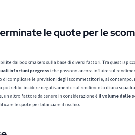
rminate le quote per le scom
ite dai bookmakers sulla base di diversi fattori. Tra questi spic
tuali infortuni pregressi
che possono ancora influire sul rendimen
do di complicare le previsioni degli scommettitori e, al contempo,
o
potrebbe incidere negativamente sul rendimento di una squadr
ne, un altro fattore da tenere in considerazione è
il volume delle
care le quote per bilanciare il rischio.
se