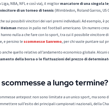
 Liga, NBA, NFL e così via), il miglior
marcatore di una singola l
 vincitore di un torneo di tennis
(Wimbledon, Roland Garros, US O
sui possibili vincitori dei vari premi individuali. Ad esempio, è p
 Heisman
messo in palio nel football americano. Un numero cres
o nulla a che fare con lo sport, tra cui il possibile vincitore di un
be, e persino le
scommesse Sanremo
, per chi vuole puntare sul p
iunto anche quello relativo all’andamento economico globale. Alcu
damento della borsa o le fluttuazioni del prezzo di determinat
o scommesse a lungo termine?
mmesse antepost non sono limitate a un unico sport, ma sono dispo
mettere sull’esito dei principali campionati nazionali, della Cham