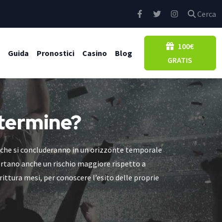
Cerca
100€
Guida
Pronostici
Casino
Blog
GRATIS
termine?
i che si concluderanno in un orizzonte temporale
rtano anche un rischio maggiore rispetto a
rittura mesi, per conoscere l’esito delle proprie