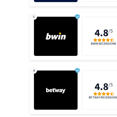
3.
4.8
/5
BWIN RECENSIONE
4.
4.8
/5
BETWAY RECENSION