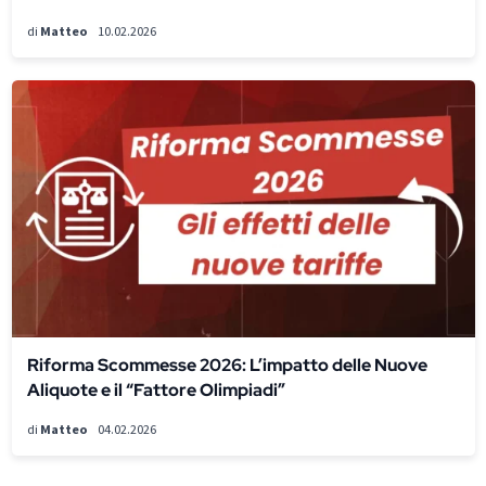
di
Matteo
10.02.2026
Riforma Scommesse 2026: L’impatto delle Nuove
Aliquote e il “Fattore Olimpiadi”
di
Matteo
04.02.2026