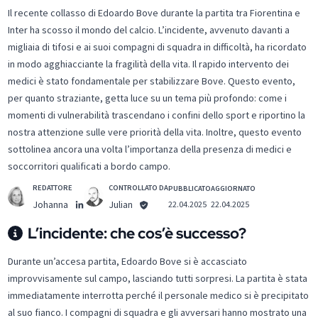
Il recente collasso di Edoardo Bove durante la partita tra Fiorentina e
Inter ha scosso il mondo del calcio. L’incidente, avvenuto davanti a
migliaia di tifosi e ai suoi compagni di squadra in difficoltà, ha ricordato
in modo agghiacciante la fragilità della vita. Il rapido intervento dei
medici è stato fondamentale per stabilizzare Bove. Questo evento,
per quanto straziante, getta luce su un tema più profondo: come i
momenti di vulnerabilità trascendano i confini dello sport e riportino la
nostra attenzione sulle vere priorità della vita. Inoltre, questo evento
sottolinea ancora una volta l’importanza della presenza di medici e
soccorritori qualificati a bordo campo.
REDATTORE
CONTROLLATO DA
PUBBLICATO
AGGIORNATO
Johanna
Julian
22.04.2025
22.04.2025
L’incidente: che cos’è successo?
Durante un’accesa partita, Edoardo Bove si è accasciato
improvvisamente sul campo, lasciando tutti sorpresi. La partita è stata
immediatamente interrotta perché il personale medico si è precipitato
al suo fianco. I compagni di squadra e gli avversari hanno mostrato una