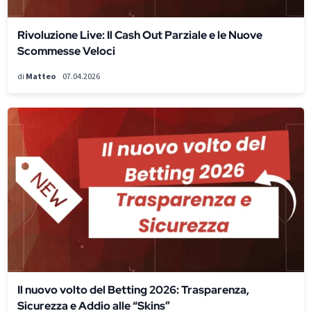
Rivoluzione Live: Il Cash Out Parziale e le Nuove
Scommesse Veloci
di
Matteo
07.04.2026
Il nuovo volto del Betting 2026: Trasparenza,
Sicurezza e Addio alle “Skins”