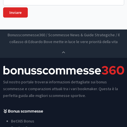
Bonusscommesse360
/
Scommesse News & Guide Strategiche
/
Il
collasso di Edoardo Bove mette in luce le vere priorità della vita
Sul nostro portale troverai informazioni dettagliate sui bonus
scommesse e comparazioni attuali tra i vari bookmaker. Questa è la
perfetta guida alle migliori scommesse sportive.
🥇 Bonus scommesse
Bet365 Bonus