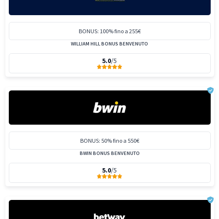
BONUS: 100% fino a 255€
WILLIAM HILL BONUS BENVENUTO
5.0
/5
BONUS: 50% fino a 550€
BWIN BONUS BENVENUTO
5.0
/5