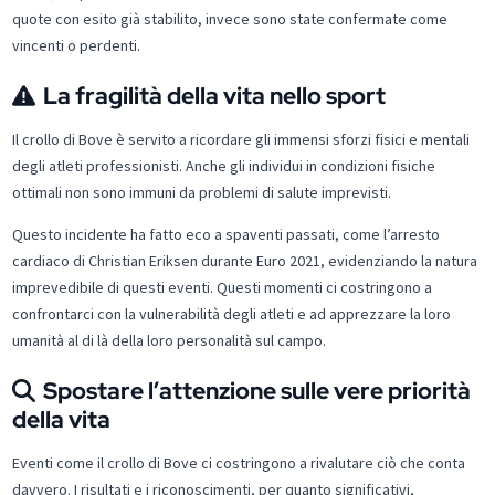
quote con esito già stabilito, invece sono state confermate come
vincenti o perdenti.
La fragilità della vita nello sport
Il crollo di Bove è servito a ricordare gli immensi sforzi fisici e mentali
degli atleti professionisti. Anche gli individui in condizioni fisiche
ottimali non sono immuni da problemi di salute imprevisti.
Questo incidente ha fatto eco a spaventi passati, come l’arresto
cardiaco di Christian Eriksen durante Euro 2021, evidenziando la natura
imprevedibile di questi eventi. Questi momenti ci costringono a
confrontarci con la vulnerabilità degli atleti e ad apprezzare la loro
umanità al di là della loro personalità sul campo.
Spostare l’attenzione sulle vere priorità
della vita
Eventi come il crollo di Bove ci costringono a rivalutare ciò che conta
davvero. I risultati e i riconoscimenti, per quanto significativi,