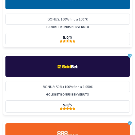
BONUS: 100% fino a 1007€
EUROBET BONUS BENVENUTO
5.0
/5
BONUS: 50%+100% fino a 2.050€
GOLDBET BONUS BENVENUTO
5.0
/5