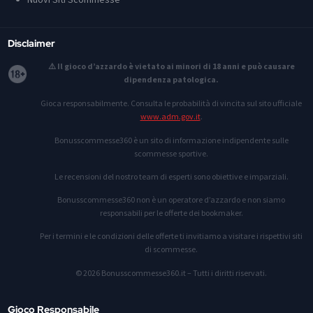
Disclaimer
⚠️ Il gioco d’azzardo è vietato ai minori di 18 anni e può causare
dipendenza patologica.
Gioca responsabilmente. Consulta le probabilità di vincita sul sito ufficiale
www.adm.gov.it
.
Bonusscommesse360 è un sito di informazione indipendente sulle
scommesse sportive.
Le recensioni del nostro team di esperti sono obiettive e imparziali.
Bonusscommesse360 non è un operatore d’azzardo e non siamo
responsabili per le offerte dei bookmaker.
Per i termini e le condizioni delle offerte ti invitiamo a visitare i rispettivi siti
di scommesse.
© 2026 Bonusscommesse360.it – Tutti i diritti riservati.
Gioco Responsabile