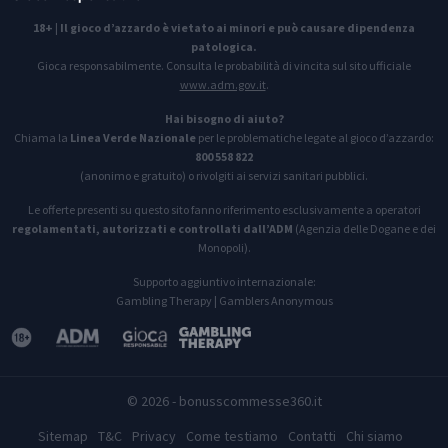
18+
|
Il gioco d’azzardo è vietato ai minori e può causare dipendenza
patologica.
Gioca responsabilmente. Consulta le probabilità di vincita sul sito ufficiale
www.adm.gov.it
.
Hai bisogno di aiuto?
Chiama la
Linea Verde Nazionale
per le problematiche legate al gioco d’azzardo:
800 558 822
(anonimo e gratuito) o rivolgiti ai servizi sanitari pubblici.
Le offerte presenti su questo sito fanno riferimento esclusivamente a operatori
regolamentati, autorizzati e controllati dall’ADM
(Agenzia delle Dogane e dei
Monopoli).
Supporto aggiuntivo internazionale:
Gambling Therapy
|
Gamblers Anonymous
© 2026 - bonusscommesse360.it
Sitemap
T&C
Privacy
Come testiamo
Contatti
Chi siamo