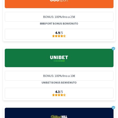
BONUS: 100% fino a 25€
888SPORT BONUS BENVENUTO
4.9
/5
BONUS: 100% fino a 10€
UNIBET BONUS BENVENUTO
4.3
/5