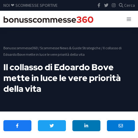
NOI ❤ SCOMMESSE SPORTIVE
Cerca
Bonusscommesse360
/
Scommesse News & Guide Strategiche
/
Il collasso di
Edoardo Bove mette in luce le vere priorità della vita
Il collasso di Edoardo Bove
mette in luce le vere priorità
della vita