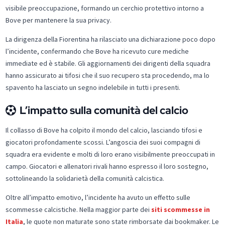
visibile preoccupazione, formando un cerchio protettivo intorno a
Bove per mantenere la sua privacy.
La dirigenza della Fiorentina ha rilasciato una dichiarazione poco dopo
l’incidente, confermando che Bove ha ricevuto cure mediche
immediate ed è stabile. Gli aggiornamenti dei dirigenti della squadra
hanno assicurato ai tifosi che il suo recupero sta procedendo, ma lo
spavento ha lasciato un segno indelebile in tutti i presenti.
L’impatto sulla comunità del calcio
Il collasso di Bove ha colpito il mondo del calcio, lasciando tifosi e
giocatori profondamente scossi. L’angoscia dei suoi compagni di
squadra era evidente e molti di loro erano visibilmente preoccupati in
campo. Giocatori e allenatori rivali hanno espresso il loro sostegno,
sottolineando la solidarietà della comunità calcistica.
Oltre all’impatto emotivo, l’incidente ha avuto un effetto sulle
scommesse calcistiche. Nella maggior parte dei
siti scommesse in
Italia
, le quote non maturate sono state rimborsate dai bookmaker. Le