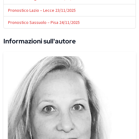
Pronostico Lazio – Lecce 23/11/2025
Pronostico Sassuolo – Pisa 24/11/2025
Informazioni sull'autore