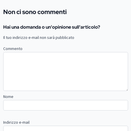
Non ci sono commenti
Hai una domanda o un'opinione sull'articolo?
Il tuo indirizzo e-mail non sarà pubblicato
Commento
Nome
Indirizzo e-mail