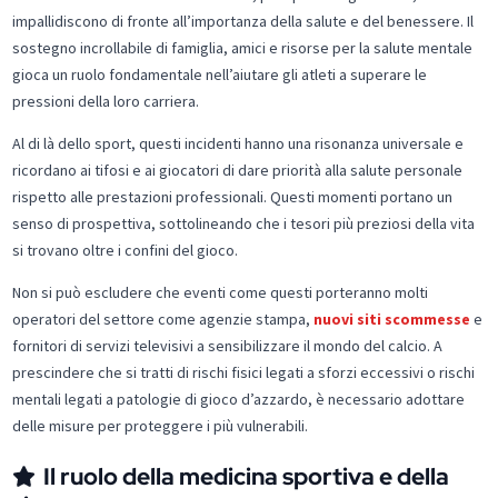
impallidiscono di fronte all’importanza della salute e del benessere. Il
sostegno incrollabile di famiglia, amici e risorse per la salute mentale
gioca un ruolo fondamentale nell’aiutare gli atleti a superare le
pressioni della loro carriera.
Al di là dello sport, questi incidenti hanno una risonanza universale e
ricordano ai tifosi e ai giocatori di dare priorità alla salute personale
rispetto alle prestazioni professionali. Questi momenti portano un
senso di prospettiva, sottolineando che i tesori più preziosi della vita
si trovano oltre i confini del gioco.
Non si può escludere che eventi come questi porteranno molti
operatori del settore come agenzie stampa,
nuovi siti scommesse
e
fornitori di servizi televisivi a sensibilizzare il mondo del calcio. A
prescindere che si tratti di rischi fisici legati a sforzi eccessivi o rischi
mentali legati a patologie di gioco d’azzardo, è necessario adottare
delle misure per proteggere i più vulnerabili.
Il ruolo della medicina sportiva e della