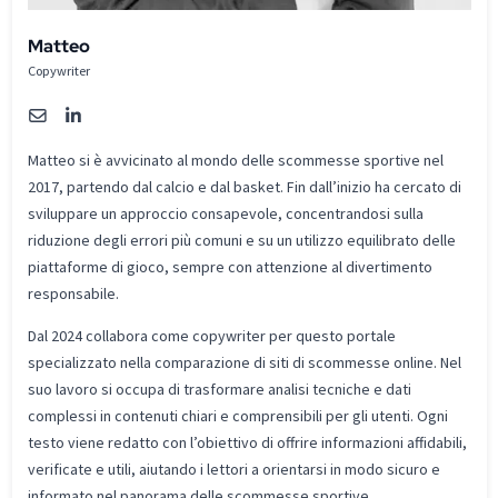
Matteo
Copywriter
Matteo si è avvicinato al mondo delle scommesse sportive nel
2017, partendo dal calcio e dal basket. Fin dall’inizio ha cercato di
sviluppare un approccio consapevole, concentrandosi sulla
riduzione degli errori più comuni e su un utilizzo equilibrato delle
piattaforme di gioco, sempre con attenzione al divertimento
responsabile.
Dal 2024 collabora come copywriter per questo portale
specializzato nella comparazione di siti di scommesse online. Nel
suo lavoro si occupa di trasformare analisi tecniche e dati
complessi in contenuti chiari e comprensibili per gli utenti. Ogni
testo viene redatto con l’obiettivo di offrire informazioni affidabili,
verificate e utili, aiutando i lettori a orientarsi in modo sicuro e
informato nel panorama delle scommesse sportive.