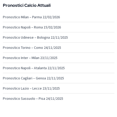
Pronostici Calcio Attuali
Pronostico Milan – Parma 22/02/2026
Pronostico Napoli – Roma 15/02/2026
Pronostico Udinese – Bologna 22/11/2025
Pronostico Torino – Como 24/11/2025
Pronostico Inter – Milan 23/11/2025
Pronostico Napoli – Atalanta 22/11/2025
Pronostico Cagliari – Genoa 22/11/2025
Pronostico Lazio – Lecce 23/11/2025
Pronostico Sassuolo – Pisa 24/11/2025