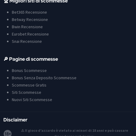
🏆 Migliori siti di scommesse
Bet365 Recensione
Betway Recensione
Bwin Recensione
Eurobet Recensione
Snai Recensione
🔎 Pagine di scommesse
Bonus Scommesse
Bonus Senza Deposito Scommesse
Scommesse Gratis
Siti Scommesse
Nuovi Siti Scommesse
Disclaimer
⚠️ Il gioco d’azzardo è vietato ai minori di 18 anni e può causare