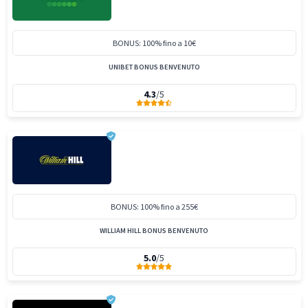
BONUS: 100% fino a 10€
UNIBET BONUS BENVENUTO
4.3
/5
BONUS: 100% fino a 255€
WILLIAM HILL BONUS BENVENUTO
5.0
/5