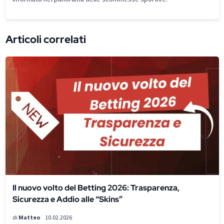
Articoli correlati
Il nuovo volto del Betting 2026: Trasparenza,
Sicurezza e Addio alle “Skins”
di
Matteo
10.02.2026