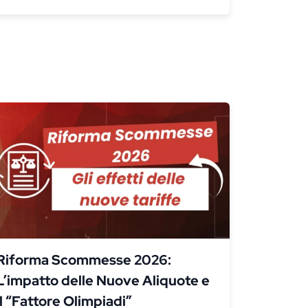
Riforma Scommesse 2026:
L’impatto delle Nuove Aliquote e
il “Fattore Olimpiadi”