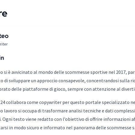
re
teo
iter
 si è avvicinato al mondo delle scommesse sportive nel 2017, parte
o di sviluppare un approccio consapevole, concentrandosi sulla rid
ibrato delle piattaforme di gioco, sempre con attenzione al diver
024 collabora come copywriter per questo portale specializzato ne
o lavoro si occupa di trasformare analisi tecniche e dati complessi
. Ogni testo viene redatto con l’obiettivo di offrire informazioni affi
tarsi in modo sicuro e informato nel panorama delle scommesse s