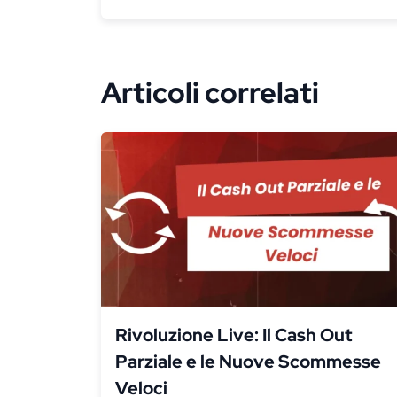
Articoli correlati
Rivoluzione Live: Il Cash Out
Parziale e le Nuove Scommesse
Veloci