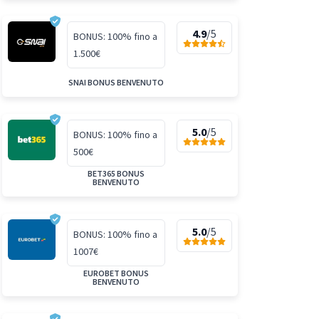
4.9
/5
BONUS: 100% fino a
1.500€
SNAI BONUS BENVENUTO
5.0
/5
BONUS: 100% fino a
500€
BET365 BONUS
BENVENUTO
5.0
/5
BONUS: 100% fino a
1007€
EUROBET BONUS
BENVENUTO