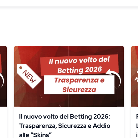
Il nuovo volto del Betting 2026:
Trasparenza, Sicurezza e Addio
alle “Skins”