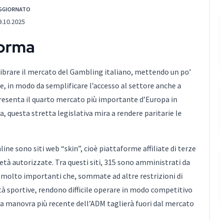
GGIORNATO
9.10.2025
iforma
ilibrare il mercato del Gambling italiano, mettendo un po’
e, in modo da semplificare l’accesso al settore anche a
presenta il quarto mercato più importante d’Europa in
, questa stretta legislativa mira a rendere paritarie le
ine sono siti web “skin”, cioè piattaforme affiliate di terze
ietà autorizzate. Tra questi siti, 315 sono amministrati da
fre molto importanti che, sommate ad altre restrizioni di
tà sportive, rendono difficile operare in modo competitivo
la manovra più recente dell’ADM taglierà fuori dal mercato