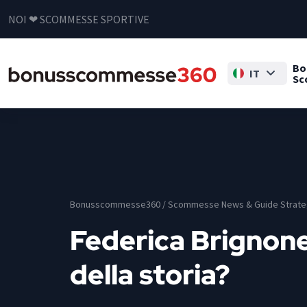
NOI ❤ SCOMMESSE SPORTIVE
Bo
IT
Sc
Bonusscommesse360
/
Scommesse News & Guide Strate
Federica Brignone –
della storia?