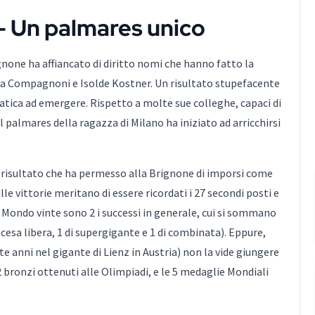
– Un palmares unico
gnone ha affiancato di diritto nomi che hanno fatto la
ora Compagnoni e Isolde Kostner. Un risultato stupefacente
fatica ad emergere. Rispetto a molte sue colleghe, capaci di
l palmares della ragazza di Milano ha iniziato ad arricchirsi
n risultato che ha permesso alla Brignone di imporsi come
alle vittorie meritano di essere ricordati i 27 secondi posti e
l Mondo vinte sono 2 i successi in generale, cui si sommano
iscesa libera, 1 di supergigante e 1 di combinata). Eppure,
e anni nel gigante di Lienz in Austria) non la vide giungere
2 bronzi ottenuti alle Olimpiadi, e le 5 medaglie Mondiali