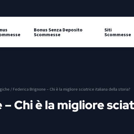
nus
Bonus Senza Deposito
Siti
ommesse
Scommesse
Scommesse
giche
/
Federica Brignone – Chi è la migliore sciatrice italiana della storia?
 Chi è la migliore sciat