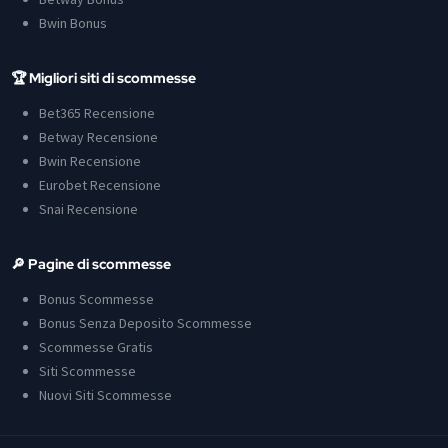
Bwin Bonus
🏆 Migliori siti di scommesse
Bet365 Recensione
Betway Recensione
Bwin Recensione
Eurobet Recensione
Snai Recensione
🔎 Pagine di scommesse
Bonus Scommesse
Bonus Senza Deposito Scommesse
Scommesse Gratis
Siti Scommesse
Nuovi Siti Scommesse