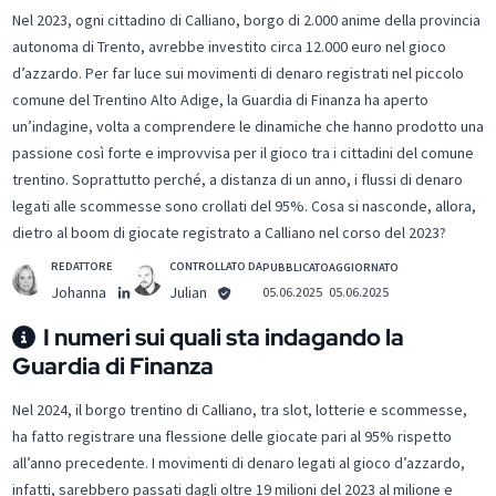
Nel 2023, ogni cittadino di Calliano, borgo di 2.000 anime della provincia
autonoma di Trento, avrebbe investito circa 12.000 euro nel gioco
d’azzardo. Per far luce sui movimenti di denaro registrati nel piccolo
comune del Trentino Alto Adige, la Guardia di Finanza ha aperto
un’indagine, volta a comprendere le dinamiche che hanno prodotto una
passione così forte e improvvisa per il gioco tra i cittadini del comune
trentino. Soprattutto perché, a distanza di un anno, i flussi di denaro
legati alle scommesse sono crollati del 95%. Cosa si nasconde, allora,
dietro al boom di giocate registrato a Calliano nel corso del 2023?
REDATTORE
CONTROLLATO DA
PUBBLICATO
AGGIORNATO
Johanna
Julian
05.06.2025
05.06.2025
I numeri sui quali sta indagando la
Guardia di Finanza
Nel 2024, il borgo trentino di Calliano, tra slot, lotterie e scommesse,
ha fatto registrare una flessione delle giocate pari al 95% rispetto
all’anno precedente. I movimenti di denaro legati al gioco d’azzardo,
infatti, sarebbero passati dagli oltre 19 milioni del 2023 al milione e