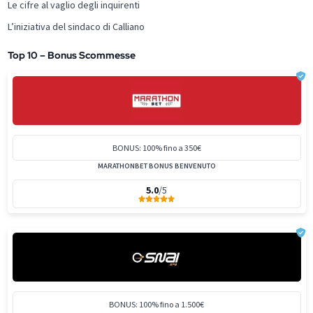
Le cifre al vaglio degli inquirenti
L’iniziativa del sindaco di Calliano
Top 10 – Bonus Scommesse
BONUS: 100% fino a 350€
MARATHONBET BONUS BENVENUTO
5.0
/5
BONUS: 100% fino a 1.500€