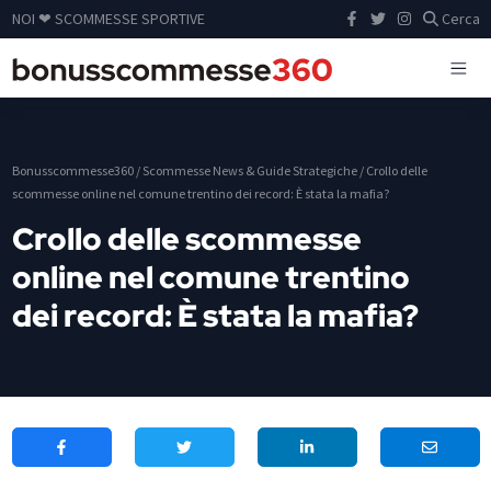
NOI ❤ SCOMMESSE SPORTIVE
Cerca
Bonusscommesse360
/
Scommesse News & Guide Strategiche
/
Crollo delle
scommesse online nel comune trentino dei record: È stata la mafia?
Crollo delle scommesse
online nel comune trentino
dei record: È stata la mafia?