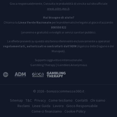
Gioca responsabilmente. Consulta le probabilità di vincita sul sito ufficiale
www.adm.gov.it
.
Hai bisogno di aiuto?
Chiama la
Linea Verde Nazionale
per le problematiche legate al gioco d’azzardo:
800 558 822
(anonimo e gratuito) o rivolgiti ai servizi sanitari pubblici.
Le offerte presenti su questo sito fanno riferimento esclusivamente a operatori
regolamentati, autorizzati e controllati dall’ADM
(Agenzia delle Dogane e dei
Monopoli).
Supporto aggiuntivo internazionale:
Gambling Therapy
|
Gamblers Anonymous
© 2026 - bonusscommesse360.it
Sitemap
T&C
Privacy
Come testiamo
Contatti
Chi siamo
Reclami
Linee Guida
Lavoro
Gioco Responsabile
Come ci finanziamo
Cookie Policy