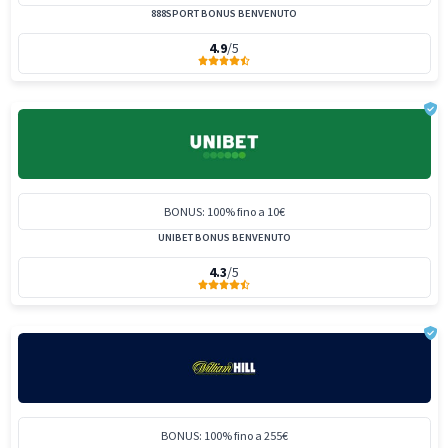
888SPORT BONUS BENVENUTO
4.9
/5
BONUS: 100% fino a 10€
UNIBET BONUS BENVENUTO
4.3
/5
BONUS: 100% fino a 255€