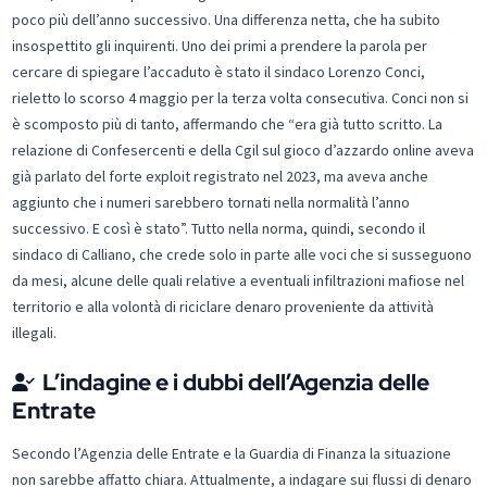
poco più dell’anno successivo. Una differenza netta, che ha subito
insospettito gli inquirenti. Uno dei primi a prendere la parola per
cercare di spiegare l’accaduto è stato il sindaco Lorenzo Conci,
rieletto lo scorso 4 maggio per la terza volta consecutiva. Conci non si
è scomposto più di tanto, affermando che “era già tutto scritto. La
relazione di Confesercenti e della Cgil sul gioco d’azzardo online aveva
già parlato del forte exploit registrato nel 2023, ma aveva anche
aggiunto che i numeri sarebbero tornati nella normalità l’anno
successivo. E così è stato”. Tutto nella norma, quindi, secondo il
sindaco di Calliano, che crede solo in parte alle voci che si susseguono
da mesi, alcune delle quali relative a eventuali infiltrazioni mafiose nel
territorio e alla volontà di riciclare denaro proveniente da attività
illegali.
L’indagine e i dubbi dell’Agenzia delle
Entrate
Secondo l’Agenzia delle Entrate e la Guardia di Finanza la situazione
non sarebbe affatto chiara. Attualmente, a indagare sui flussi di denaro