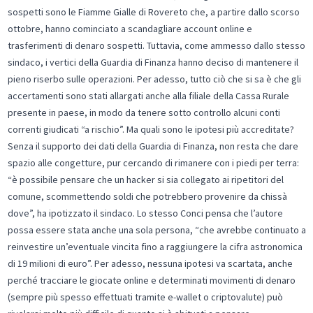
sospetti sono le Fiamme Gialle di Rovereto che, a partire dallo scorso
ottobre, hanno cominciato a scandagliare account online e
trasferimenti di denaro sospetti. Tuttavia, come ammesso dallo stesso
sindaco, i vertici della Guardia di Finanza hanno deciso di mantenere il
pieno riserbo sulle operazioni. Per adesso, tutto ciò che si sa è che gli
accertamenti sono stati allargati anche alla filiale della Cassa Rurale
presente in paese, in modo da tenere sotto controllo alcuni conti
correnti giudicati “a rischio”. Ma quali sono le ipotesi più accreditate?
Senza il supporto dei dati della Guardia di Finanza, non resta che dare
spazio alle congetture, pur cercando di rimanere con i piedi per terra:
“è possibile pensare che un hacker si sia collegato ai ripetitori del
comune, scommettendo soldi che potrebbero provenire da chissà
dove”, ha ipotizzato il sindaco. Lo stesso Conci pensa che l’autore
possa essere stata anche una sola persona, “che avrebbe continuato a
reinvestire un’eventuale vincita fino a raggiungere la cifra astronomica
di 19 milioni di euro”. Per adesso, nessuna ipotesi va scartata, anche
perché tracciare le giocate online e determinati movimenti di denaro
(sempre più spesso effettuati tramite e-wallet o criptovalute) può