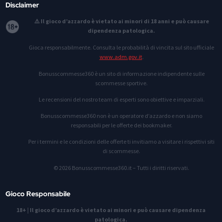
Disclaimer
⚠️ Il gioco d’azzardo è vietato ai minori di 18 anni e può causare
dipendenza patologica.
Gioca responsabilmente. Consulta le probabilità di vincita sul sito ufficiale
www.adm.gov.it
.
Bonusscommesse360 è un sito di informazione indipendente sulle
scommesse sportive.
Le recensioni del nostro team di esperti sono obiettive e imparziali.
Bonusscommesse360 non è un operatore d’azzardo e non siamo
responsabili per le offerte dei bookmaker.
Per i termini e le condizioni delle offerte ti invitiamo a visitare i rispettivi siti
di scommesse.
© 2026 Bonusscommesse360.it – Tutti i diritti riservati.
Gioco Responsabile
18+
|
Il gioco d’azzardo è vietato ai minori e può causare dipendenza
patologica.