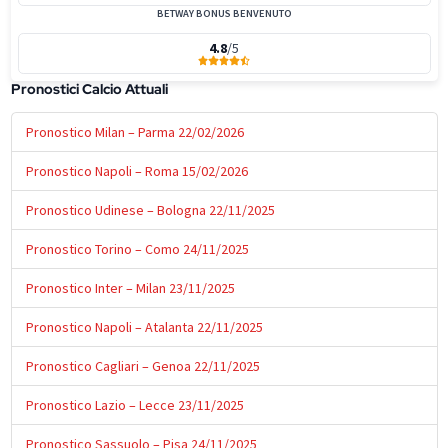
BETWAY BONUS BENVENUTO
4.8
/5
Pronostici Calcio Attuali
Pronostico Milan – Parma 22/02/2026
Pronostico Napoli – Roma 15/02/2026
Pronostico Udinese – Bologna 22/11/2025
Pronostico Torino – Como 24/11/2025
Pronostico Inter – Milan 23/11/2025
Pronostico Napoli – Atalanta 22/11/2025
Pronostico Cagliari – Genoa 22/11/2025
Pronostico Lazio – Lecce 23/11/2025
Pronostico Sassuolo – Pisa 24/11/2025