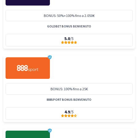
BONUS: 50%+100% fino a 2.050€
GOLDBET BONUS BENVENUTO
5.0
/5
BONUS: 100% fino a 25€
888SPORT BONUS BENVENUTO
4.9
/5