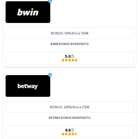
BONUS: 50% fino a 550€
BWIN BONUS BENVENUTO
5.0
/5
BONUS: 100% fino a 250€
BETWAY BONUS BENVENUTO
4.8
/5