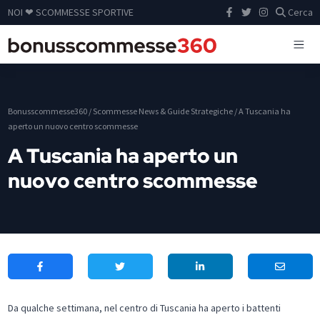
NOI ❤ SCOMMESSE SPORTIVE
Cerca
Bonusscommesse360
/
Scommesse News & Guide Strategiche
/
A Tuscania ha
aperto un nuovo centro scommesse
A Tuscania ha aperto un
nuovo centro scommesse
Da qualche settimana, nel centro di Tuscania ha aperto i battenti