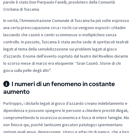
parole è stato Don Pierpaolo Fanelli, presbitero della Comunità
Cristiana di Tuscania.
In verità, l’Amministrazione Comunale di Tuscania ha più volte espresso
una certa preoccupazione circa i rischi cui vengono esposti i cittadini
lasciando che casinò e centri scommesse si moltiplichino senza
controllo. In passato, Tuscania è stata anche sede di spettacoli teatrali
legati al tema della sensibilizzazione sui problemi legati al gioco
d’azzardo. Il nome dell’evento ospitato dal teatro del Rivellino durante
lo scorso mese di marzo era eloquente: “Gran Casinò. Storie di chi
gioca sulla pelle degli altri”.
I numeri di un fenomeno in costante
aumento
Purtroppo, i disturbi legati al gioco d’azzardo creano indebitamento e
dipendenza e possono spingere le persone a chiedere prestiti illegali,
compromettendo la sicurezza economica e fisica di intere famiglie. Ma
non finisce qui, poiché tantissimi giocatori patologici sperimentano
sintomi quali ansia, depressione, stress e attacchi di panico, che a loro