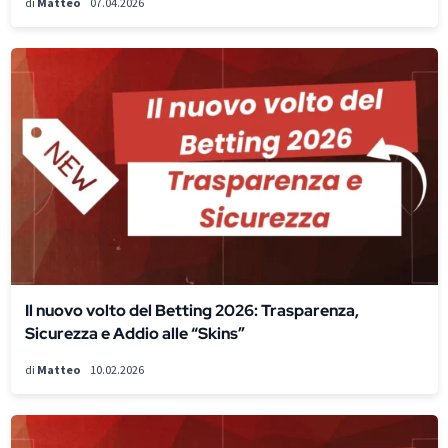
di
Matteo
07.04.2026
Il nuovo volto del Betting 2026: Trasparenza,
Sicurezza e Addio alle “Skins”
di
Matteo
10.02.2026