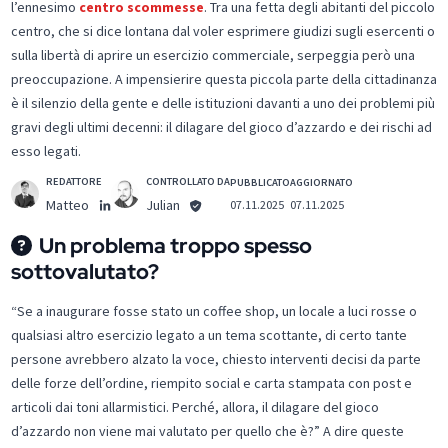
l’ennesimo
centro scommesse
. Tra una fetta degli abitanti del piccolo
centro, che si dice lontana dal voler esprimere giudizi sugli esercenti o
sulla libertà di aprire un esercizio commerciale, serpeggia però una
preoccupazione. A impensierire questa piccola parte della cittadinanza
è il silenzio della gente e delle istituzioni davanti a uno dei problemi più
gravi degli ultimi decenni: il dilagare del gioco d’azzardo e dei rischi ad
esso legati.
REDATTORE
CONTROLLATO DA
PUBBLICATO
AGGIORNATO
Matteo
Julian
07.11.2025
07.11.2025
Un problema troppo spesso
sottovalutato?
“Se a inaugurare fosse stato un coffee shop, un locale a luci rosse o
qualsiasi altro esercizio legato a un tema scottante, di certo tante
persone avrebbero alzato la voce, chiesto interventi decisi da parte
delle forze dell’ordine, riempito social e carta stampata con post e
articoli dai toni allarmistici. Perché, allora, il dilagare del gioco
d’azzardo non viene mai valutato per quello che è?” A dire queste