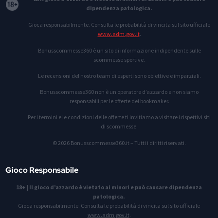
dipendenza patologica.
Gioca responsabilmente. Consulta le probabilità di vincita sul sito ufficiale
www.adm.gov.it
.
Bonusscommesse360 è un sito di informazione indipendente sulle
scommesse sportive.
Le recensioni del nostro team di esperti sono obiettive e imparziali.
Bonusscommesse360 non è un operatore d’azzardo e non siamo
responsabili per le offerte dei bookmaker.
Per i termini e le condizioni delle offerte ti invitiamo a visitare i rispettivi siti
di scommesse.
© 2026 Bonusscommesse360.it – Tutti i diritti riservati.
Gioco Responsabile
18+
|
Il gioco d’azzardo è vietato ai minori e può causare dipendenza
patologica.
Gioca responsabilmente. Consulta le probabilità di vincita sul sito ufficiale
www.adm.gov.it
.