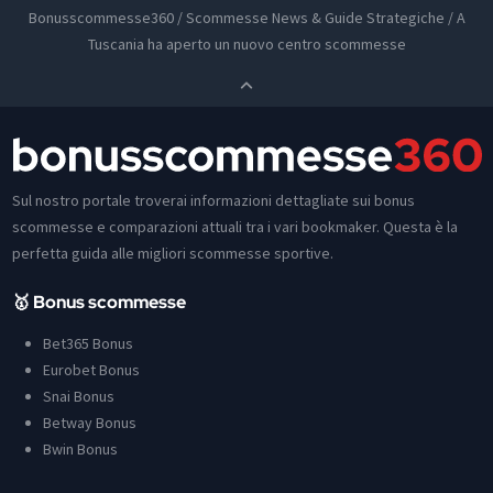
Bonusscommesse360
/
Scommesse News & Guide Strategiche
/
A
Tuscania ha aperto un nuovo centro scommesse
Sul nostro portale troverai informazioni dettagliate sui bonus
scommesse e comparazioni attuali tra i vari bookmaker. Questa è la
perfetta guida alle migliori scommesse sportive.
🥇 Bonus scommesse
Bet365 Bonus
Eurobet Bonus
Snai Bonus
Betway Bonus
Bwin Bonus