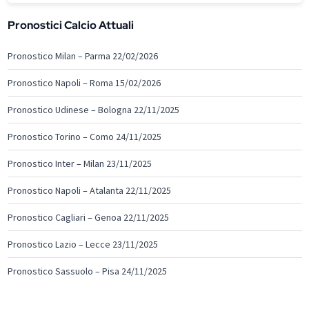
Pronostici Calcio Attuali
Pronostico Milan – Parma 22/02/2026
Pronostico Napoli – Roma 15/02/2026
Pronostico Udinese – Bologna 22/11/2025
Pronostico Torino – Como 24/11/2025
Pronostico Inter – Milan 23/11/2025
Pronostico Napoli – Atalanta 22/11/2025
Pronostico Cagliari – Genoa 22/11/2025
Pronostico Lazio – Lecce 23/11/2025
Pronostico Sassuolo – Pisa 24/11/2025