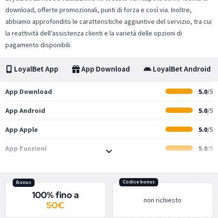
download, offerte promozionali, punti di forza e così via. Inoltre,
abbiamo approfondito le caratteristiche aggiuntive del servizio, tra cui
la reattività dell’assistenza clienti e la varietà delle opzioni di
pagamento disponibili.
LoyalBet App
App Download
LoyalBet Android
App Download
5.0
/5
App Android
5.0
/5
App Apple
5.0
/5
App Funzioni
5.0
/5
Codice bonus
Bonus
100% fino a
50€