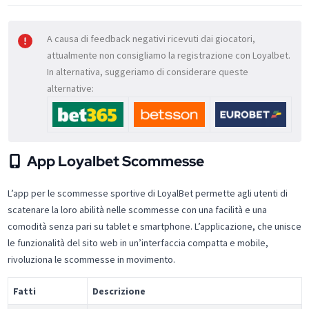
A causa di feedback negativi ricevuti dai giocatori,
attualmente non consigliamo la registrazione con Loyalbet.
In alternativa, suggeriamo di considerare queste
alternative:
App Loyalbet Scommesse
L’app per le scommesse sportive di LoyalBet permette agli utenti di
scatenare la loro abilità nelle scommesse con una facilità e una
comodità senza pari su tablet e smartphone. L’applicazione, che unisce
le funzionalità del sito web in un’interfaccia compatta e mobile,
rivoluziona le scommesse in movimento.
Fatti
Descrizione