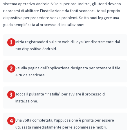
sistema operativo Android 6.0 o superiore. Inoltre, gli utenti devono
ricordarsi di abilitare l’installazione da fonti sconosciute sul proprio
dispositivo per procedere senza problemi. Sotto puoi leggere una
guida semplificata al processo di installazione:
1
Inizia registrandoti sul sito web di LoyalBet direttamente dal
tuo dispositivo Android.
2
Vai alla pagina dell’applicazione designata per ottenere il file
APK da scaricare.
3
Tocca il pulsante “Installa” per avviare il processo di
installazione.
4
Una volta completata, l’applicazione è pronta per essere
utilizzata immediatamente per le scommesse mobili.