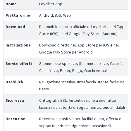
Nome
Loyalbet App
Piattaforme
Android, iOS, Web
Download
Disponibile sul sito ufficiale di Loyalbet o nell’App
Store (iOS) e nel Google Play Store (Android)
Installazione
Download diretto nell’App Store per iOS e nel
Google Play Store per Android
Servizi offerti
Scommesse sportive, Scommesse live, Casinò,
Casinò live, Poker, Bingo, Giochi virtuali
Usabilità
Navigazione intuitiva, Interfaccia utente facile da
usare
Sicurezza
Crittografia SSL, Autenticazione a due fattori,
Licenza da autorità di regolamentazione affidabili
Recensioni
Recensioni positive per facilità d’uso, offerta e
supporto, critiche riguardanti occasionali