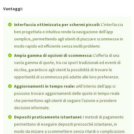
Vantaggi:
Interfaccia ottimizzata per schermi piccoli:
L’interfaccia
ben progettata e intuitiva rende la navigazione dell’app
semplice, permettendo agli utenti di piazzare scommesse in
modo rapido ed efficiente senza inutili problemi.
Ampia gamma di opzioni di scommessa:
L’offerta di una
vasta gamma di quote, tra cui sport tradizionali ed eventi di
nicchia, garantisce agli utenti la possibilità di trovare le
opportunità di scommessa più adatte alle loro preferenze.
Aggiornamenti in tempo reale:
aAll’interno dell’app si
possono trovare aggiornamenti delle quote in tempo reale
che permettono agli utenti di seguire l’azione e prendere
decisioni informate.
Depositi praticamente istantanei:
I metodi di pagamento
permettono di eseguire depositi pressoché istantanei, in
modo da iniziare a scommettere senza ritardi o complicazioni.