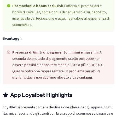
Promozioni e bonus esclusivi:
L’offerta di promozioni e
bonus di LoyalBet, come bonus di benvenuto e sul deposito,
incentiva la partecipazione e aggiunge valore all’esperienza di
scommessa.
Svantaggi:
Presenza di limiti di pagamento minimi e massimi:
A
seconda del metodo di pagamento scelto potrebbe non
essere possibile depositare meno di 10 € o più di 10.000 €.
Questo potrebbe rappresentare un problema per alcuni
utenti, tuttavia non abbiamo rilevato altri svantaggi.
App Loyalbet Highlights
LoyalBet si presenta come la destinazione ideale per gli appassionati
italiani, affascinando gli utenti con la sua app di scommesse dinamica e