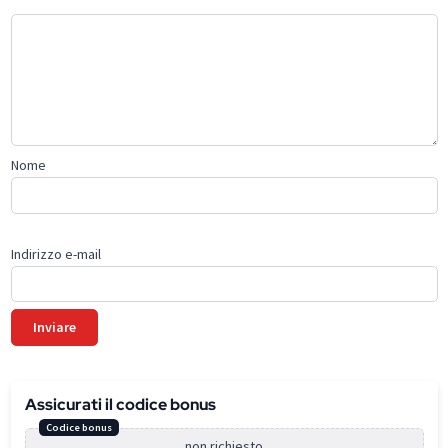
Nome
Indirizzo e-mail
Assicurati il codice bonus
Codice bonus