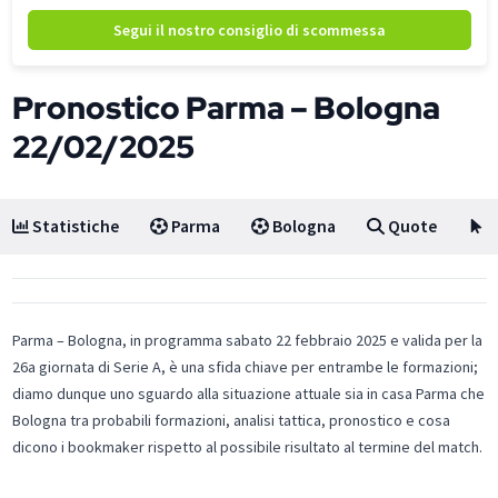
Segui il nostro consiglio di scommessa
Pronostico Parma – Bologna
22/02/2025
Statistiche
Parma
Bologna
Quote
P
Parma – Bologna, in programma sabato 22 febbraio 2025 e valida per la
26a giornata di Serie A, è una sfida chiave per entrambe le formazioni;
diamo dunque uno sguardo alla situazione attuale sia in casa Parma che
Bologna tra probabili formazioni, analisi tattica, pronostico e cosa
dicono i bookmaker rispetto al possibile risultato al termine del match.