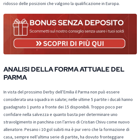
ridosso delle posizioni che valgono la qualificazione in Europa.
ANALISI DELLA FORMA ATTUALE DEL
PARMA
In vista del prossimo Derby dell’Emilia il Parma non può essere
considerata una squadra in salute; nelle ultime 5 partite i ducali hanno
guadagnato 1 punto a fronte dei 15 disponibili. Troppo poco per
confidare nella salvezza e quanto basta per determinare uno
stravolgimento in panchina con l’arrivo di Cristian Chivu come nuovo
allenatore. Pesano i 10 gol subiti ma è pur vero che la formazione di
casa, sempre nell’ultima serie di partite, ha dovuto fronteggiare