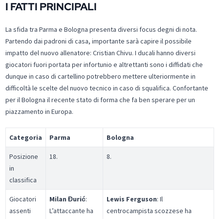
I FATTI PRINCIPALI
La sfida tra Parma e Bologna presenta diversi focus degni di nota.
Partendo dai padroni di casa, importante sarà capire il possibile
impatto del nuovo allenatore: Cristian Chivu. I ducali hanno diversi
giocatori fuori portata per infortunio e altrettanti sono i diffidati che
dunque in caso di cartellino potrebbero mettere ulteriormente in
difficoltà le scelte del nuovo tecnico in caso di squalifica. Confortante
per il Bologna il recente stato di forma che fa ben sperare per un
piazzamento in Europa.
Categoria
Parma
Bologna
Posizione
18.
8.
in
classifica
Giocatori
Milan Đurić
:
Lewis Ferguson
: Il
assenti
L’attaccante ha
centrocampista scozzese ha