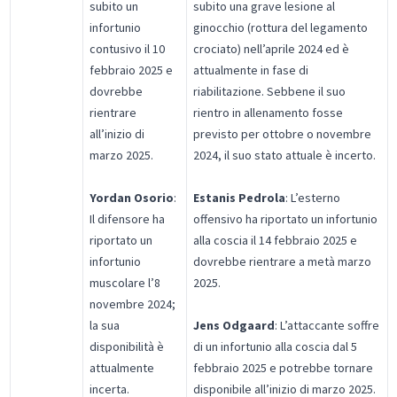
subito un
subito una grave lesione al
infortunio
ginocchio (rottura del legamento
contusivo il 10
crociato) nell’aprile 2024 ed è
febbraio 2025 e
attualmente in fase di
dovrebbe
riabilitazione. Sebbene il suo
rientrare
rientro in allenamento fosse
all’inizio di
previsto per ottobre o novembre
marzo 2025.
2024, il suo stato attuale è incerto.
Yordan Osorio
:
Estanis Pedrola
: L’esterno
Il difensore ha
offensivo ha riportato un infortunio
riportato un
alla coscia il 14 febbraio 2025 e
infortunio
dovrebbe rientrare a metà marzo
muscolare l’8
2025.
novembre 2024;
la sua
Jens Odgaard
: L’attaccante soffre
disponibilità è
di un infortunio alla coscia dal 5
attualmente
febbraio 2025 e potrebbe tornare
incerta.
disponibile all’inizio di marzo 2025.