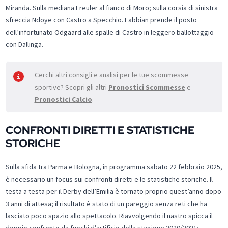
Miranda. Sulla mediana Freuler al fianco di Moro; sulla corsia di sinistra
sfreccia Ndoye con Castro a Specchio. Fabbian prende il posto
dell’infortunato Odgaard alle spalle di Castro in leggero ballottaggio
con Dallinga.
Cerchi altri consigli e analisi per le tue scommesse
sportive? Scopri gli altri
Pronostici Scommesse
e
Pronostici Calcio
.
CONFRONTI DIRETTI E STATISTICHE
STORICHE
Sulla sfida tra Parma e Bologna, in programma sabato 22 febbraio 2025,
è necessario un focus sui confronti diretti e le statistiche storiche. Il
testa a testa per il Derby dell’Emilia è tornato proprio quest’anno dopo
3 anni di attesa; il risultato è stato di un pareggio senza reti che ha
lasciato poco spazio allo spettacolo. Riavvolgendo il nastro spicca il
doppio confronto da fuochi d’artificio della stagione 2020/2021: