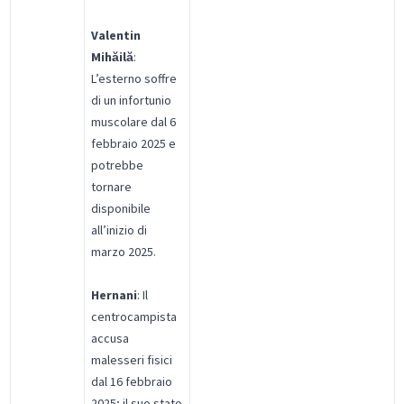
Valentin
Mihăilă
:
L’esterno soffre
di un infortunio
muscolare dal 6
febbraio 2025 e
potrebbe
tornare
disponibile
all’inizio di
marzo 2025.
Hernani
: Il
centrocampista
accusa
malesseri fisici
dal 16 febbraio
2025; il suo stato