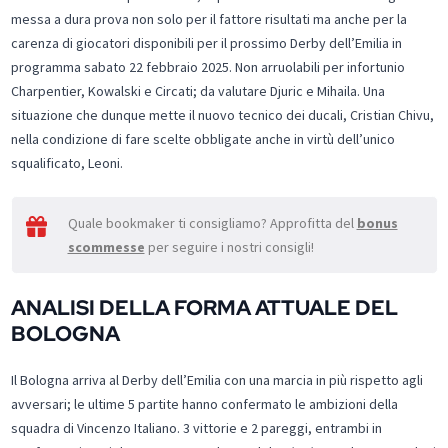
messa a dura prova non solo per il fattore risultati ma anche per la
carenza di giocatori disponibili per il prossimo Derby dell’Emilia in
programma sabato 22 febbraio 2025. Non arruolabili per infortunio
Charpentier, Kowalski e Circati; da valutare Djuric e Mihaila. Una
situazione che dunque mette il nuovo tecnico dei ducali, Cristian Chivu,
nella condizione di fare scelte obbligate anche in virtù dell’unico
squalificato, Leoni.
Quale bookmaker ti consigliamo? Approfitta del
bonus
scommesse
per seguire i nostri consigli!
ANALISI DELLA FORMA ATTUALE DEL
BOLOGNA
Il Bologna arriva al Derby dell’Emilia con una marcia in più rispetto agli
avversari; le ultime 5 partite hanno confermato le ambizioni della
squadra di Vincenzo Italiano. 3 vittorie e 2 pareggi, entrambi in