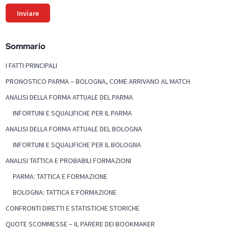
Sommario
I FATTI PRINCIPALI
PRONOSTICO PARMA – BOLOGNA, COME ARRIVANO AL MATCH
ANALISI DELLA FORMA ATTUALE DEL PARMA
INFORTUNI E SQUALIFICHE PER IL PARMA
ANALISI DELLA FORMA ATTUALE DEL BOLOGNA
INFORTUNI E SQUALIFICHE PER IL BOLOGNA
ANALISI TATTICA E PROBABILI FORMAZIONI
PARMA: TATTICA E FORMAZIONE
BOLOGNA: TATTICA E FORMAZIONE
CONFRONTI DIRETTI E STATISTICHE STORICHE
QUOTE SCOMMESSE – IL PARERE DEI BOOKMAKER