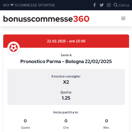
NOI ❤ SCOMMESSE SPORTIVE
Cerca
22.02.2025 - ore 15:00
Serie A
Pronostico Parma – Bologna 22/02/2025
Il nostro consiglio:
X2
Quota:
1.25
Inizio partita in:
0
0
0
Giorni
Ore
Min.