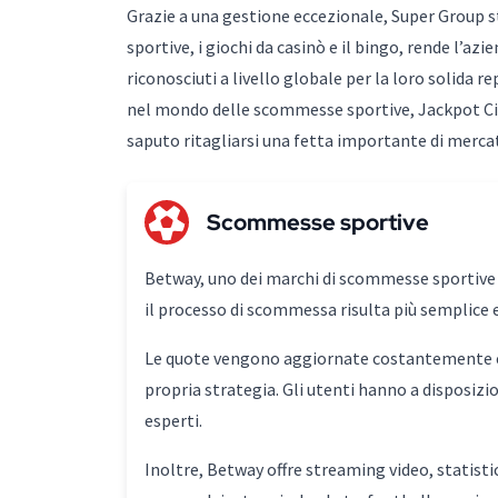
Grazie a una gestione eccezionale, Super Group st
sportive, i giochi da casinò e il bingo, rende l’
riconosciuti a livello globale per la loro solida r
nel mondo delle scommesse sportive, Jackpot City
saputo ritagliarsi una fetta importante di mercato
Scommesse sportive
Betway, uno dei marchi di scommesse sportive p
il processo di scommessa risulta più semplice e
Le quote vengono aggiornate costantemente e l’
propria strategia. Gli utenti hanno a disposiz
esperti.
Inoltre, Betway offre streaming video, statist