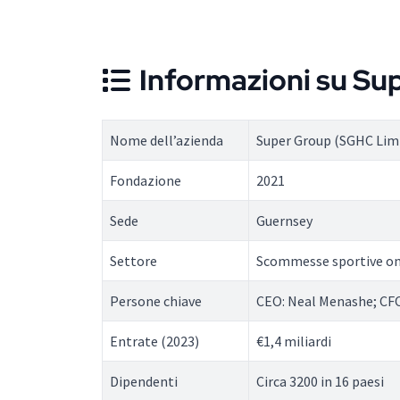
Informazioni su Su
Nome dell’azienda
Super Group (SGHC Lim
Fondazione
2021
Sede
Guernsey
Settore
Scommesse sportive onl
Persone chiave
CEO: Neal Menashe; CFO
Entrate (2023)
€1,4 miliardi
Dipendenti
Circa 3200 in 16 paesi