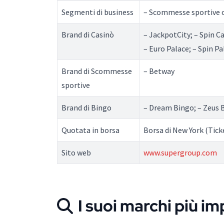
Segmenti di business
– Scommesse sportive o
Brand di Casinò
– JackpotCity; – Spin C
– Euro Palace; – Spin P
Brand di Scommesse
– Betway
sportive
Brand di Bingo
– Dream Bingo; – Zeus B
Quotata in borsa
Borsa di New York (Tick
Sito web
www.supergroup.com
I suoi marchi più im