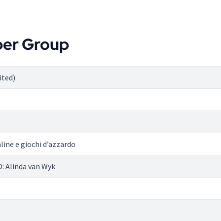
per Group
ited)
ine e giochi d’azzardo
: Alinda van Wyk