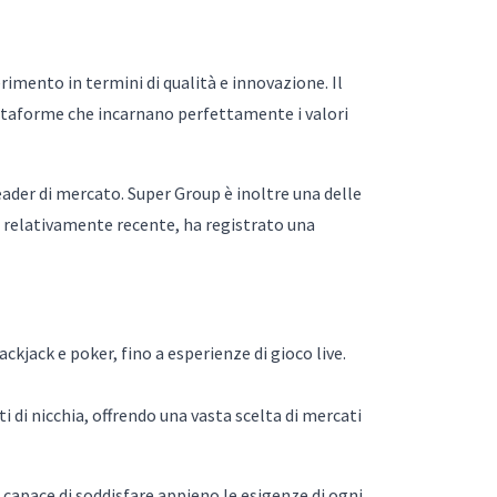
imento in termini di qualità e innovazione. Il
ttaforme che incarnano perfettamente i valori
eader di mercato. Super Group è inoltre una delle
 relativamente recente, ha registrato una
kjack e poker, fino a esperienze di gioco live.
 di nicchia, offrendo una vasta scelta di mercati
capace di soddisfare appieno le esigenze di ogni