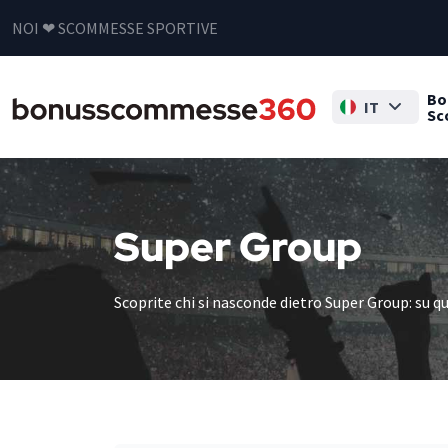
NOI ❤ SCOMMESSE SPORTIVE
Bo
IT
Sc
Super Group
Scoprite chi si nasconde dietro Super Group: su qu