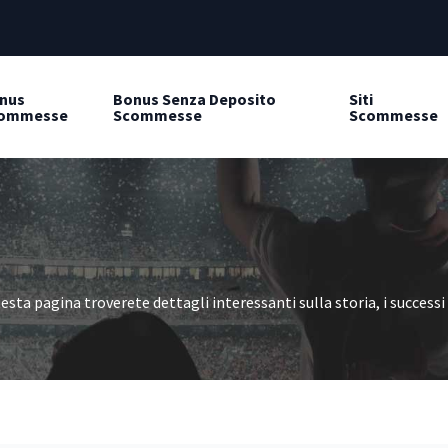
nus
Bonus Senza Deposito
Siti
ommesse
Scommesse
Scommesse
esta pagina troverete dettagli interessanti sulla storia, i successi