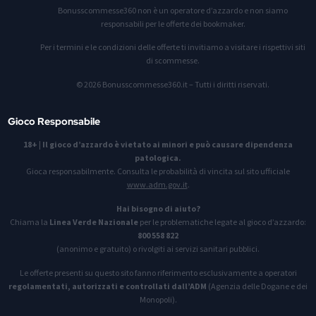
Bonusscommesse360 non è un operatore d’azzardo e non siamo
responsabili per le offerte dei bookmaker.
Per i termini e le condizioni delle offerte ti invitiamo a visitare i rispettivi siti
di scommesse.
© 2026 Bonusscommesse360.it – Tutti i diritti riservati.
Gioco Responsabile
18+
|
Il gioco d’azzardo è vietato ai minori e può causare dipendenza
patologica.
Gioca responsabilmente. Consulta le probabilità di vincita sul sito ufficiale
www.adm.gov.it
.
Hai bisogno di aiuto?
Chiama la
Linea Verde Nazionale
per le problematiche legate al gioco d’azzardo:
800 558 822
(anonimo e gratuito) o rivolgiti ai servizi sanitari pubblici.
Le offerte presenti su questo sito fanno riferimento esclusivamente a operatori
regolamentati, autorizzati e controllati dall’ADM
(Agenzia delle Dogane e dei
Monopoli).