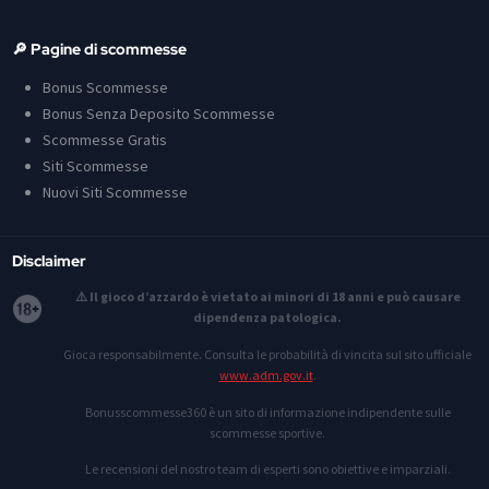
🔎 Pagine di scommesse
Bonus Scommesse
Bonus Senza Deposito Scommesse
Scommesse Gratis
Siti Scommesse
Nuovi Siti Scommesse
Disclaimer
⚠️ Il gioco d’azzardo è vietato ai minori di 18 anni e può causare
dipendenza patologica.
Gioca responsabilmente. Consulta le probabilità di vincita sul sito ufficiale
www.adm.gov.it
.
Bonusscommesse360 è un sito di informazione indipendente sulle
scommesse sportive.
Le recensioni del nostro team di esperti sono obiettive e imparziali.