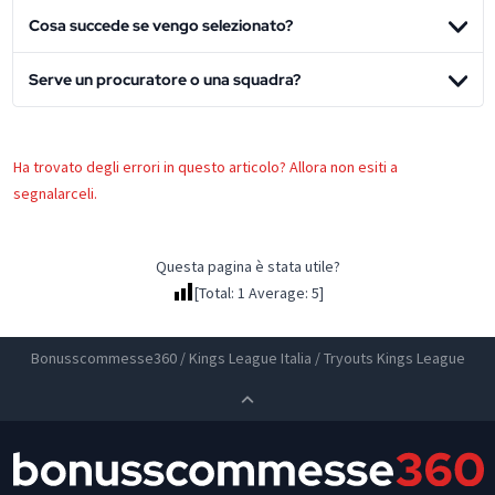
Cosa succede se vengo selezionato?
Serve un procuratore o una squadra?
Ha trovato degli errori in questo articolo? Allora non esiti a
segnalarceli.
Questa pagina è stata utile?
[Total:
1
Average:
5
]
Bonusscommesse360
/
Kings League Italia
/
Tryouts Kings League