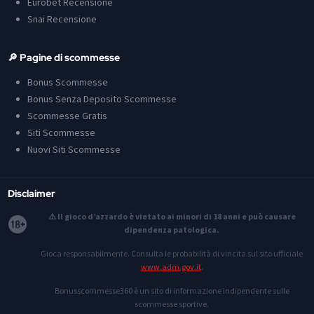
Eurobet Recensione
Snai Recensione
🔎 Pagine di scommesse
Bonus Scommesse
Bonus Senza Deposito Scommesse
Scommesse Gratis
Siti Scommesse
Nuovi Siti Scommesse
Disclaimer
⚠️ Il gioco d’azzardo è vietato ai minori di 18 anni e può causare
dipendenza patologica.
Gioca responsabilmente. Consulta le probabilità di vincita sul sito ufficiale
www.adm.gov.it
.
Bonusscommesse360 è un sito di informazione indipendente sulle
scommesse sportive.