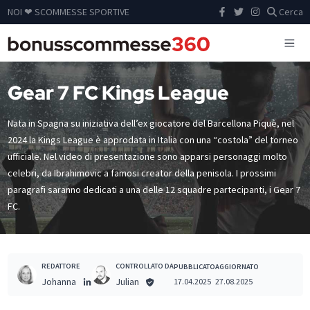
NOI ❤ SCOMMESSE SPORTIVE
Cerca
Gear 7 FC Kings League
Nata in Spagna su iniziativa dell’ex giocatore del Barcellona Piquè, nel
2024 la Kings League è approdata in Italia con una “costola” del torneo
ufficiale. Nel video di presentazione sono apparsi personaggi molto
celebri, da Ibrahimovic a famosi creator della penisola. I prossimi
paragrafi saranno dedicati a una delle 12 squadre partecipanti, i Gear 7
FC.
REDATTORE
CONTROLLATO DA
PUBBLICATO
AGGIORNATO
Johanna
Julian
17.04.2025
27.08.2025