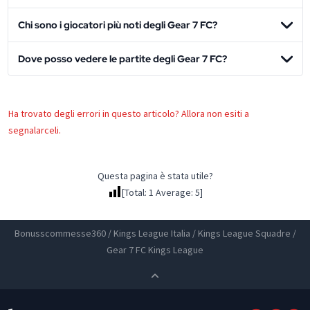
Chi sono i giocatori più noti degli Gear 7 FC?
Dove posso vedere le partite degli Gear 7 FC?
Ha trovato degli errori in questo articolo? Allora non esiti a
segnalarceli.
Questa pagina è stata utile?
[Total:
1
Average:
5
]
Bonusscommesse360
/
Kings League Italia
/
Kings League Squadre
/
Gear 7 FC Kings League