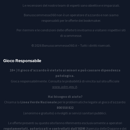
Le recensioni del nostro team di esperti sono obiettive e imparziali.
Bonusscommesse360 non è un operatore d’azzardo e non siamo
responsabili per le offerte dei bookmaker.
Per i termini e le condizioni delle offerte ti invitiamo a visitare i rispettivi siti
di scommesse.
© 2026 Bonusscommesse360.it – Tutti i diritti riservati.
Gioco Responsabile
18+
|
Il gioco d’azzardo è vietato ai minori e può causare dipendenza
patologica.
Gioca responsabilmente. Consulta le probabilità di vincita sul sito ufficiale
www.adm.gov.it
.
Hai bisogno di aiuto?
Chiama la
Linea Verde Nazionale
per le problematiche legate al gioco d’azzardo:
800 558 822
(anonimo e gratuito) o rivolgiti ai servizi sanitari pubblici.
Le offerte presenti su questo sito fanno riferimento esclusivamente a operatori
regolamentati, autorizzati e controllati dall’ADM
(Agenzia delle Dogane e dei