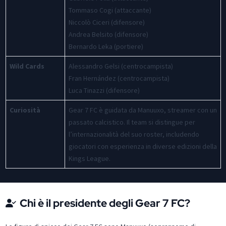
Tommaso Cogi (attaccante)
Niccolò Ciceri (difensore)
Andrea Belsito (difensore)
Bernardo Leka (portiere)
Wild Cards
Alessandro Gelsi (centrocampista)
Fran Hernández (centrocampista)
Luca Tinazzi (difensore)
Curiosità
Gear 7 FC è guidata da Manuuxo, streamer con un
passato calcistico. Il team si distingue per
l’internazionalità del suo roster, includendo
giocatori con esperienza in diverse edizioni della
Kings League.
Chi è il presidente degli Gear 7 FC?