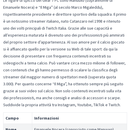
Le figure di spicco dei Gear 7 FC sono Manuuxo (soprannome di
Emanuele Nocera) e “Il Miga” (al secolo Marco Migaleddu),
rispettivamente presidente e direttore sportivo della squadra. Il primo
è un notissimo streamer italiano, nato Catanzaro nel 1998 e ritenuto
uno dei volti principali di Twitch Italia. Grazie alle sue capacità e
all’esperienza maturata è divenuto uno dei professionisti più ammirati
del proprio settore d’appartenenza. Al suo amore per il calcio giocato
si è affiancato quello per la versione su Web di tale sport: da qui la
decisione di presentare con frequenza contenuti incentrati su
videogiochi a tema calcio. Può vantare circa mezzo milione di follower,
con contenuti che gli hanno permesso di scalare la classifica degli
streamer dal maggior numero di spettatori medi (superata quota
3.000). Per quanto concerne “Il Miga”, ha ottenuto sempre più seguito
grazie ai suoi video sul calcio. Non solo contenuti incentrati sulla vita
dei professionisti, ma anche consigli e analisi di accessori e scarpe.
Suddivide la propria attività tra Instagram, Youtube, TikTok e Twitch.
Campo
Informazioni
Nome
Emanuele Nocera (conosciuto come Manuuxo)