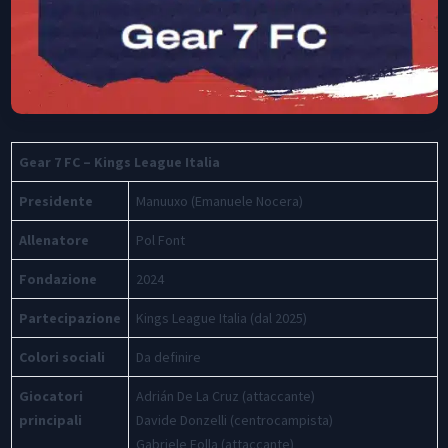
Gear 7 FC – Kings League Italia
Presidente
Manuuxo (Emanuele Nocera)
Allenatore
Pol Font
Fondazione
2024
Partecipazione
Kings League Italia (dal 2025)
Colori sociali
Da definire
Giocatori
Adrián De La Cruz (attaccante)
principali
Davide Donzelli (centrocampista)
Gabriele Folla (attaccante)