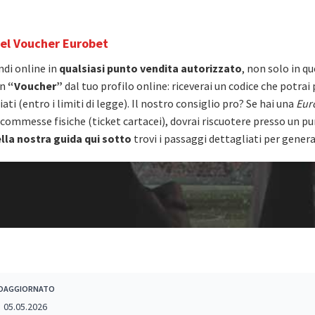
 del Voucher Eurobet
ondi online in
qualsiasi punto vendita autorizzato
, non solo in qu
un
“Voucher”
dal tuo profilo online: riceverai un codice che potrai
ti (entro i limiti di legge). Il nostro consiglio pro? Se hai una
Eur
commesse fisiche (ticket cartacei), dovrai riscuotere presso un pun
lla nostra guida qui sotto
trovi i passaggi dettagliati per genera
O
AGGIORNATO
05.05.2026