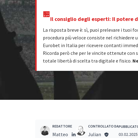
🏪
Il consiglio degli esperti: Il potere
La risposta breve è: sì, puoi prelevare i tuoi f
procedura più veloce consiste nel richiedere 
Eurobet in Italia per ricevere contanti immedia
Ricorda però che per le vincite ottenute con s
totale libertà di scelta tra digitale e fisico.
Ne
REDATTORE
CONTROLLATO DA
PUBBLICAT
Matteo
Julian
03.02.2025