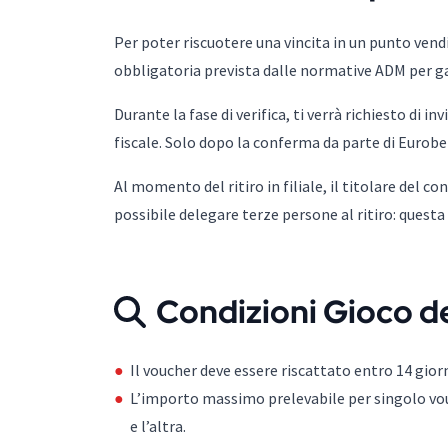
Per poter riscuotere una vincita in un punto vendit
obbligatoria prevista dalle normative ADM per gar
Durante la fase di verifica, ti verrà richiesto di 
fiscale. Solo dopo la conferma da parte di Eurobet
Al momento del ritiro in filiale, il titolare del c
possibile delegare terze persone al ritiro: questa
Condizioni Gioco de
Il voucher deve essere riscattato entro 14 gior
L’importo massimo prelevabile per singolo vouch
e l’altra.