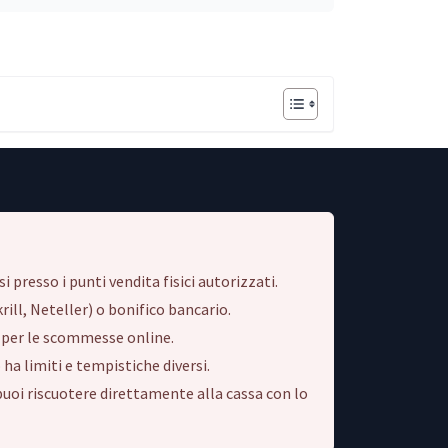
i presso i punti vendita fisici autorizzati.
ill, Neteller) o bonifico bancario.
on per le scommesse online.
ha limiti e tempistiche diversi.
 puoi riscuotere direttamente alla cassa con lo