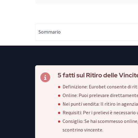
Sommario
5 fatti sul Ritiro delle Vinc
Definizione: Eurobet consente di ritir
Online: Puoi prelevare direttamente 
Nei punti vendita: Il ritiro in agenz
Requisiti: Per i prelievi è necessari
Consiglio: Se hai scommesso online, 
scontrino vincente.