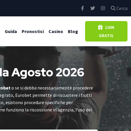
Cerca
100€
Guida
Pronostici
Casino
Blog
GRATIS
ida Agosto 2026
urobet
o se si debba necessariamente procedere
ntegrato, Eurobet permette di riscuotere i frutti
o, esistono procedure specifiche per
e funziona la riscossione in agenzia, l’uso dei