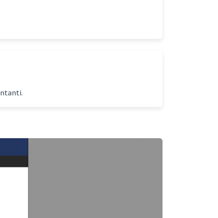
ontanti.