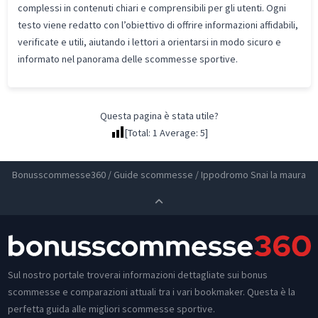
complessi in contenuti chiari e comprensibili per gli utenti. Ogni
testo viene redatto con l’obiettivo di offrire informazioni affidabili,
verificate e utili, aiutando i lettori a orientarsi in modo sicuro e
informato nel panorama delle scommesse sportive.
Questa pagina è stata utile?
[Total:
1
Average:
5
]
Bonusscommesse360
/
Guide scommesse
/
Ippodromo Snai la maura
Sul nostro portale troverai informazioni dettagliate sui bonus
scommesse e comparazioni attuali tra i vari bookmaker. Questa è la
perfetta guida alle migliori scommesse sportive.