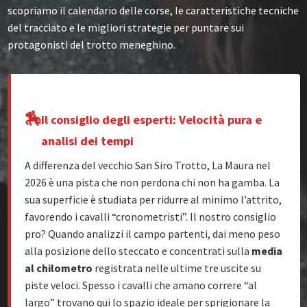
scopriamo il calendario delle corse, le caratteristiche tecniche
del tracciato e le migliori strategie per puntare sui
protagonisti del trotto meneghino.
🏇
Il consiglio degli esperti: Velocità pura e
analisi dei tempi
A differenza del vecchio San Siro Trotto, La Maura nel
2026 è una pista che non perdona chi non ha gamba. La
sua superficie è studiata per ridurre al minimo l’attrito,
favorendo i cavalli “cronometristi”. Il nostro consiglio
pro? Quando analizzi il campo partenti, dai meno peso
alla posizione dello steccato e concentrati sulla
media
al chilometro
registrata nelle ultime tre uscite su
piste veloci. Spesso i cavalli che amano correre “al
largo” trovano qui lo spazio ideale per sprigionare la