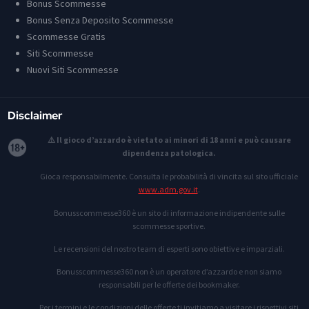
Bonus Scommesse
Bonus Senza Deposito Scommesse
Scommesse Gratis
Siti Scommesse
Nuovi Siti Scommesse
Disclaimer
⚠️ Il gioco d’azzardo è vietato ai minori di 18 anni e può causare
dipendenza patologica.
Gioca responsabilmente. Consulta le probabilità di vincita sul sito ufficiale
www.adm.gov.it
.
Bonusscommesse360 è un sito di informazione indipendente sulle
scommesse sportive.
Le recensioni del nostro team di esperti sono obiettive e imparziali.
Bonusscommesse360 non è un operatore d’azzardo e non siamo
responsabili per le offerte dei bookmaker.
Per i termini e le condizioni delle offerte ti invitiamo a visitare i rispettivi siti