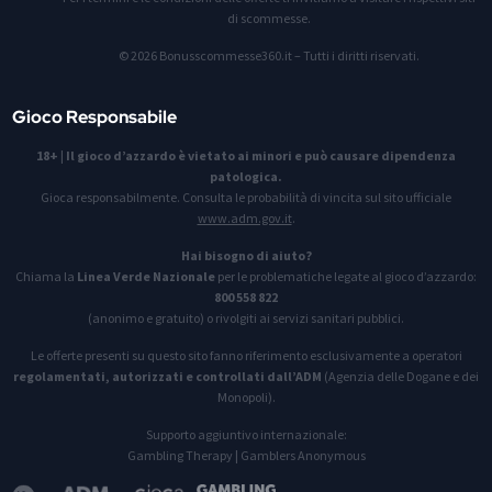
di scommesse.
© 2026 Bonusscommesse360.it – Tutti i diritti riservati.
Gioco Responsabile
18+
|
Il gioco d’azzardo è vietato ai minori e può causare dipendenza
patologica.
Gioca responsabilmente. Consulta le probabilità di vincita sul sito ufficiale
www.adm.gov.it
.
Hai bisogno di aiuto?
Chiama la
Linea Verde Nazionale
per le problematiche legate al gioco d’azzardo:
800 558 822
(anonimo e gratuito) o rivolgiti ai servizi sanitari pubblici.
Le offerte presenti su questo sito fanno riferimento esclusivamente a operatori
regolamentati, autorizzati e controllati dall’ADM
(Agenzia delle Dogane e dei
Monopoli).
Supporto aggiuntivo internazionale:
Gambling Therapy
|
Gamblers Anonymous