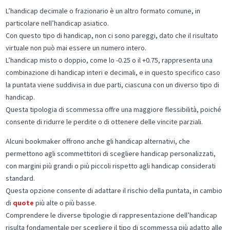
L’handicap decimale o frazionario è un altro formato comune, in
particolare nell’handicap asiatico.
Con questo tipo di handicap, non ci sono pareggi, dato che il risultato
virtuale non può mai essere un numero intero.
L’handicap misto o doppio, come lo -0.25 o il +0.75, rappresenta una
combinazione di handicap interi e decimali, e in questo specifico caso
la puntata viene suddivisa in due parti, ciascuna con un diverso tipo di
handicap.
Questa tipologia di scommessa offre una maggiore flessibilità, poiché
consente di ridurre le perdite o di ottenere delle vincite parziali.
Alcuni bookmaker offrono anche gli handicap alternativi, che
permettono agli scommettitori di scegliere handicap personalizzati,
con margini più grandi o più piccoli rispetto agli handicap considerati
standard.
Questa opzione consente di adattare il rischio della puntata, in cambio
di
quote
più alte o più basse.
Comprendere le diverse tipologie di rappresentazione dell’handicap
risulta fondamentale per scegliere il tipo di scommessa più adatto alle