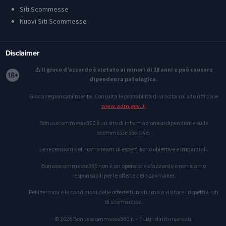
Siti Scommesse
Nuovi Siti Scommesse
Disclaimer
⚠️ Il gioco d’azzardo è vietato ai minori di 18 anni e può causare
dipendenza patologica.
Gioca responsabilmente. Consulta le probabilità di vincita sul sito ufficiale
www.adm.gov.it
.
Bonusscommesse360 è un sito di informazione indipendente sulle
scommesse sportive.
Le recensioni del nostro team di esperti sono obiettive e imparziali.
Bonusscommesse360 non è un operatore d’azzardo e non siamo
responsabili per le offerte dei bookmaker.
Per i termini e le condizioni delle offerte ti invitiamo a visitare i rispettivi siti
di scommesse.
© 2026 Bonusscommesse360.it – Tutti i diritti riservati.